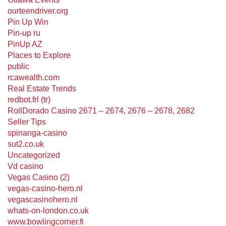
ourteendriver.org
Pin Up Win
Pin-up ru
PinUp AZ
Places to Explore
public
rcawealth.com
Real Estate Trends
redbot.frl (tr)
RollDorado Casino 2671 – 2674, 2676 – 2678, 2682
Seller Tips
spinanga-casino
sut2.co.uk
Uncategorized
Vd casino
Vegas Casino (2)
vegas-casino-hero.nl
vegascasinohero.nl
whats-on-london.co.uk
www.bowlingcorner.fi