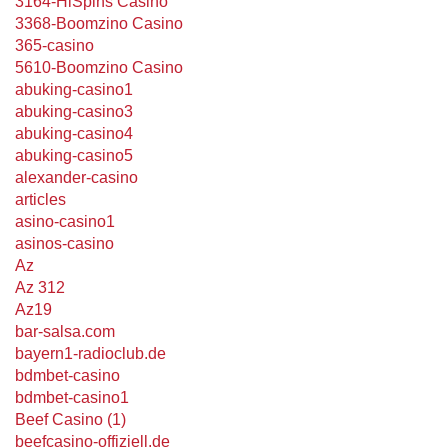
3164-HiSpins Casino
3368-Boomzino Casino
365-casino
5610-Boomzino Casino
abuking-casino1
abuking-casino3
abuking-casino4
abuking-casino5
alexander-casino
articles
asino-casino1
asinos-casino
Az
Az 312
Az19
bar-salsa.com
bayern1-radioclub.de
bdmbet-casino
bdmbet-casino1
Beef Casino (1)
beefcasino-offiziell.de