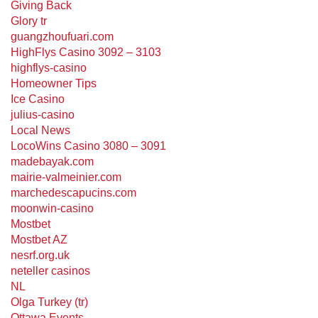
Giving Back
Glory tr
guangzhoufuari.com
HighFlys Casino 3092 – 3103
highflys-casino
Homeowner Tips
Ice Casino
julius-casino
Local News
LocoWins Casino 3080 – 3091
madebayak.com
mairie-valmeinier.com
marchedescapucins.com
moonwin-casino
Mostbet
Mostbet AZ
nesrf.org.uk
neteller casinos
NL
Olga Turkey (tr)
Ottawa Events