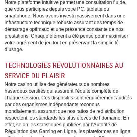
Notre plateforme intuitive permet une consultation fluide,
que vous participiez depuis votre PC, tablette ou
smartphone. Nous avons investi massivement dans une
infrastructure technique robuste assurant des temps de
démarrage optimaux et une présence constante de nos
prestations. Chaque élément a été pensé pour maximiser
votre agrément de jeu tout en préservant la simplicité
d’usage.
TECHNOLOGIES RÉVOLUTIONNAIRES AU
SERVICE DU PLAISIR
Notre casino utilise des générateurs de nombres
hasardeux certifiés qui assurent l’équité complète de
chaque session. Ces dispositifs sont régulièrement audités
par des organismes indépendants reconnus
mondialement, assurant que nos ratios de redistribution
respectent les standards les plus élevés de l’domaine. En
effet, selon les statistiques publiées par l’Autorité de
Régulation des Gaming en Ligne, les plateformes en ligne