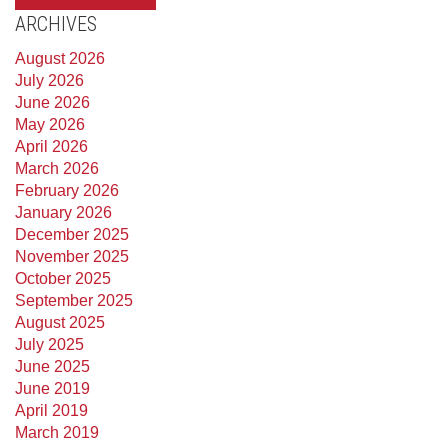
ARCHIVES
August 2026
July 2026
June 2026
May 2026
April 2026
March 2026
February 2026
January 2026
December 2025
November 2025
October 2025
September 2025
August 2025
July 2025
June 2025
June 2019
April 2019
March 2019