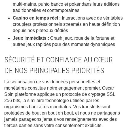
multi-mains, punto banco et poker dans leurs éditions
traditionnelles et contemporaines
Casino en temps réel :
Interactions avec de véritables
croupiers professionnels streamés en haute définition
depuis nos plateaux dédiés
Jeux immédiats :
Crash jeux, roue de la fortune et
autres jeux rapides pour des moments dynamiques
SÉCURITÉ ET CONFIANCE AU CŒUR
DE NOS PRINCIPALES PRIORITÉS
La sécurisation de vos données personnelles et
monétaires constitue notre engagement premier. Oscar
Spin plateforme applique un protocole de cryptage SSL
256 bits, la similaire technologie utilisée par les
organismes bancaires mondiales. Vos transferts sont
protégées de bout en bout en bout, et nous ne partageons
jamais partageons jamais vos renseignements avec des
tierces parties sans votre consentement explicite.