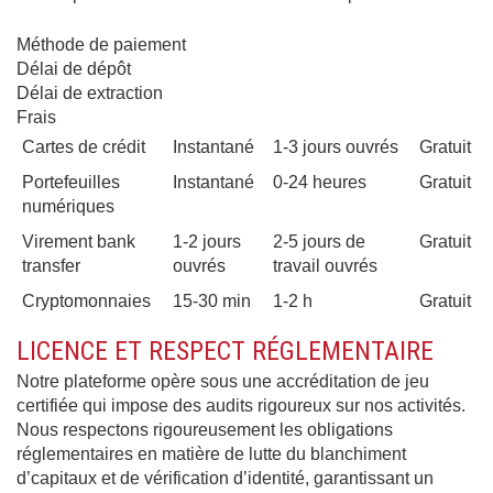
Méthode de paiement
Délai de dépôt
Délai de extraction
Frais
Cartes de crédit
Instantané
1-3 jours ouvrés
Gratuit
Portefeuilles
Instantané
0-24 heures
Gratuit
numériques
Virement bank
1-2 jours
2-5 jours de
Gratuit
transfer
ouvrés
travail ouvrés
Cryptomonnaies
15-30 min
1-2 h
Gratuit
LICENCE ET RESPECT RÉGLEMENTAIRE
Notre plateforme opère sous une accréditation de jeu
certifiée qui impose des audits rigoureux sur nos activités.
Nous respectons rigoureusement les obligations
réglementaires en matière de lutte du blanchiment
d’capitaux et de vérification d’identité, garantissant un