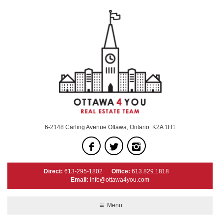
6-2148 Carling Avenue Ottawa, Ontario. K2A 1H1
Direct:
613-295-1802
Office:
613.829.1818
Email:
info@ottawa4you.com
Menu