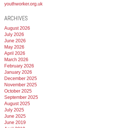
youthworker.org.uk
ARCHIVES
August 2026
July 2026
June 2026
May 2026
April 2026
March 2026
February 2026
January 2026
December 2025
November 2025
October 2025
September 2025
August 2025
July 2025
June 2025
June 2019