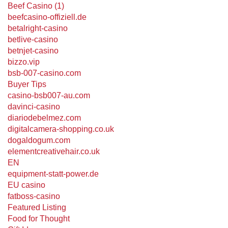
Beef Casino (1)
beefcasino-offiziell.de
betalright-casino
betlive-casino
betnjet-casino
bizzo.vip
bsb-007-casino.com
Buyer Tips
casino-bsb007-au.com
davinci-casino
diariodebelmez.com
digitalcamera-shopping.co.uk
dogaldogum.com
elementcreativehair.co.uk
EN
equipment-statt-power.de
EU casino
fatboss-casino
Featured Listing
Food for Thought