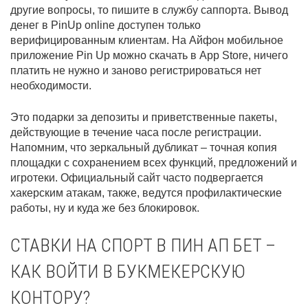
другие вопросы, то пишите в службу саппорта. Вывод
денег в PinUp online доступен только
верифицированным клиентам. На Айфон мобильное
приложение Pin Up можно скачать в App Store, ничего
платить не нужно и заново регистрироваться нет
необходимости.
Это подарки за депозиты и приветственные пакеты,
действующие в течение часа после регистрации.
Напомним, что зеркальный дубликат – точная копия
площадки с сохранением всех функций, предложений и
игротеки. Официальный сайт часто подвергается
хакерским атакам, также, ведутся профилактические
работы, ну и куда же без блокировок.
СТАВКИ НА СПОРТ В ПИН АП БЕТ –
КАК ВОЙТИ В БУКМЕКЕРСКУЮ
КОНТОРУ?