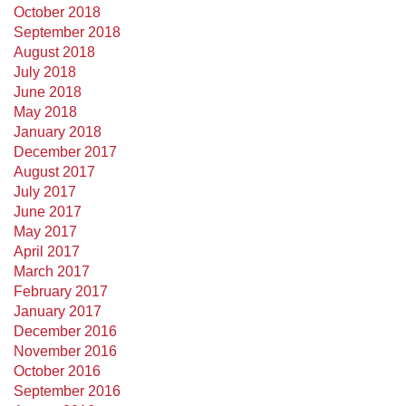
October 2018
September 2018
August 2018
July 2018
June 2018
May 2018
January 2018
December 2017
August 2017
July 2017
June 2017
May 2017
April 2017
March 2017
February 2017
January 2017
December 2016
November 2016
October 2016
September 2016