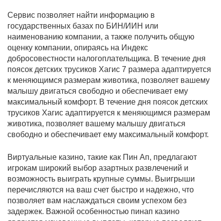
Сервис позволяет найти информацию в
государственных базах по БИН/ИИН или
наименованию компании, а также получить общую
оценку компании, опираясь на Индекс
добросовестности налогоплательщика. В течение дня
поясок детских трусиков Хагис 7 размера адаптируется
к меняющимся размерам животика, позволяет вашему
малышу двигаться свободно и обеспечивает ему
максимальный комфорт. В течение дня поясок детских
трусиков Хагис адаптируется к меняющимся размерам
животика, позволяет вашему малышу двигаться
свободно и обеспечивает ему максимальный комфорт.
Виртуальные казино, такие как Пин Ап, предлагают
игрокам широкий выбор азартных развлечений и
возможность выиграть крупные суммы. Выигрыши
перечисляются на ваш счет быстро и надежно, что
позволяет вам наслаждаться своим успехом без
задержек. Важной особенностью пинап казино