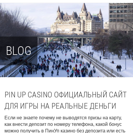
BLOG
PIN UP CASINO ОФИЦИАЛЬНЫЙ САЙТ
ДЛЯ ИГРЫ НА РЕАЛЬНЫЕ ДЕНЬГИ
Если не знаете почему не выводятся призы на карту,
как внести депозит по номеру телефона, какой бонус
можно получить в ПинУп казино без депозита или есть