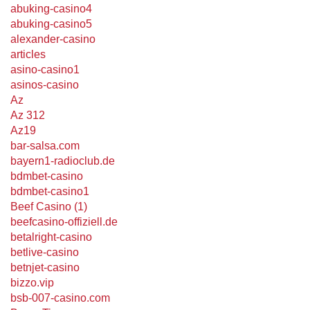
abuking-casino4
abuking-casino5
alexander-casino
articles
asino-casino1
asinos-casino
Az
Az 312
Az19
bar-salsa.com
bayern1-radioclub.de
bdmbet-casino
bdmbet-casino1
Beef Casino (1)
beefcasino-offiziell.de
betalright-casino
betlive-casino
betnjet-casino
bizzo.vip
bsb-007-casino.com