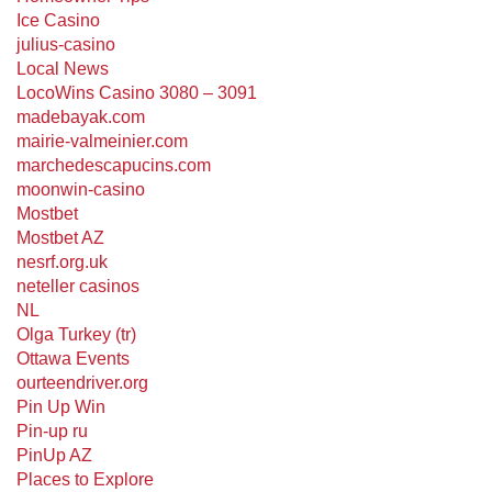
Ice Casino
julius-casino
Local News
LocoWins Casino 3080 – 3091
madebayak.com
mairie-valmeinier.com
marchedescapucins.com
moonwin-casino
Mostbet
Mostbet AZ
nesrf.org.uk
neteller casinos
NL
Olga Turkey (tr)
Ottawa Events
ourteendriver.org
Pin Up Win
Pin-up ru
PinUp AZ
Places to Explore