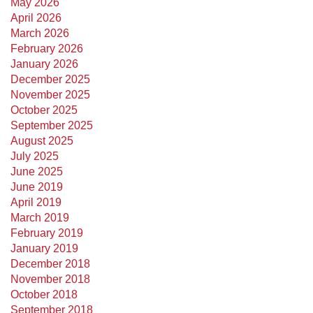
May 2026
April 2026
March 2026
February 2026
January 2026
December 2025
November 2025
October 2025
September 2025
August 2025
July 2025
June 2025
June 2019
April 2019
March 2019
February 2019
January 2019
December 2018
November 2018
October 2018
September 2018