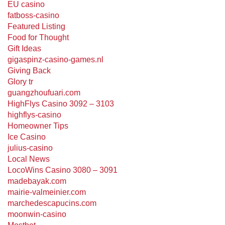
EU casino
fatboss-casino
Featured Listing
Food for Thought
Gift Ideas
gigaspinz-casino-games.nl
Giving Back
Glory tr
guangzhoufuari.com
HighFlys Casino 3092 – 3103
highflys-casino
Homeowner Tips
Ice Casino
julius-casino
Local News
LocoWins Casino 3080 – 3091
madebayak.com
mairie-valmeinier.com
marchedescapucins.com
moonwin-casino