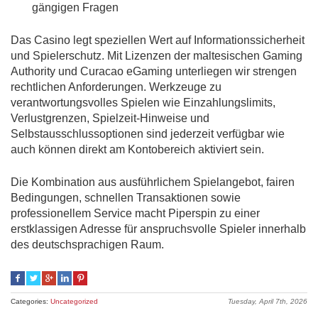
gängigen Fragen
Das Casino legt speziellen Wert auf Informationssicherheit
und Spielerschutz. Mit Lizenzen der maltesischen Gaming
Authority und Curacao eGaming unterliegen wir strengen
rechtlichen Anforderungen. Werkzeuge zu
verantwortungsvolles Spielen wie Einzahlungslimits,
Verlustgrenzen, Spielzeit-Hinweise und
Selbstausschlussoptionen sind jederzeit verfügbar wie
auch können direkt am Kontobereich aktiviert sein.
Die Kombination aus ausführlichem Spielangebot, fairen
Bedingungen, schnellen Transaktionen sowie
professionellem Service macht Piperspin zu einer
erstklassigen Adresse für anspruchsvolle Spieler innerhalb
des deutschsprachigen Raum.
Categories:
Uncategorized
Tuesday, April 7th, 2026