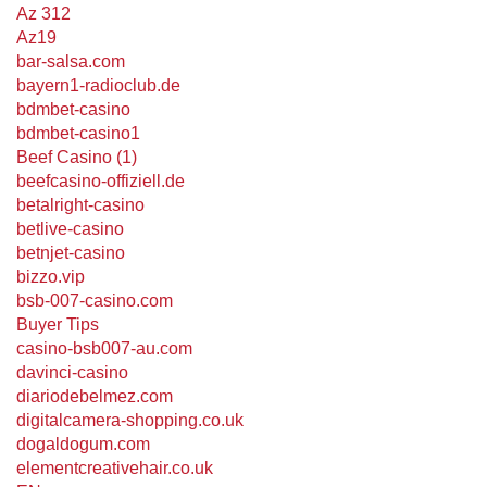
Az 312
Az19
bar-salsa.com
bayern1-radioclub.de
bdmbet-casino
bdmbet-casino1
Beef Casino (1)
beefcasino-offiziell.de
betalright-casino
betlive-casino
betnjet-casino
bizzo.vip
bsb-007-casino.com
Buyer Tips
casino-bsb007-au.com
davinci-casino
diariodebelmez.com
digitalcamera-shopping.co.uk
dogaldogum.com
elementcreativehair.co.uk