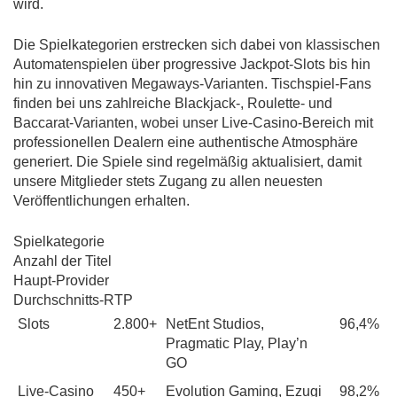
wird.
Die Spielkategorien erstrecken sich dabei von klassischen
Automatenspielen über progressive Jackpot-Slots bis hin
hin zu innovativen Megaways-Varianten. Tischspiel-Fans
finden bei uns zahlreiche Blackjack-, Roulette- und
Baccarat-Varianten, wobei unser Live-Casino-Bereich mit
professionellen Dealern eine authentische Atmosphäre
generiert. Die Spiele sind regelmäßig aktualisiert, damit
unsere Mitglieder stets Zugang zu allen neuesten
Veröffentlichungen erhalten.
Spielkategorie
Anzahl der Titel
Haupt-Provider
Durchschnitts-RTP
Slots
2.800+
NetEnt Studios,
96,4%
Pragmatic Play, Play’n
GO
Live-Casino
450+
Evolution Gaming, Ezugi
98,2%