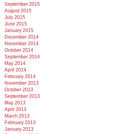
September 2015
August 2015
July 2015
June 2015
January 2015
December 2014
November 2014
October 2014
September 2014
May 2014
April 2014
February 2014
November 2013
October 2013
September 2013
May 2013
April 2013
March 2013
February 2013
January 2013