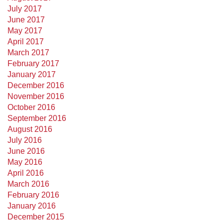
July 2017
June 2017
May 2017
April 2017
March 2017
February 2017
January 2017
December 2016
November 2016
October 2016
September 2016
August 2016
July 2016
June 2016
May 2016
April 2016
March 2016
February 2016
January 2016
December 2015