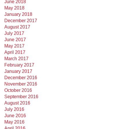
June 2018
May 2018
January 2018
December 2017
August 2017
July 2017
June 2017
May 2017
April 2017
March 2017
February 2017
January 2017
December 2016
November 2016
October 2016
September 2016
August 2016
July 2016
June 2016
May 2016
April 2016