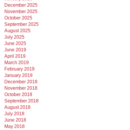
December 2025
November 2025
October 2025
September 2025
August 2025
July 2025
June 2025
June 2019
April 2019
March 2019
February 2019
January 2019
December 2018
November 2018
October 2018
September 2018
August 2018
July 2018
June 2018
May 2018