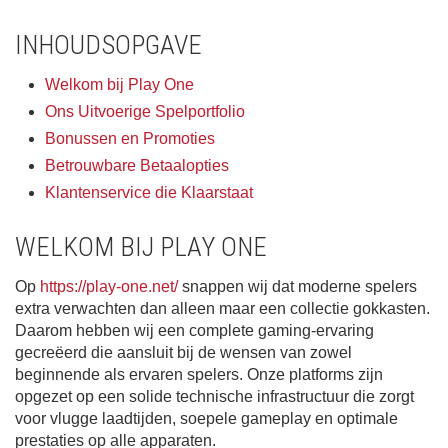
INHOUDSOPGAVE
Welkom bij Play One
Ons Uitvoerige Spelportfolio
Bonussen en Promoties
Betrouwbare Betaalopties
Klantenservice die Klaarstaat
WELKOM BIJ PLAY ONE
Op
https://play-one.net/
snappen wij dat moderne spelers
extra verwachten dan alleen maar een collectie gokkasten.
Daarom hebben wij een complete gaming-ervaring
gecreëerd die aansluit bij de wensen van zowel
beginnende als ervaren spelers. Onze platforms zijn
opgezet op een solide technische infrastructuur die zorgt
voor vlugge laadtijden, soepele gameplay en optimale
prestaties op alle apparaten.