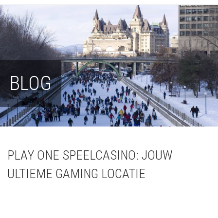
BLOG
PLAY ONE SPEELCASINO: JOUW
ULTIEME GAMING LOCATIE