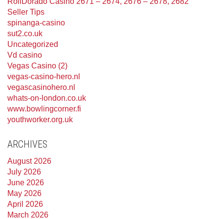
RollDorado Casino 2671 – 2674, 2676 – 2678, 2682
Seller Tips
spinanga-casino
sut2.co.uk
Uncategorized
Vd casino
Vegas Casino (2)
vegas-casino-hero.nl
vegascasinohero.nl
whats-on-london.co.uk
www.bowlingcorner.fi
youthworker.org.uk
ARCHIVES
August 2026
July 2026
June 2026
May 2026
April 2026
March 2026