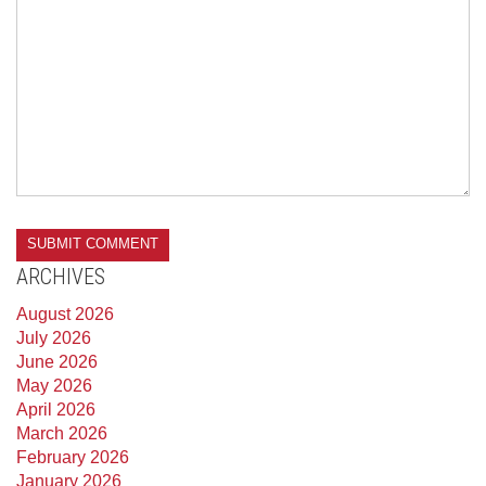
ARCHIVES
August 2026
July 2026
June 2026
May 2026
April 2026
March 2026
February 2026
January 2026