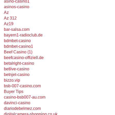
asino-casino1
asinos-casino
Az
Az 312
Az19
bar-salsa.com
bayern1-radioclub.de
bdmbet-casino
bdmbet-casino1
Beef Casino (1)
beefcasino-offiziell.de
betalright-casino
betlive-casino
betnjet-casino
bizzo.vip
bsb-007-casino.com
Buyer Tips
casino-bsb007-au.com
davinci-casino
diariodebelmez.com
digitalcamera-shopping.co.uk