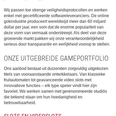
Wij passen toe strenge veiligheidsprotocollen en werken
enkel met gecertificeerde softwareleveranciers. De online
gokindustrie produceert wereldwijd meer dan 60 miljard
dollar per jaar, een som dat de enorme populariteit van
deze vorm van vermaak onderstreept. Als deel van deze
groeiende markt pakken wij onze verantwoordelijkheid
serieus door transparantie en eerlijkheid voorop te stellen.
ONZE UITGEBREIDE GAMEPORTFOLIO
Ons aanbod bestaat uit duizenden zorgvuldig uitgekozen
titels van vooraanstaande ontwikkelaars. Van klassieke
fruitautomaten tot geavanceerde video slots met
innovatieve functies – elk type speler vindt hier zijn
favoriet. We werken samen met gerenommeerde studiós
die bekend staan om hun hoedanigheid en
betrouwbaarheid.