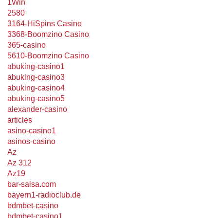
1Win
2580
3164-HiSpins Casino
3368-Boomzino Casino
365-casino
5610-Boomzino Casino
abuking-casino1
abuking-casino3
abuking-casino4
abuking-casino5
alexander-casino
articles
asino-casino1
asinos-casino
Az
Az 312
Az19
bar-salsa.com
bayern1-radioclub.de
bdmbet-casino
bdmbet-casino1