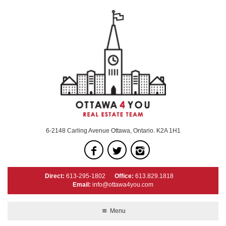
6-2148 Carling Avenue Ottawa, Ontario. K2A 1H1
Direct:
613-295-1802
Office:
613.829.1818
Email:
info@ottawa4you.com
Menu