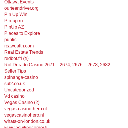
Ottawa Events
ourteendriver.org
Pin Up Win
Pin-up ru
PinUp AZ
Places to Explore
public
rcawealth.com
Real Estate Trends
redbot.frl (tr)
RollDorado Casino 2671 – 2674, 2676 – 2678, 2682
Seller Tips
spinanga-casino
sut2.co.uk
Uncategorized
Vd casino
Vegas Casino (2)
vegas-casino-hero.nl
vegascasinohero.nl
whats-on-london.co.uk
www.bowlingcorner.fi