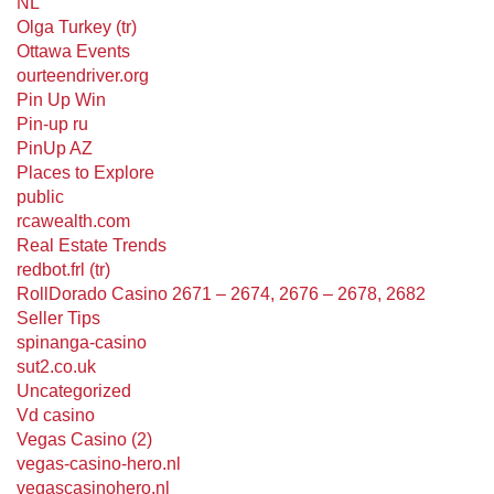
NL
Olga Turkey (tr)
Ottawa Events
ourteendriver.org
Pin Up Win
Pin-up ru
PinUp AZ
Places to Explore
public
rcawealth.com
Real Estate Trends
redbot.frl (tr)
RollDorado Casino 2671 – 2674, 2676 – 2678, 2682
Seller Tips
spinanga-casino
sut2.co.uk
Uncategorized
Vd casino
Vegas Casino (2)
vegas-casino-hero.nl
vegascasinohero.nl