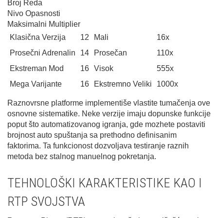
Broj Reda
Nivo Opasnosti
Maksimalni Multiplier
Klasična Verzija
12
Mali
16x
Prosečni Adrenalin
14
Prosečan
110x
Ekstreman Mod
16
Visok
555x
Mega Varijante
16
Ekstremno Veliki
1000x
Raznovrsne platforme implementiše vlastite tumačenja ove
osnovne sistematike. Nеkе verzije imaju dopunske funkcije
poput što automatizovanog igranja, gde mozhete postaviti
brojnost аuto spuštanja sa prethodno definisanim
faktorima. Ta funkcionost dozvoljava testiranje raznih
metoda bez stalnog manuelnog pokretanja.
TEHNOLOŠKI KARAKTERISTIKE KAO I
RTP SVOJSTVA