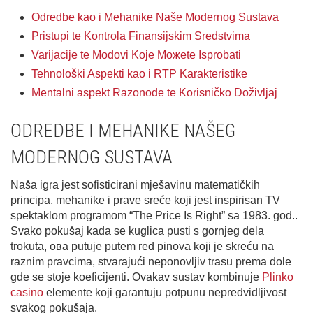
Odredbe kao i Mehanike Naše Modernog Sustava
Pristupi te Kontrola Finansijskim Sredstvima
Varijacije te Modovi Koje Можete Isprobati
Tehnološki Aspekti kao i RTP Karakteristike
Mentalni aspekt Razonode te Korisničko Doživljaj
ODREDBE I MEHANIKE NAŠEG
MODERNOG SUSTAVA
Naša igra jest sofisticirani mješavinu matematičkih
principa, mehanike i prave sreće koji jest inspirisan TV
spektaklom programom “The Price Is Right” sa 1983. god..
Svako pokušaj kada se kuglica pusti s gornjeg dela
trokuta, ова putuje putem red pinova koji je skreću na
raznim pravcima, stvarajući neponovljiv trasu prema dole
gde se stoje koeficijenti. Ovakav sustav kombinuje
Plinko
casino
elemente koji garantuju potpunu nepredvidljivost
svakog pokušaja.