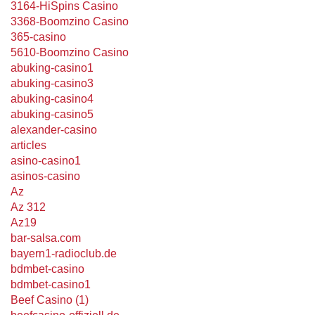
3164-HiSpins Casino
3368-Boomzino Casino
365-casino
5610-Boomzino Casino
abuking-casino1
abuking-casino3
abuking-casino4
abuking-casino5
alexander-casino
articles
asino-casino1
asinos-casino
Az
Az 312
Az19
bar-salsa.com
bayern1-radioclub.de
bdmbet-casino
bdmbet-casino1
Beef Casino (1)