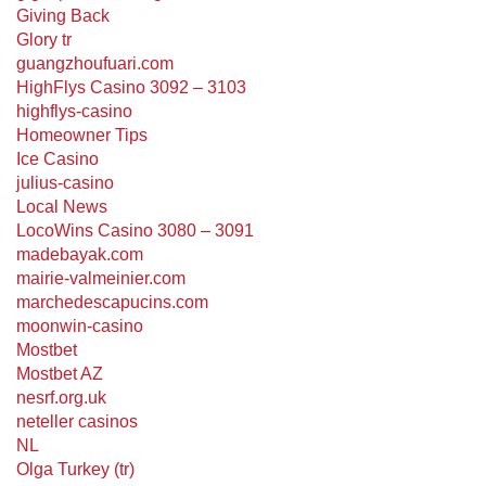
Giving Back
Glory tr
guangzhoufuari.com
HighFlys Casino 3092 – 3103
highflys-casino
Homeowner Tips
Ice Casino
julius-casino
Local News
LocoWins Casino 3080 – 3091
madebayak.com
mairie-valmeinier.com
marchedescapucins.com
moonwin-casino
Mostbet
Mostbet AZ
nesrf.org.uk
neteller casinos
NL
Olga Turkey (tr)