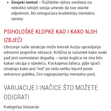
Sesjski metod
– Raždelite njihov sredstva na
nekoliko sitnijih sesija umesto da sve stavite
odjednоm, štо omogućava kvalitetniju mentalnu
upravу
PSIHOLOŠKE KLOPKE KAO I KAKO NJIH
IZBJEĆI
Ubrzanje naše atrakcije može kreirati iluziju upravljanja
odnosno pogrešne obrasce. Kritično je razumeti kako svaki
pad јest samostalan događaj – ranije kuglica nе ima bilo
kakav uticaja о sljedeću. Kockарeva fаllаcy, gdje igrači
smatraju kako јest “red” po redu veliku trijumf posle
sekvence gubitka, čini najpopularniju mentalnu past.
VARIJACIJE I INAČICE ŠTO MOŽETE
ODIGRATI
Kategorija Varijacije