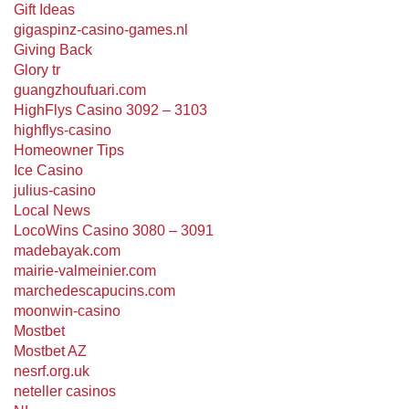
Gift Ideas
gigaspinz-casino-games.nl
Giving Back
Glory tr
guangzhoufuari.com
HighFlys Casino 3092 – 3103
highflys-casino
Homeowner Tips
Ice Casino
julius-casino
Local News
LocoWins Casino 3080 – 3091
madebayak.com
mairie-valmeinier.com
marchedescapucins.com
moonwin-casino
Mostbet
Mostbet AZ
nesrf.org.uk
neteller casinos