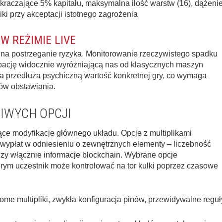
kraczające 5% kapitału, maksymalna ilość warstw (16), dążeni
i przy akceptacji istotnego zagrożenia
 REŻIMIE LIVE
 na postrzeganie ryzyka. Monitorowanie rzeczywistego spadku
icipację widocznie wyróżniającą nas od klasycznych maszyn
a przedłuża psychiczną wartość konkretnej gry, co wymaga
ów obstawiania.
IWYCH OPCJI
ce modyfikacje głównego układu. Opcje z multiplikami
 wypłat w odniesieniu o zewnętrznych elementy – liczebność
czy włącznie informacje blockchain. Wybrane opcje
rym uczestnik może kontrolować na tor kulki poprzez czasowe
me multipliki, zwykła konfiguracja pinów, przewidywalne reguł