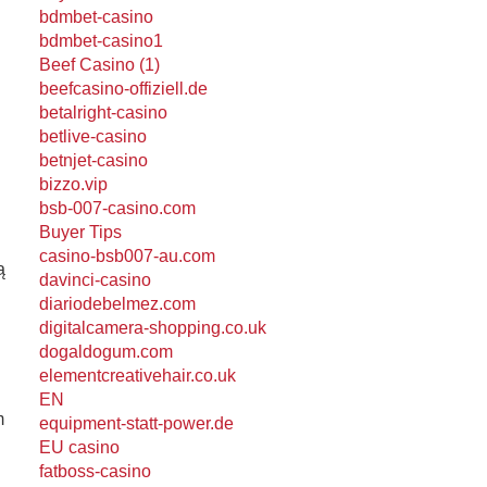
bdmbet-casino
bdmbet-casino1
Beef Casino (1)
beefcasino-offiziell.de
betalright-casino
betlive-casino
betnjet-casino
bizzo.vip
bsb-007-casino.com
Buyer Tips
casino-bsb007-au.com
ą
davinci-casino
diariodebelmez.com
digitalcamera-shopping.co.uk
dogaldogum.com
elementcreativehair.co.uk
EN
m
equipment-statt-power.de
EU casino
fatboss-casino