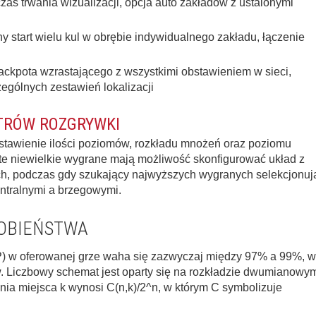
as trwania wizualizacji, opcja auto zakładów z ustalonymi
start wielu kul w obrębie indywidualnego zakładu, łączenie
ckpota wzrastającego z wszystkimi obstawieniem w sieci,
zególnych zestawień lokalizacji
TRÓW ROZGRYWKI
stawienie ilości poziomów, rozkładu mnożeń oraz poziomu
ste niewielkie wygrane mają możliwość skonfigurować układ z
ch, podczas gdy szukający najwyższych wygranych selekcjonuj
entralnymi a brzegowymi.
OBIEŃSTWA
P) w oferowanej grze waha się zazwyczaj między 97% a 99%, w
ów. Liczbowy schemat jest oparty się na rozkładzie dwumianowy
nia miejsca k wynosi C(n,k)/2^n, w którym C symbolizuje