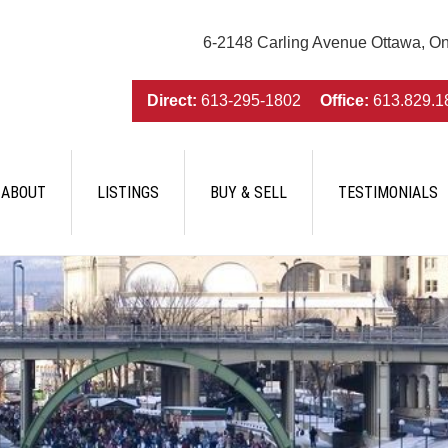
6-2148 Carling Avenue Ottawa, O
Direct:
613-295-1802
Office:
613.829.1
ABOUT
LISTINGS
BUY & SELL
TESTIMONIALS