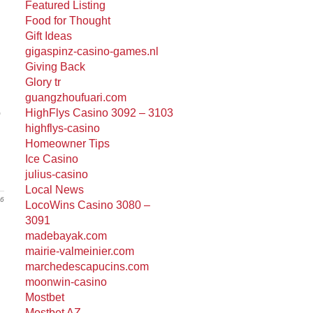
Featured Listing
Food for Thought
Gift Ideas
gigaspinz-casino-games.nl
Giving Back
Glory tr
guangzhoufuari.com
o
HighFlys Casino 3092 – 3103
highflys-casino
Homeowner Tips
Ice Casino
julius-casino
Local News
26
LocoWins Casino 3080 –
3091
madebayak.com
mairie-valmeinier.com
marchedescapucins.com
moonwin-casino
Mostbet
Mostbet AZ