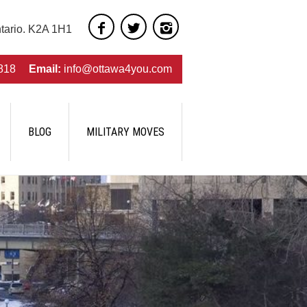
ntario. K2A 1H1
818
Email:
info@ottawa4you.com
BLOG
MILITARY MOVES