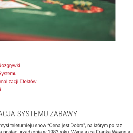
Rozgrywki
Systemu
malizacji Efektów
i
ACJA SYSTEMU ZABAWY
ysł teleturnieju show “Cena jest Dobra”, na którym po raz
tą postać urządzenia w 1983 roku. Wynalazca Franka Wayne’a