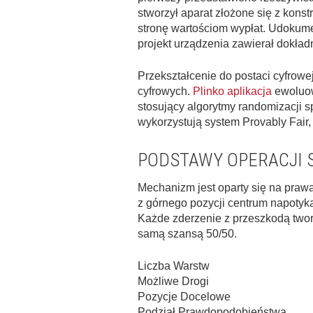
stworzył aparat złożone się z konst
stronę wartościom wypłat. Udokum
projekt urządzenia zawierał dokład
Przekształcenie do postaci cyfrowej
cyfrowych.
Plinko aplikacja
ewoluow
stosujący algorytmy randomizacji 
wykorzystują system Provably Fair,
PODSTAWY OPERACJI 
Mechanizm jest oparty się na pra
z górnego pozycji centrum napotyk
Każde zderzenie z przeszkodą tworzy
samą szansą 50/50.
Liczba Warstw
Możliwe Drogi
Pozycje Docelowe
Podział Prawdopodobieństwa