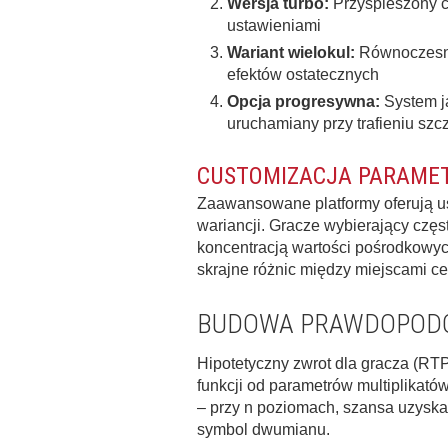
Wersja turbo:
Przyspieszony cz
ustawieniami
Wariant wielokul:
Równoczesny 
efektów ostatecznych
Opcja progresywna:
System ja
uruchamiany przy trafieniu szc
CUSTOMIZACJA PARAME
Zaawansowane platformy oferują u
wariancji. Gracze wybierający czę
koncentracją wartości pośrodkowy
skrajne różnic między miejscami c
BUDOWA PRAWDOPOD
Hipotetyczny zwrot dla gracza (RT
funkcji od parametrów multiplikat
– przy n poziomach, szansa uzyska
symbol dwumianu.