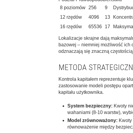
8 poziomów
256
9
Dystrybu
12 rzędów
4096
13
Koncentr
16 rzędów
65536
17
Maksyma
Lokalizacje skrajne dają maksymal
bazowej – niemniej możliwość ich o
odznaczają się znaczną częstością
METODA STRATEGICZN
Kontrola kapitałem reprezentuje k
zastosowanie modeli postępu opar
kapitału użytkownika.
System bezpieczny:
Kwoty nie
wahaniami (8-10 warstw), wybie
Model zrównoważony:
Kwoty 
równoważenie między bezpiec