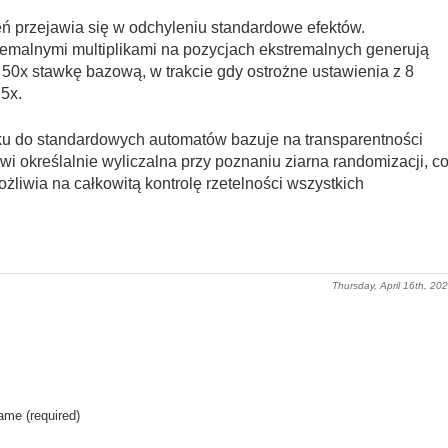
 przejawia się w odchyleniu standardowe efektów.
tremalnymi multiplikami na pozycjach ekstremalnych generują
0x stawkę bazową, w trakcie gdy ostrożne ustawienia z 8
5x.
ku do standardowych automatów bazuje na transparentności
wi określalnie wyliczalna przy poznaniu ziarna randomizacji, c
liwia na całkowitą kontrolę rzetelności wszystkich
Thursday, April 16th, 20
ame (required)