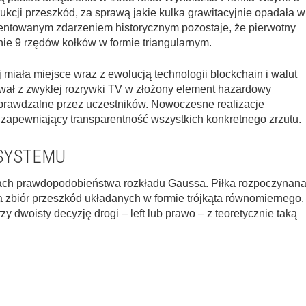
rukcji przeszkód, za sprawą jakie kulka grawitacyjnie opadała w
entowanym zdarzeniem historycznym pozostaje, że pierwotny
nie 9 rzędów kołków w formie triangularnym.
 miała miejsce wraz z ewolucją technologii blockchain i walut
ał z zwykłej rozrywki TV w złożony element hazardowy
sprawdzalne przez uczestników. Nowoczesne realizacje
 zapewniający transparentność wszystkich konkretnego zrzutu.
SYSTEMU
wach prawdopodobieństwa rozkładu Gaussa. Piłka rozpoczynan
a zbiór przeszkód układanych w formie trójkąta równomiernego.
 dwoisty decyzję drogi – left lub prawo – z teoretycznie taką