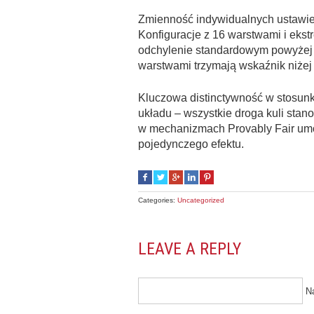
Zmienność indywidualnych ustawień
Konfiguracje z 16 warstwami i eks
odchylenie standardowym powyżej 5
warstwami trzymają wskaźnik niżej 
Kluczowa distinctywność w stosun
układu – wszystkie droga kuli stano
w mechanizmach Provably Fair umoż
pojedynczego efektu.
Categories:
Uncategorized
LEAVE A REPLY
N