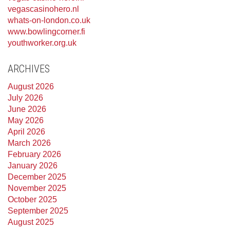
vegascasinohero.nl
whats-on-london.co.uk
www.bowlingcorner.fi
youthworker.org.uk
ARCHIVES
August 2026
July 2026
June 2026
May 2026
April 2026
March 2026
February 2026
January 2026
December 2025
November 2025
October 2025
September 2025
August 2025