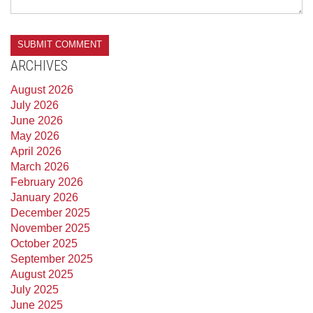
ARCHIVES
August 2026
July 2026
June 2026
May 2026
April 2026
March 2026
February 2026
January 2026
December 2025
November 2025
October 2025
September 2025
August 2025
July 2025
June 2025