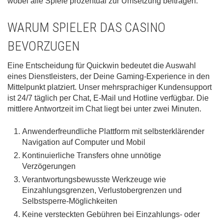
wobei alle Spiele prozentual zur Umsetzung beitragen.
WARUM SPIELER DAS CASINO
BEVORZUGEN
Eine Entscheidung für Quickwin bedeutet die Auswahl
eines Dienstleisters, der Deine Gaming-Experience in den
Mittelpunkt platziert. Unser mehrsprachiger Kundensupport
ist 24/7 täglich per Chat, E-Mail und Hotline verfügbar. Die
mittlere Antwortzeit im Chat liegt bei unter zwei Minuten.
Anwenderfreundliche Plattform mit selbsterklärender
Navigation auf Computer und Mobil
Kontinuierliche Transfers ohne unnötige
Verzögerungen
Verantwortungsbewusste Werkzeuge wie
Einzahlungsgrenzen, Verlustobergrenzen und
Selbstsperre-Möglichkeiten
Keine versteckten Gebühren bei Einzahlungs- oder