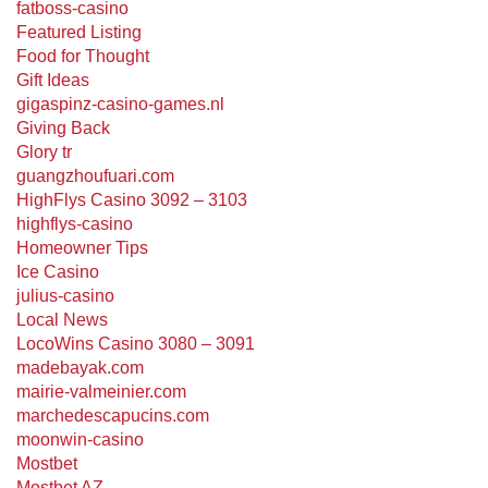
fatboss-casino
Featured Listing
Food for Thought
Gift Ideas
gigaspinz-casino-games.nl
Giving Back
Glory tr
guangzhoufuari.com
HighFlys Casino 3092 – 3103
highflys-casino
Homeowner Tips
Ice Casino
julius-casino
Local News
LocoWins Casino 3080 – 3091
madebayak.com
mairie-valmeinier.com
marchedescapucins.com
moonwin-casino
Mostbet
Mostbet AZ