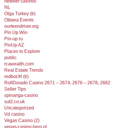
neteller casinos
NL
Olga Turkey (tr)
Ottawa Events
ourteendriver.org
Pin Up Win
Pin-up ru
PinUp AZ
Places to Explore
public
rcawealth.com
Real Estate Trends
redbot.frl (tr)
RollDorado Casino 2671 – 2674, 2676 – 2678, 2682
Seller Tips
spinanga-casino
sut2.co.uk
Uncategorized
Vd casino
Vegas Casino (2)
vegas-casino-hero.nl