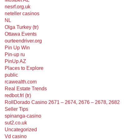
nesrf.org.uk
neteller casinos
NL
Olga Turkey (tr)
Ottawa Events
ourteendriver.org
Pin Up Win
Pin-up ru
PinUp AZ
Places to Explore
public
rcawealth.com
Real Estate Trends
redbot.frl (tr)
RollDorado Casino 2671 – 2674, 2676 – 2678, 2682
Seller Tips
spinanga-casino
sut2.co.uk
Uncategorized
Vd casino