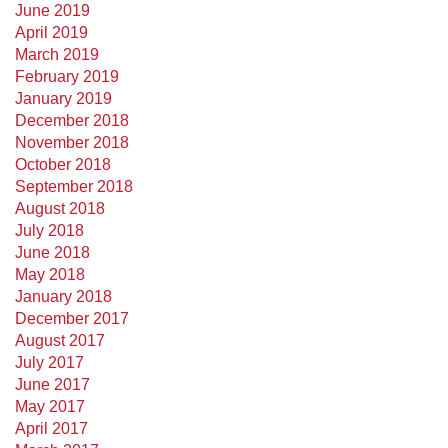
June 2019
April 2019
March 2019
February 2019
January 2019
December 2018
November 2018
October 2018
September 2018
August 2018
July 2018
June 2018
May 2018
January 2018
December 2017
August 2017
July 2017
June 2017
May 2017
April 2017