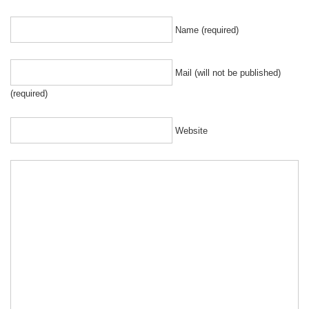
Name (required)
Mail (will not be published)
(required)
Website