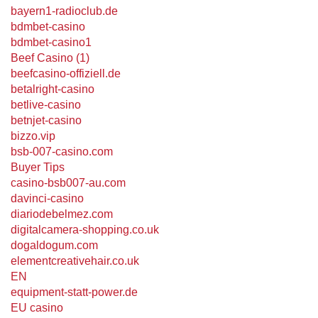
bayern1-radioclub.de
bdmbet-casino
bdmbet-casino1
Beef Casino (1)
beefcasino-offiziell.de
betalright-casino
betlive-casino
betnjet-casino
bizzo.vip
bsb-007-casino.com
Buyer Tips
casino-bsb007-au.com
davinci-casino
diariodebelmez.com
digitalcamera-shopping.co.uk
dogaldogum.com
elementcreativehair.co.uk
EN
equipment-statt-power.de
EU casino