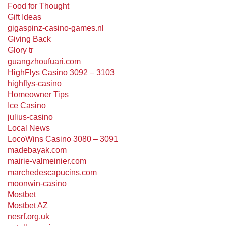
Food for Thought
Gift Ideas
gigaspinz-casino-games.nl
Giving Back
Glory tr
guangzhoufuari.com
HighFlys Casino 3092 – 3103
highflys-casino
Homeowner Tips
Ice Casino
julius-casino
Local News
LocoWins Casino 3080 – 3091
madebayak.com
mairie-valmeinier.com
marchedescapucins.com
moonwin-casino
Mostbet
Mostbet AZ
nesrf.org.uk