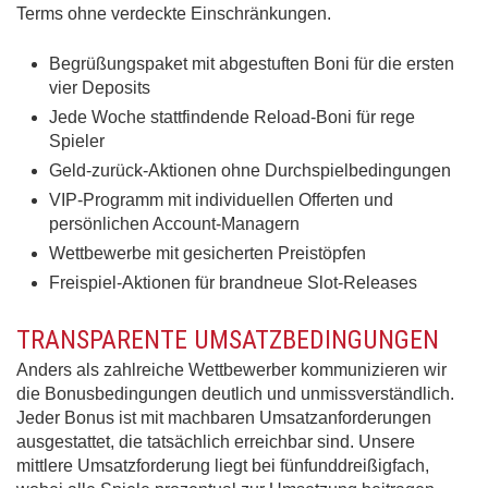
Terms ohne verdeckte Einschränkungen.
Begrüßungspaket mit abgestuften Boni für die ersten
vier Deposits
Jede Woche stattfindende Reload-Boni für rege
Spieler
Geld-zurück-Aktionen ohne Durchspielbedingungen
VIP-Programm mit individuellen Offerten und
persönlichen Account-Managern
Wettbewerbe mit gesicherten Preistöpfen
Freispiel-Aktionen für brandneue Slot-Releases
TRANSPARENTE UMSATZBEDINGUNGEN
Anders als zahlreiche Wettbewerber kommunizieren wir
die Bonusbedingungen deutlich und unmissverständlich.
Jeder Bonus ist mit machbaren Umsatzanforderungen
ausgestattet, die tatsächlich erreichbar sind. Unsere
mittlere Umsatzforderung liegt bei fünfunddreißigfach,