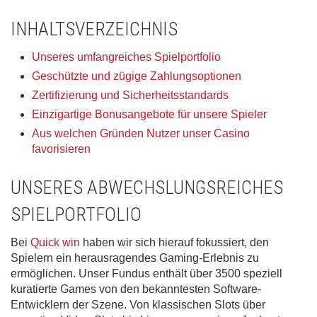
INHALTSVERZEICHNIS
Unseres umfangreiches Spielportfolio
Geschützte und zügige Zahlungsoptionen
Zertifizierung und Sicherheitsstandards
Einzigartige Bonusangebote für unsere Spieler
Aus welchen Gründen Nutzer unser Casino
favorisieren
UNSERES ABWECHSLUNGSREICHES
SPIELPORTFOLIO
Bei
Quick win
haben wir sich hierauf fokussiert, den
Spielern ein herausragendes Gaming-Erlebnis zu
ermöglichen. Unser Fundus enthält über 3500 speziell
kuratierte Games von den bekanntesten Software-
Entwicklern der Szene. Von klassischen Slots über