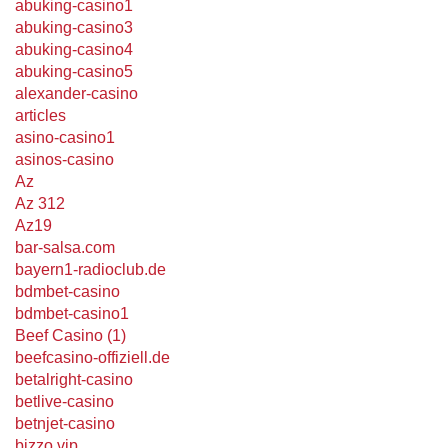
abuking-casino1
abuking-casino3
abuking-casino4
abuking-casino5
alexander-casino
articles
asino-casino1
asinos-casino
Az
Az 312
Az19
bar-salsa.com
bayern1-radioclub.de
bdmbet-casino
bdmbet-casino1
Beef Casino (1)
beefcasino-offiziell.de
betalright-casino
betlive-casino
betnjet-casino
bizzo.vip