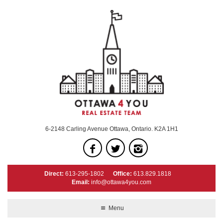
6-2148 Carling Avenue Ottawa, Ontario. K2A 1H1
Direct:
613-295-1802
Office:
613.829.1818
Email:
info@ottawa4you.com
Menu