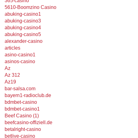
365-casino
5610-Boomzino Casino
abuking-casino1
abuking-casino3
abuking-casino4
abuking-casino5
alexander-casino
articles
asino-casino1
asinos-casino
Az
Az 312
Az19
bar-salsa.com
bayern1-radioclub.de
bdmbet-casino
bdmbet-casino1
Beef Casino (1)
beefcasino-offiziell.de
betalright-casino
betlive-casino