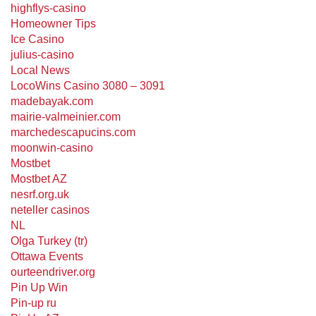
highflys-casino
Homeowner Tips
Ice Casino
julius-casino
Local News
LocoWins Casino 3080 – 3091
madebayak.com
mairie-valmeinier.com
marchedescapucins.com
moonwin-casino
Mostbet
Mostbet AZ
nesrf.org.uk
neteller casinos
NL
Olga Turkey (tr)
Ottawa Events
ourteendriver.org
Pin Up Win
Pin-up ru