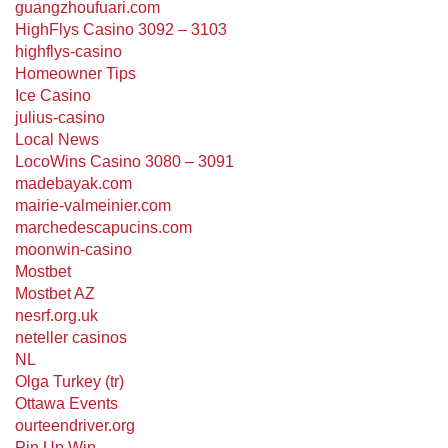
guangzhoufuari.com
HighFlys Casino 3092 – 3103
highflys-casino
Homeowner Tips
Ice Casino
julius-casino
Local News
LocoWins Casino 3080 – 3091
madebayak.com
mairie-valmeinier.com
marchedescapucins.com
moonwin-casino
Mostbet
Mostbet AZ
nesrf.org.uk
neteller casinos
NL
Olga Turkey (tr)
Ottawa Events
ourteendriver.org
Pin Up Win