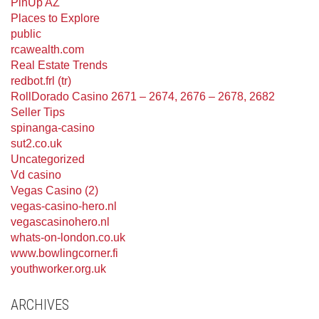
PinUp AZ
Places to Explore
public
rcawealth.com
Real Estate Trends
redbot.frl (tr)
RollDorado Casino 2671 – 2674, 2676 – 2678, 2682
Seller Tips
spinanga-casino
sut2.co.uk
Uncategorized
Vd casino
Vegas Casino (2)
vegas-casino-hero.nl
vegascasinohero.nl
whats-on-london.co.uk
www.bowlingcorner.fi
youthworker.org.uk
ARCHIVES