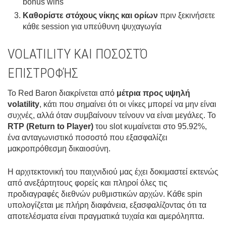
bonus wins
Καθορίστε στόχους νίκης και ορίων
πριν ξεκινήσετε
κάθε session για υπεύθυνη ψυχαγωγία
VOLATILITY ΚΑΙ ΠΟΣΟΣΤΌ
ΕΠΙΣΤΡΟΦΉΣ
Το Red Baron διακρίνεται από
μέτρια προς υψηλή
volatility
, κάτι που σημαίνει ότι οι νίκες μπορεί να μην είναι
συχνές, αλλά όταν συμβαίνουν τείνουν να είναι μεγάλες. Το
RTP (Return to Player)
του slot κυμαίνεται στο 95.92%,
ένα ανταγωνιστικό ποσοστό που εξασφαλίζει
μακροπρόθεσμη δικαιοσύνη.
Η αρχιτεκτονική του παιχνιδιού μας έχει δοκιμαστεί εκτενώς
από ανεξάρτητους φορείς και πληροί όλες τις
προδιαγραφές διεθνών ρυθμιστικών αρχών. Κάθε spin
υπολογίζεται με πλήρη διαφάνεια, εξασφαλίζοντας ότι τα
αποτελέσματα είναι πραγματικά τυχαία και αμερόληπτα.