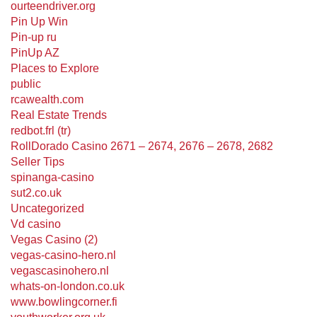
ourteendriver.org
Pin Up Win
Pin-up ru
PinUp AZ
Places to Explore
public
rcawealth.com
Real Estate Trends
redbot.frl (tr)
RollDorado Casino 2671 – 2674, 2676 – 2678, 2682
Seller Tips
spinanga-casino
sut2.co.uk
Uncategorized
Vd casino
Vegas Casino (2)
vegas-casino-hero.nl
vegascasinohero.nl
whats-on-london.co.uk
www.bowlingcorner.fi