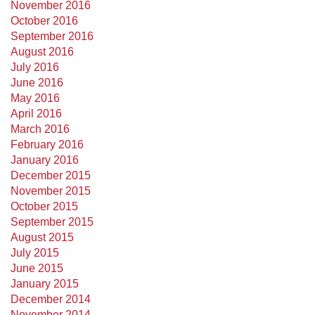
November 2016
October 2016
September 2016
August 2016
July 2016
June 2016
May 2016
April 2016
March 2016
February 2016
January 2016
December 2015
November 2015
October 2015
September 2015
August 2015
July 2015
June 2015
January 2015
December 2014
November 2014