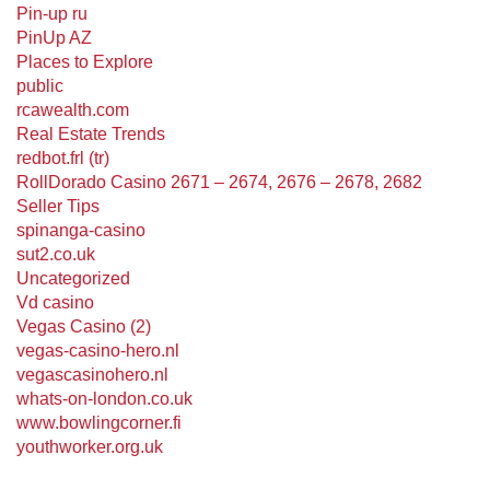
Pin-up ru
PinUp AZ
Places to Explore
public
rcawealth.com
Real Estate Trends
redbot.frl (tr)
RollDorado Casino 2671 – 2674, 2676 – 2678, 2682
Seller Tips
spinanga-casino
sut2.co.uk
Uncategorized
Vd casino
Vegas Casino (2)
vegas-casino-hero.nl
vegascasinohero.nl
whats-on-london.co.uk
www.bowlingcorner.fi
youthworker.org.uk