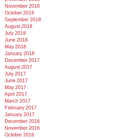
November 2018
October 2018
September 2018
August 2018
July 2018
June 2018
May 2018
January 2018
December 2017
August 2017
July 2017
June 2017
May 2017
April 2017
March 2017
February 2017
January 2017
December 2016
November 2016
October 2016