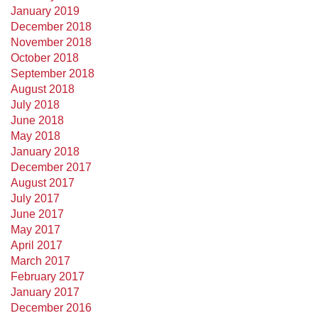
January 2019
December 2018
November 2018
October 2018
September 2018
August 2018
July 2018
June 2018
May 2018
January 2018
December 2017
August 2017
July 2017
June 2017
May 2017
April 2017
March 2017
February 2017
January 2017
December 2016