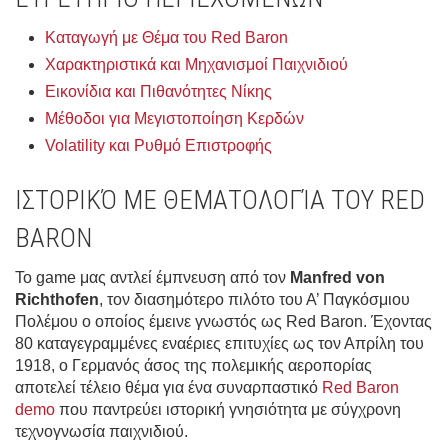
Καταγωγή με Θέμα του Red Baron
Χαρακτηριστικά και Μηχανισμοί Παιχνιδιού
Εικονίδια και Πιθανότητες Νίκης
Μέθοδοι για Μεγιστοποίηση Κερδών
Volatility και Ρυθμό Επιστροφής
ΙΣΤΟΡΙΚΌ ΜΕ ΘΕΜΑΤΟΛΟΓΊΑ ΤΟΥ RED
BARON
Το game μας αντλεί έμπνευση από τον
Manfred von
Richthofen
, τον διασημότερο πιλότο του Α’ Παγκόσμιου
Πολέμου ο οποίος έμεινε γνωστός ως Red Baron. Έχοντας
80 καταγεγραμμένες εναέριες επιτυχίες ως τον Απρίλη του
1918, ο Γερμανός άσος της πολεμικής αεροπορίας
αποτελεί τέλειο θέμα για ένα συναρπαστικό
Red Baron
demo
που παντρεύει ιστορική γνησιότητα με σύγχρονη
τεχνογνωσία παιχνιδιού.