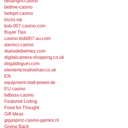
betalright-casino
betlive-casino
betnjet-casino
bizzo.vip
bsb-007-casino.com
Buyer Tips
casino-bsb007-au.com
davinci-casino
diariodebelmez.com
digitalcamera-shopping.co.uk
dogaldogum.com
elementcreativehair.co.uk
EN
equipment-statt-power.de
EU casino
fatboss-casino
Featured Listing
Food for Thought
Gift Ideas
gigaspinz-casino-games.nl
Giving Back