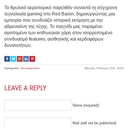
Το θρυλικό αεροπορικό παρελθόν συναντά τη σύγχρονη
τεχνολογία gaming στο Red Baron, δημιουργώντας μια
εμπειρία που συνδυάζει ιστορική εκτίμηση με την
αδρεναλίνη της τύχης. Το παιχνίδι μας παραμένει
αγαπημένο των enthusiasts χάρη στον ισορροπημένο
συνδυασμό features, αισθητικής και κερδοφόρων
δυνατοτήτων.
Categories:
Uncategorized
Monday, February 16th, 2026
LEAVE A REPLY
Name (required)
Mail (will not be published)