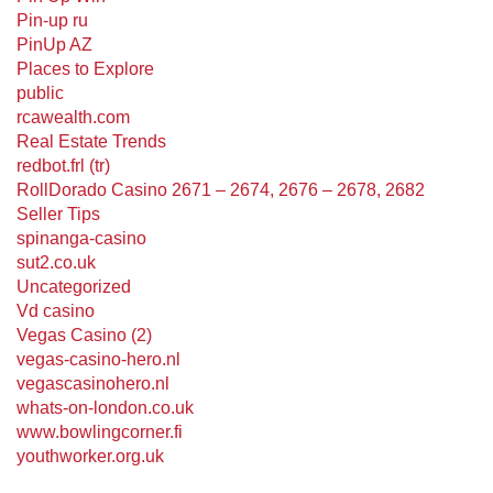
Pin-up ru
PinUp AZ
Places to Explore
public
rcawealth.com
Real Estate Trends
redbot.frl (tr)
RollDorado Casino 2671 – 2674, 2676 – 2678, 2682
Seller Tips
spinanga-casino
sut2.co.uk
Uncategorized
Vd casino
Vegas Casino (2)
vegas-casino-hero.nl
vegascasinohero.nl
whats-on-london.co.uk
www.bowlingcorner.fi
youthworker.org.uk