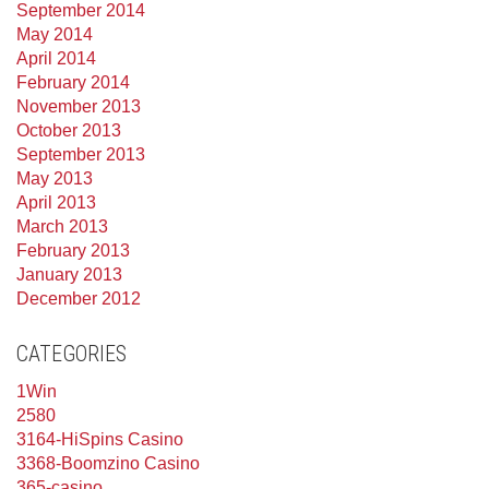
September 2014
May 2014
April 2014
February 2014
November 2013
October 2013
September 2013
May 2013
April 2013
March 2013
February 2013
January 2013
December 2012
CATEGORIES
1Win
2580
3164-HiSpins Casino
3368-Boomzino Casino
365-casino