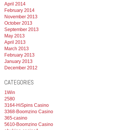
April 2014
February 2014
November 2013
October 2013
September 2013
May 2013
April 2013
March 2013
February 2013
January 2013
December 2012
CATEGORIES
1Win
2580
3164-HiSpins Casino
3368-Boomzino Casino
365-casino
5610-Boomzino Casino