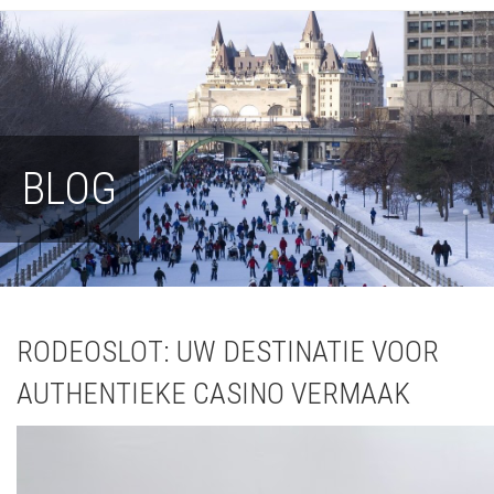
BLOG
RODEOSLOT: UW DESTINATIE VOOR
AUTHENTIEKE CASINO VERMAAK