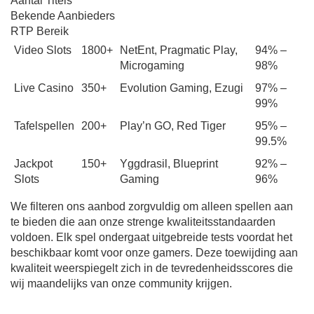
Aantal Titels
Bekende Aanbieders
RTP Bereik
Video Slots
1800+
NetEnt, Pragmatic Play,
94% –
Microgaming
98%
Live Casino
350+
Evolution Gaming, Ezugi
97% –
99%
Tafelspellen
200+
Play’n GO, Red Tiger
95% –
99.5%
Jackpot
150+
Yggdrasil, Blueprint
92% –
Slots
Gaming
96%
We filteren ons aanbod zorgvuldig om alleen spellen aan
te bieden die aan onze strenge kwaliteitsstandaarden
voldoen. Elk spel ondergaat uitgebreide tests voordat het
beschikbaar komt voor onze gamers. Deze toewijding aan
kwaliteit weerspiegelt zich in de tevredenheidsscores die
wij maandelijks van onze community krijgen.