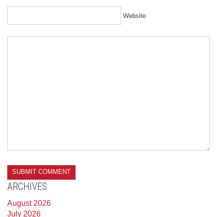
Website
ARCHIVES
August 2026
July 2026