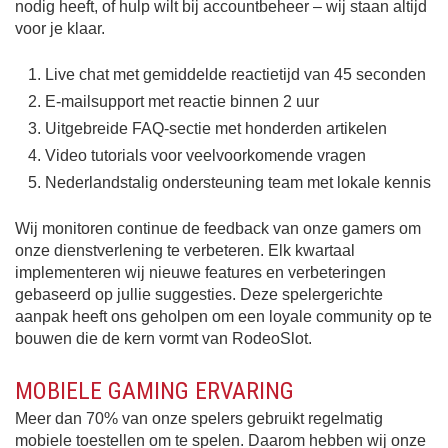
nodig heeft, of hulp wilt bij accountbeheer – wij staan altijd
voor je klaar.
Live chat met gemiddelde reactietijd van 45 seconden
E-mailsupport met reactie binnen 2 uur
Uitgebreide FAQ-sectie met honderden artikelen
Video tutorials voor veelvoorkomende vragen
Nederlandstalig ondersteuning team met lokale kennis
Wij monitoren continue de feedback van onze gamers om
onze dienstverlening te verbeteren. Elk kwartaal
implementeren wij nieuwe features en verbeteringen
gebaseerd op jullie suggesties. Deze spelergerichte
aanpak heeft ons geholpen om een loyale community op te
bouwen die de kern vormt van RodeoSlot.
MOBIELE GAMING ERVARING
Meer dan 70% van onze spelers gebruikt regelmatig
mobiele toestellen om te spelen. Daarom hebben wij onze