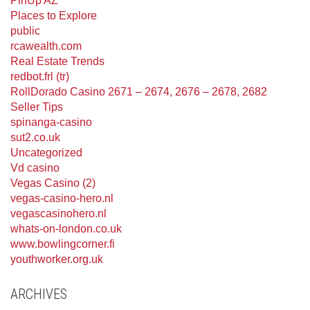
PinUp AZ
Places to Explore
public
rcawealth.com
Real Estate Trends
redbot.frl (tr)
RollDorado Casino 2671 – 2674, 2676 – 2678, 2682
Seller Tips
spinanga-casino
sut2.co.uk
Uncategorized
Vd casino
Vegas Casino (2)
vegas-casino-hero.nl
vegascasinohero.nl
whats-on-london.co.uk
www.bowlingcorner.fi
youthworker.org.uk
ARCHIVES