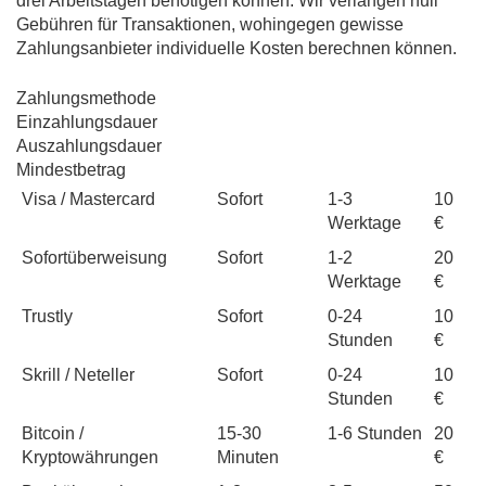
drei Arbeitstagen benötigen können. Wir verlangen null
Gebühren für Transaktionen, wohingegen gewisse
Zahlungsanbieter individuelle Kosten berechnen können.
Zahlungsmethode
Einzahlungsdauer
Auszahlungsdauer
Mindestbetrag
Visa / Mastercard
Sofort
1-3
10
Werktage
€
Sofortüberweisung
Sofort
1-2
20
Werktage
€
Trustly
Sofort
0-24
10
Stunden
€
Skrill / Neteller
Sofort
0-24
10
Stunden
€
Bitcoin /
15-30
1-6 Stunden
20
Kryptowährungen
Minuten
€