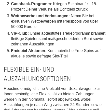
Cashback-Programm:
Kriegen Sie hinauf zu 15-
Prozent Deiner Verluste als Echtgeld zurück
Wettbewerbe und Verlosungen:
Nimm Sie bei
exklusiven Wettbewerben mit Preispools von über
50.000 Euro teil
VIP-Club:
Unser abgestuftes Treueprogramm prämiert
fleißige Spieler samt maßgeschneiderten Boni sowie
zeitnahen Auszahlungen
Freispiel-Aktionen:
Kontinuierliche Free-Spins auf
aktuelle sowie gefragte Slot-Titel
FLEXIBLE EIN- UND
AUSZAHLUNGSOPTIONEN
Roostino ermöglicht ‘ne Vielzahl von Bezahlwegen, zur
Ihnen bestmögliche Flexibilität zu bieten. Zahlungen
werden in der Normalfall sofort abgewickelt, wobei
Auszahlungen je nach Weg zwischen 24 Stunden sowie