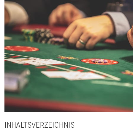
INHALTSVERZEICHNIS