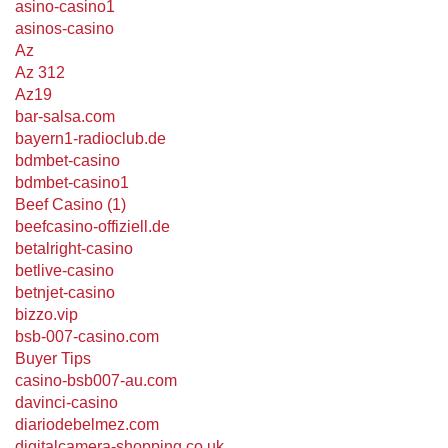
asino-casino1
asinos-casino
Az
Az 312
Az19
bar-salsa.com
bayern1-radioclub.de
bdmbet-casino
bdmbet-casino1
Beef Casino (1)
beefcasino-offiziell.de
betalright-casino
betlive-casino
betnjet-casino
bizzo.vip
bsb-007-casino.com
Buyer Tips
casino-bsb007-au.com
davinci-casino
diariodebelmez.com
digitalcamera-shopping.co.uk