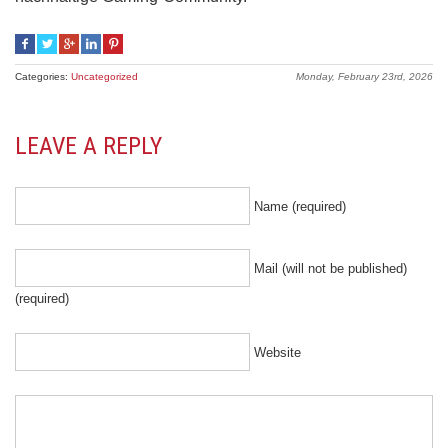
Categories:
Uncategorized
Monday, February 23rd, 2026
LEAVE A REPLY
Name (required)
Mail (will not be published)
(required)
Website