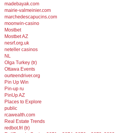
madebayak.com
mairie-valmeinier.com
marchedescapucins.com
moonwin-casino
Mostbet
Mostbet AZ
nesrf.org.uk
neteller casinos
NL
Olga Turkey (tr)
Ottawa Events
ourteendriver.org
Pin Up Win
Pin-up ru
PinUp AZ
Places to Explore
public
rcawealth.com
Real Estate Trends
redbot.frl (tr)