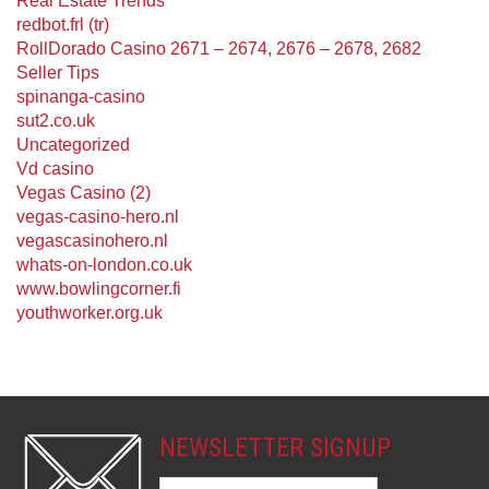
Real Estate Trends
redbot.frl (tr)
RollDorado Casino 2671 – 2674, 2676 – 2678, 2682
Seller Tips
spinanga-casino
sut2.co.uk
Uncategorized
Vd casino
Vegas Casino (2)
vegas-casino-hero.nl
vegascasinohero.nl
whats-on-london.co.uk
www.bowlingcorner.fi
youthworker.org.uk
NEWSLETTER SIGNUP