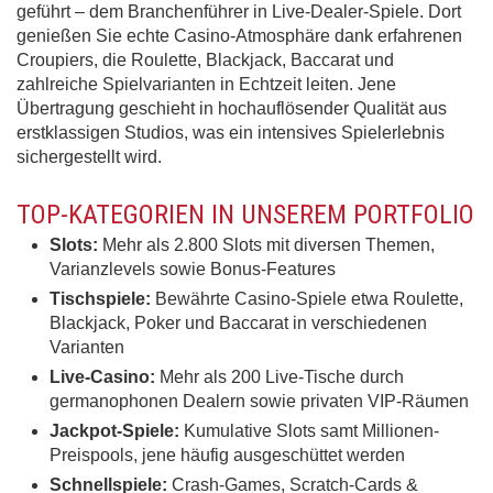
geführt – dem Branchenführer in Live-Dealer-Spiele. Dort
genießen Sie echte Casino-Atmosphäre dank erfahrenen
Croupiers, die Roulette, Blackjack, Baccarat und
zahlreiche Spielvarianten in Echtzeit leiten. Jene
Übertragung geschieht in hochauflösender Qualität aus
erstklassigen Studios, was ein intensives Spielerlebnis
sichergestellt wird.
TOP-KATEGORIEN IN UNSEREM PORTFOLIO
Slots:
Mehr als 2.800 Slots mit diversen Themen,
Varianzlevels sowie Bonus-Features
Tischspiele:
Bewährte Casino-Spiele etwa Roulette,
Blackjack, Poker und Baccarat in verschiedenen
Varianten
Live-Casino:
Mehr als 200 Live-Tische durch
germanophonen Dealern sowie privaten VIP-Räumen
Jackpot-Spiele:
Kumulative Slots samt Millionen-
Preispools, jene häufig ausgeschüttet werden
Schnellspiele:
Crash-Games, Scratch-Cards &