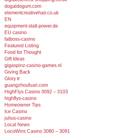
dogaldogum.com
elementcreativehair.co.uk
EN
equipment-statt-power.de
EU casino
fatboss-casino
Featured Listing
Food for Thought
Gift Ideas
gigaspinz-casino-games.nl
Giving Back
Glory tr
guangzhoufuari.com
HighFlys Casino 3092 – 3103
highflys-casino
Homeowner Tips
Ice Casino
julius-casino
Local News
LocoWins Casino 3080 – 3091