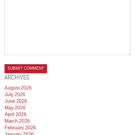
ARCHIVES
August 2026
July 2026
June 2026
May 2026
April 2026
March 2026
February 2026
January 2026