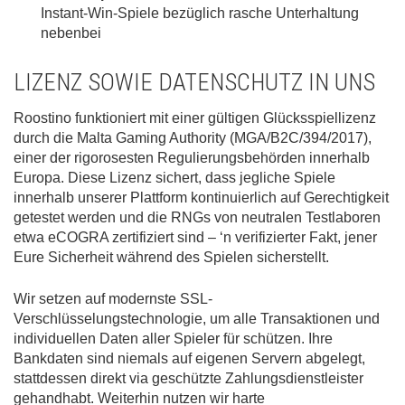
Instant-Win-Spiele bezüglich rasche Unterhaltung
nebenbei
LIZENZ SOWIE DATENSCHUTZ IN UNS
Roostino funktioniert mit einer gültigen Glücksspiellizenz
durch die Malta Gaming Authority (MGA/B2C/394/2017),
einer der rigorosesten Regulierungsbehörden innerhalb
Europa. Diese Lizenz sichert, dass jegliche Spiele
innerhalb unserer Plattform kontinuierlich auf Gerechtigkeit
getestet werden und die RNGs von neutralen Testlaboren
etwa eCOGRA zertifiziert sind – ‘n verifizierter Fakt, jener
Eure Sicherheit während des Spielen sicherstellt.
Wir setzen auf modernste SSL-
Verschlüsselungstechnologie, um alle Transaktionen und
individuellen Daten aller Spieler für schützen. Ihre
Bankdaten sind niemals auf eigenen Servern abgelegt,
stattdessen direkt via geschützte Zahlungsdienstleister
gehandhabt. Weiterhin nutzen wir harte