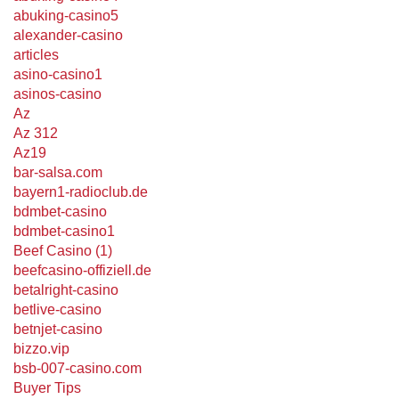
abuking-casino5
alexander-casino
articles
asino-casino1
asinos-casino
Az
Az 312
Az19
bar-salsa.com
bayern1-radioclub.de
bdmbet-casino
bdmbet-casino1
Beef Casino (1)
beefcasino-offiziell.de
betalright-casino
betlive-casino
betnjet-casino
bizzo.vip
bsb-007-casino.com
Buyer Tips