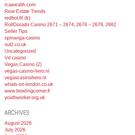
rcawealth.com
Real Estate Trends
redbot.frl (tr)
RollDorado Casino 2671 – 2674, 2676 – 2678, 2682
Seller Tips
spinanga-casino
sut2.co.uk
Uncategorized
Vd casino
Vegas Casino (2)
vegas-casino-hero.nl
vegascasinohero.nl
whats-on-london.co.uk
www.bowlingcorner.fi
youthworker.org.uk
ARCHIVES
August 2026
July 2026