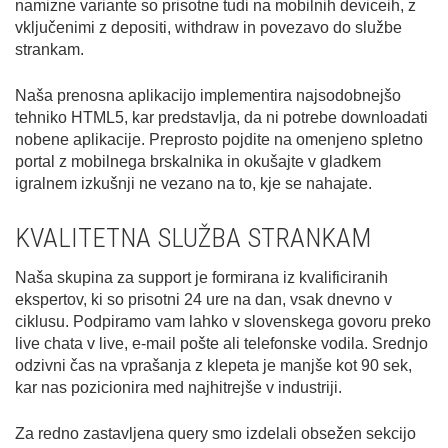
namizne variante so prisotne tudi na mobilnih deviceih, z
vključenimi z depositi, withdraw in povezavo do službe
strankam.
Naša prenosna aplikacijo implementira najsodobnejšo
tehniko HTML5, kar predstavlja, da ni potrebe downloadati
nobene aplikacije. Preprosto pojdite na omenjeno spletno
portal z mobilnega brskalnika in okušajte v gladkem
igralnem izkušnji ne vezano na to, kje se nahajate.
KVALITETNA SLUŽBA STRANKAM
Naša skupina za support je formirana iz kvalificiranih
ekspertov, ki so prisotni 24 ure na dan, vsak dnevno v
ciklusu. Podpiramo vam lahko v slovenskega govoru preko
live chata v live, e-mail pošte ali telefonske vodila. Srednjo
odzivni čas na vprašanja z klepeta je manjše kot 90 sek,
kar nas pozicionira med najhitrejše v industriji.
Za redno zastavljena query smo izdelali obsežen sekcijo