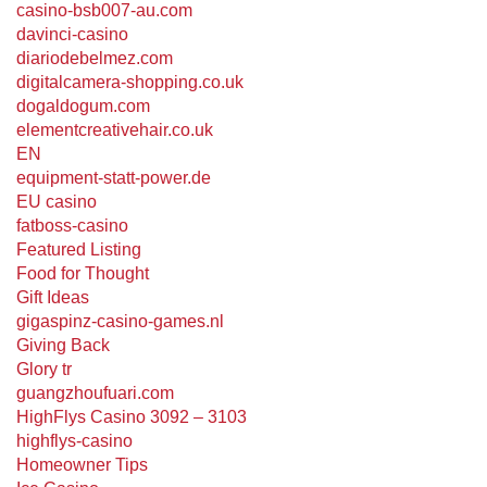
casino-bsb007-au.com
davinci-casino
diariodebelmez.com
digitalcamera-shopping.co.uk
dogaldogum.com
elementcreativehair.co.uk
EN
equipment-statt-power.de
EU casino
fatboss-casino
Featured Listing
Food for Thought
Gift Ideas
gigaspinz-casino-games.nl
Giving Back
Glory tr
guangzhoufuari.com
HighFlys Casino 3092 – 3103
highflys-casino
Homeowner Tips