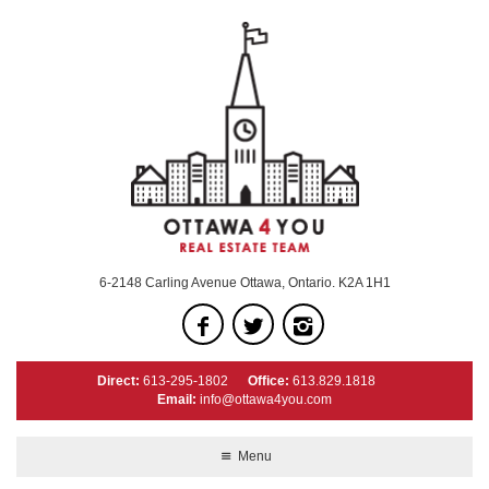
6-2148 Carling Avenue Ottawa, Ontario. K2A 1H1
Direct:
613-295-1802
Office:
613.829.1818
Email:
info@ottawa4you.com
Menu