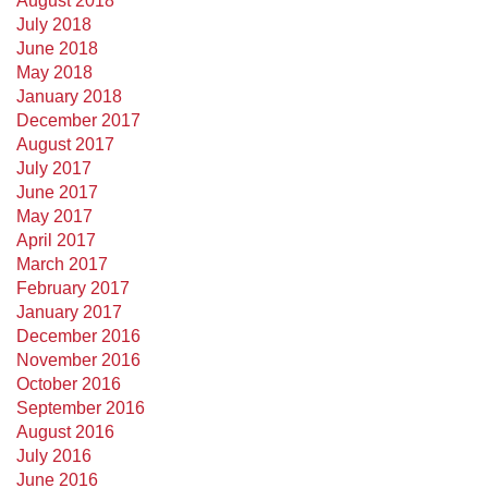
August 2018
July 2018
June 2018
May 2018
January 2018
December 2017
August 2017
July 2017
June 2017
May 2017
April 2017
March 2017
February 2017
January 2017
December 2016
November 2016
October 2016
September 2016
August 2016
July 2016
June 2016