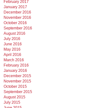
February 2017
January 2017
December 2016
November 2016
October 2016
September 2016
August 2016
July 2016
June 2016
May 2016
April 2016
March 2016
February 2016
January 2016
December 2015
November 2015
October 2015
September 2015
August 2015
July 2015
June 2015