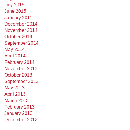
July 2015
June 2015
January 2015
December 2014
November 2014
October 2014
September 2014
May 2014
April 2014
February 2014
November 2013
October 2013
September 2013
May 2013
April 2013
March 2013
February 2013
January 2013
December 2012