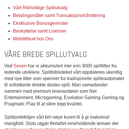
Vårt Rikholdige Spillutvalg
Betalingsmåter samt Transaksjonshåndtering
Eksklusive Bonusgevinster
Beskyttelse samt Lisenser
Mobiltilbud hos Oss
VÅRE BREDE SPILLUTVALG
Ved
Seven
har vi akkumulert mer enn 3000 spilltitler fra
ledende utviklere. Spillbiblioteket vårt oppdateres ukentlig
med nye titler som spenner fra tradisjonelle spilleautomater
til sofistikerte direkte dealer-spill. Man samarbeider
sammen med premium leverandører som Net
Entertainment, Microgaming, Evolution Gaming Gaming og
Pragmatic Play til at sikre topp kvalitet.
Spillportefoljen vårt blir nøye kurert til å gi maksimal
mangfold. Slots utgjør flertallet inneholdende temaer der