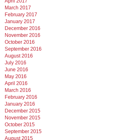
April 2017
March 2017
February 2017
January 2017
December 2016
November 2016
October 2016
September 2016
August 2016
July 2016
June 2016
May 2016
April 2016
March 2016
February 2016
January 2016
December 2015
November 2015
October 2015
September 2015
August 2015