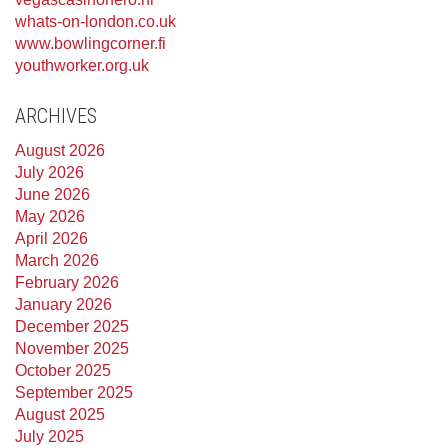
whats-on-london.co.uk
www.bowlingcorner.fi
youthworker.org.uk
ARCHIVES
August 2026
July 2026
June 2026
May 2026
April 2026
March 2026
February 2026
January 2026
December 2025
November 2025
October 2025
September 2025
August 2025
July 2025