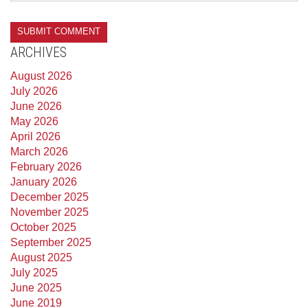
ARCHIVES
August 2026
July 2026
June 2026
May 2026
April 2026
March 2026
February 2026
January 2026
December 2025
November 2025
October 2025
September 2025
August 2025
July 2025
June 2025
June 2019