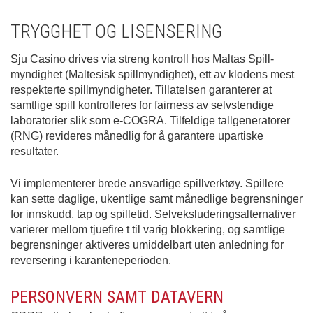
TRYGGHET OG LISENSERING
Sju Casino drives via streng kontroll hos Maltas Spill-
myndighet (Maltesisk spillmyndighet), ett av klodens mest
respekterte spillmyndigheter. Tillatelsen garanterer at
samtlige spill kontrolleres for fairness av selvstendige
laboratorier slik som e-COGRA. Tilfeldige tallgeneratorer
(RNG) revideres månedlig for å garantere upartiske
resultater.
Vi implementerer brede ansvarlige spillverktøy. Spillere
kan sette daglige, ukentlige samt månedlige begrensninger
for innskudd, tap og spilletid. Selveksluderingsalternativer
varierer mellom tjuefire t til varig blokkering, og samtlige
begrensninger aktiveres umiddelbart uten anledning for
reversering i karanteneperioden.
PERSONVERN SAMT DATAVERN