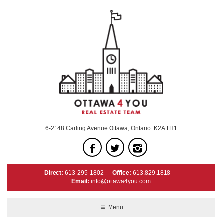
6-2148 Carling Avenue Ottawa, Ontario. K2A 1H1
Direct:
613-295-1802
Office:
613.829.1818
Email:
info@ottawa4you.com
Menu