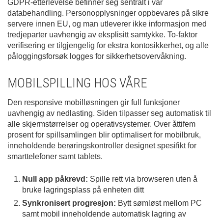
GDPR-etterlevelse befinner seg sentralt i vår
databehandling. Personopplysninger oppbevares på sikre
servere innen EU, og man utleverer ikke informasjon med
tredjeparter uavhengig av eksplisitt samtykke. To-faktor
verifisering er tilgjengelig for ekstra kontosikkerhet, og alle
påloggingsforsøk logges for sikkerhetsovervåkning.
MOBILSPILLING HOS VÅRE
Den responsive mobilløsningen gir full funksjoner
uavhengig av nedlasting. Siden tilpasser seg automatisk til
alle skjermstørrelser og operativsystemer. Over åttifem
prosent for spillsamlingen blir optimalisert for mobilbruk,
inneholdende berøringskontroller designet spesifikt for
smarttelefoner samt tablets.
Null app påkrevd:
Spille rett via browseren uten å
bruke lagringsplass på enheten ditt
Synkronisert progresjon:
Bytt sømløst mellom PC
samt mobil inneholdende automatisk lagring av