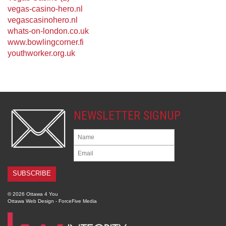
vegas-casino-hero.nl
vegascasinohero.nl
whats-on-london.co.uk
www.bowlingcorner.fi
youthworker.org.uk
NEWSLETTER SIGNUP
© 2026 Ottawa 4 You
Ottawa Web Design
-
ForceFive Media