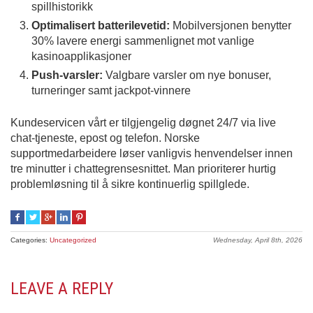
spillhistorikk
Optimalisert batterilevetid:
Mobilversjonen benytter
30% lavere energi sammenlignet mot vanlige
kasinoapplikasjoner
Push-varsler:
Valgbare varsler om nye bonuser,
turneringer samt jackpot-vinnere
Kundeservicen vårt er tilgjengelig døgnet 24/7 via live
chat-tjeneste, epost og telefon. Norske
supportmedarbeidere løser vanligvis henvendelser innen
tre minutter i chattegrensesnittet. Man prioriterer hurtig
problemløsning til å sikre kontinuerlig spillglede.
Categories:
Uncategorized
Wednesday, April 8th, 2026
LEAVE A REPLY