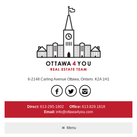
6-2148 Carling Avenue Ottawa, Ontario. K2A 1H1
Direct:
613-295-1802
Office:
613.829.1818
Email:
info@ottawa4you.com
Menu