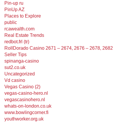
Pin-up ru
PinUp AZ
Places to Explore
public
rcawealth.com
Real Estate Trends
redbot.frl (tr)
RollDorado Casino 2671 – 2674, 2676 – 2678, 2682
Seller Tips
spinanga-casino
sut2.co.uk
Uncategorized
Vd casino
Vegas Casino (2)
vegas-casino-hero.nl
vegascasinohero.nl
whats-on-london.co.uk
www.bowlingcorner.fi
youthworker.org.uk