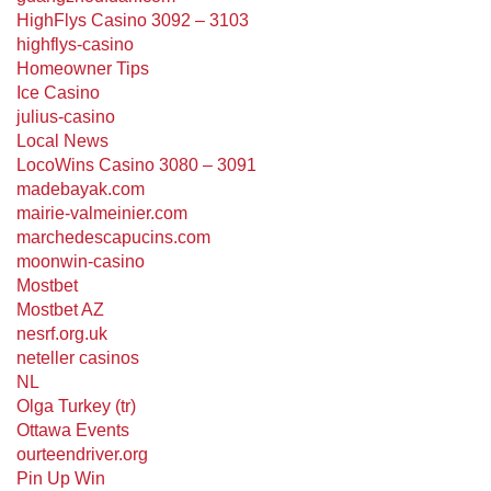
HighFlys Casino 3092 – 3103
highflys-casino
Homeowner Tips
Ice Casino
julius-casino
Local News
LocoWins Casino 3080 – 3091
madebayak.com
mairie-valmeinier.com
marchedescapucins.com
moonwin-casino
Mostbet
Mostbet AZ
nesrf.org.uk
neteller casinos
NL
Olga Turkey (tr)
Ottawa Events
ourteendriver.org
Pin Up Win