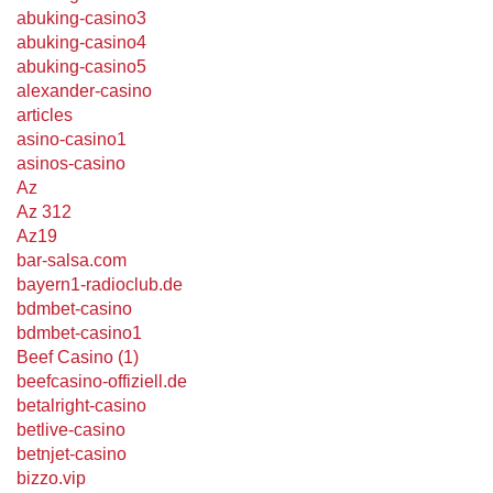
abuking-casino3
abuking-casino4
abuking-casino5
alexander-casino
articles
asino-casino1
asinos-casino
Az
Az 312
Az19
bar-salsa.com
bayern1-radioclub.de
bdmbet-casino
bdmbet-casino1
Beef Casino (1)
beefcasino-offiziell.de
betalright-casino
betlive-casino
betnjet-casino
bizzo.vip