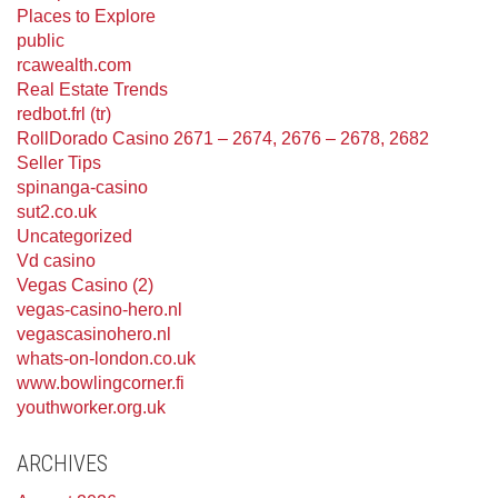
Places to Explore
public
rcawealth.com
Real Estate Trends
redbot.frl (tr)
RollDorado Casino 2671 – 2674, 2676 – 2678, 2682
Seller Tips
spinanga-casino
sut2.co.uk
Uncategorized
Vd casino
Vegas Casino (2)
vegas-casino-hero.nl
vegascasinohero.nl
whats-on-london.co.uk
www.bowlingcorner.fi
youthworker.org.uk
ARCHIVES