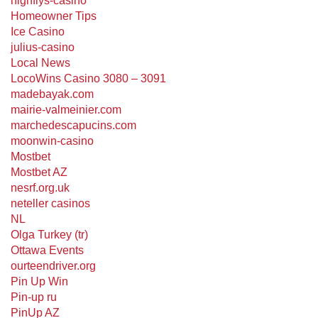
highflys-casino
Homeowner Tips
Ice Casino
julius-casino
Local News
LocoWins Casino 3080 – 3091
madebayak.com
mairie-valmeinier.com
marchedescapucins.com
moonwin-casino
Mostbet
Mostbet AZ
nesrf.org.uk
neteller casinos
NL
Olga Turkey (tr)
Ottawa Events
ourteendriver.org
Pin Up Win
Pin-up ru
PinUp AZ