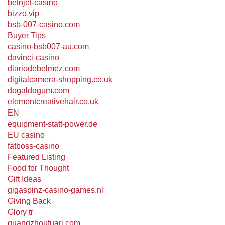
betnjet-casino
bizzo.vip
bsb-007-casino.com
Buyer Tips
casino-bsb007-au.com
davinci-casino
diariodebelmez.com
digitalcamera-shopping.co.uk
dogaldogum.com
elementcreativehair.co.uk
EN
equipment-statt-power.de
EU casino
fatboss-casino
Featured Listing
Food for Thought
Gift Ideas
gigaspinz-casino-games.nl
Giving Back
Glory tr
guangzhoufuari.com