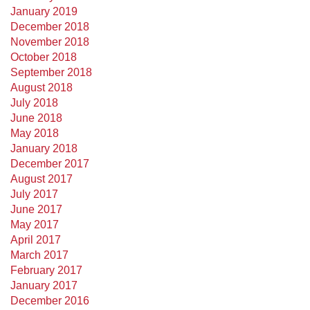
January 2019
December 2018
November 2018
October 2018
September 2018
August 2018
July 2018
June 2018
May 2018
January 2018
December 2017
August 2017
July 2017
June 2017
May 2017
April 2017
March 2017
February 2017
January 2017
December 2016