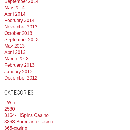
September 2014
May 2014
April 2014
February 2014
November 2013
October 2013
September 2013
May 2013
April 2013
March 2013
February 2013
January 2013
December 2012
CATEGORIES
1Win
2580
3164-HiSpins Casino
3368-Boomzino Casino
365-casino