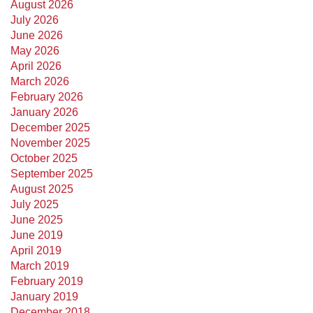
August 2026
July 2026
June 2026
May 2026
April 2026
March 2026
February 2026
January 2026
December 2025
November 2025
October 2025
September 2025
August 2025
July 2025
June 2025
June 2019
April 2019
March 2019
February 2019
January 2019
December 2018