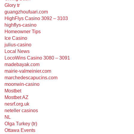
Glory tr
guangzhoufuari.com
HighFlys Casino 3092 – 3103
highflys-casino
Homeowner Tips
Ice Casino
julius-casino
Local News
LocoWins Casino 3080 – 3091
madebayak.com
mairie-valmeinier.com
marchedescapucins.com
moonwin-casino
Mostbet
Mostbet AZ
nesrf.org.uk
neteller casinos
NL
Olga Turkey (tr)
Ottawa Events