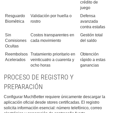
crédito de
juego
Resguardo
Validación por huella o
Defensa
Biométrica
rostro
avanzada
contra estafas
Sin
Costos transparentes en
Gestión total
Comisiones
cada movimiento
del saldo
Ocultas
Reembolsos
Tratamiento prioritario en
Obtención
Acelerados
veinticuatro a cuarenta y
rápido a estas
ocho horas
ganancias
PROCESO DE REGISTRO Y
PREPARACIÓN
Configurar MuchBetter requiere únicamente descargar la
aplicación oficial desde stores certificadas. El registro
solicita información esencial: número telefónico, correo