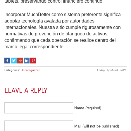
tablets, preservando control financiero continuo.
Incorporar MuchBetter como sistema preferente significa
adoptar tecnología avalada por autoridades
internacionales. Nuestra sitio cumple rigurosamente con
normativas de prevención de blanqueo de activos,
confirmando que cada operación se realice dentro del
marco legal correspondiente.
Categories:
Uncategorized
Friday, April 3rd, 2026
LEAVE A REPLY
Name (required)
Mail (will not be published)