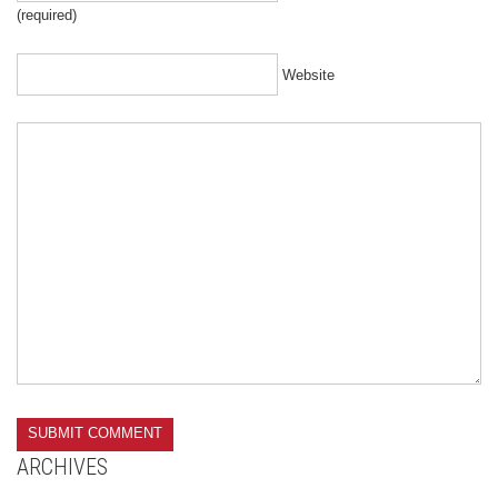
(required)
Website
ARCHIVES