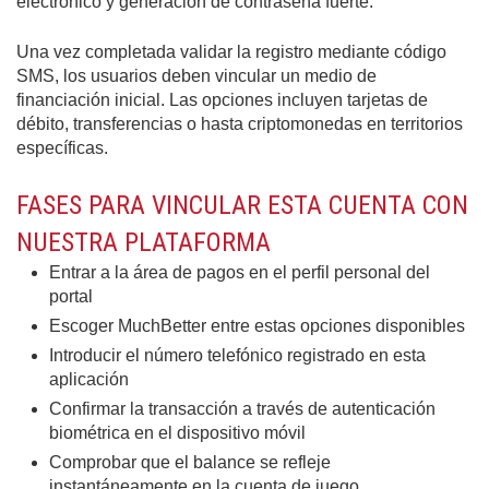
electrónico y generación de contraseña fuerte.
Una vez completada validar la registro mediante código
SMS, los usuarios deben vincular un medio de
financiación inicial. Las opciones incluyen tarjetas de
débito, transferencias o hasta criptomonedas en territorios
específicas.
FASES PARA VINCULAR ESTA CUENTA CON
NUESTRA PLATAFORMA
Entrar a la área de pagos en el perfil personal del
portal
Escoger MuchBetter entre estas opciones disponibles
Introducir el número telefónico registrado en esta
aplicación
Confirmar la transacción a través de autenticación
biométrica en el dispositivo móvil
Comprobar que el balance se refleje
instantáneamente en la cuenta de juego