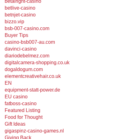
betalright-casino
betlive-casino
betnjet-casino
bizzo.vip
bsb-007-casino.com
Buyer Tips
casino-bsb007-au.com
davinci-casino
diariodebelmez.com
digitalcamera-shopping.co.uk
dogaldogum.com
elementcreativehair.co.uk
EN
equipment-statt-power.de
EU casino
fatboss-casino
Featured Listing
Food for Thought
Gift Ideas
gigaspinz-casino-games.nl
Giving Back