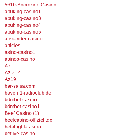
5610-Boomzino Casino
abuking-casino1
abuking-casino3
abuking-casino4
abuking-casino5
alexander-casino
articles
asino-casino1
asinos-casino
Az
Az 312
Az19
bar-salsa.com
bayern1-radioclub.de
bdmbet-casino
bdmbet-casino1
Beef Casino (1)
beefcasino-offiziell.de
betalright-casino
betlive-casino