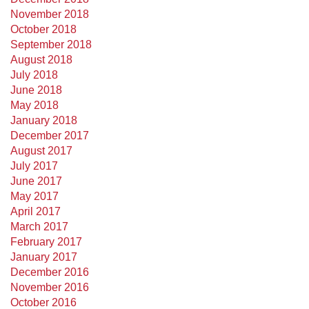
November 2018
October 2018
September 2018
August 2018
July 2018
June 2018
May 2018
January 2018
December 2017
August 2017
July 2017
June 2017
May 2017
April 2017
March 2017
February 2017
January 2017
December 2016
November 2016
October 2016