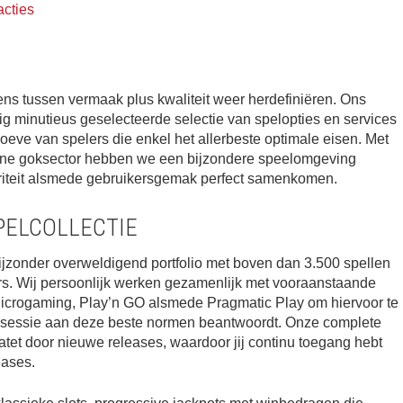
cties
ens tussen vermaak plus kwaliteit weer herdefiniëren. Ons
ig minutieus geselecteerde selectie van spelopties en services
oeve van spelers die enkel het allerbeste optimale eisen. Met
line goksector hebben we een bijzondere speelomgeving
griteit alsmede gebruikersgemak perfect samenkomen.
PELCOLLECTIE
bijzonder overweldigend portfolio met boven dan 3.500 spellen
. Wij persoonlijk werken gezamenlijk met vooraanstaande
icrogaming, Play’n GO alsmede Pragmatic Play om hiervoor te
lsessie aan deze beste normen beantwoordt. Onze complete
tet door nieuwe releases, waardoor jij continu toegang hebt
eases.