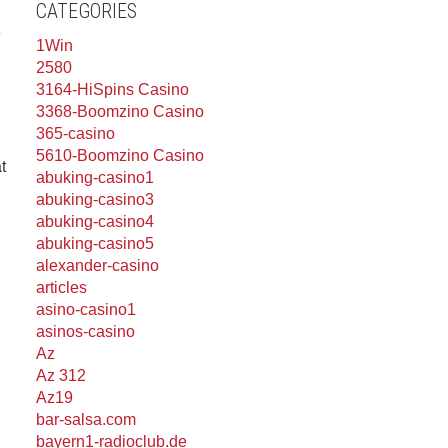
CATEGORIES
e
1Win
2580
3164-HiSpins Casino
3368-Boomzino Casino
365-casino
5610-Boomzino Casino
t
abuking-casino1
abuking-casino3
abuking-casino4
abuking-casino5
alexander-casino
articles
asino-casino1
asinos-casino
Az
Az 312
Az19
bar-salsa.com
bayern1-radioclub.de