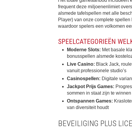
Het totale gameaanbod includeert k
frequent deze miljoenenlimiet overs
alsmede tafelspellen met alle besc
Player) van onze complete spellen 
waardoor spelers een volkomen eer
SPEELCATEGORIEËN WELKE
Moderne Slots:
Met basale kla
bonusspellen alsmede kostelo
Live Casino:
Black Jack, roule
vanuit professionele studio’s
Casinospellen:
Digitale varian
Jackpot Prijs Games:
Progres
sommen in staat zijn te winnen
Ontspannen Games:
Kraslote
van diversiteit houdt
BEVEILIGING PLUS LIC