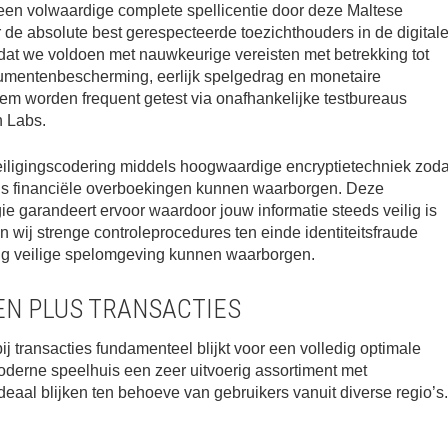
een volwaardige complete spellicentie door deze Maltese
de absolute best gerespecteerde toezichthouders in de digital
odat we voldoen met nauwkeurige vereisten met betrekking tot
sumentenbescherming, eerlijk spelgedrag en monetaire
eem worden frequent getest via onafhankelijke testbureaus
 Labs.
eiligingscodering middels hoogwaardige encryptietechniek zoda
plus financiële overboekingen kunnen waarborgen. Deze
e garandeert ervoor waardoor jouw informatie steeds veilig is
n wij strenge controleprocedures ten einde identiteitsfraude
ig veilige spelomgeving kunnen waarborgen.
N PLUS TRANSACTIES
 transacties fundamenteel blijkt voor een volledig optimale
derne speelhuis een zeer uitvoerig assortiment met
eaal blijken ten behoeve van gebruikers vanuit diverse regio’s.