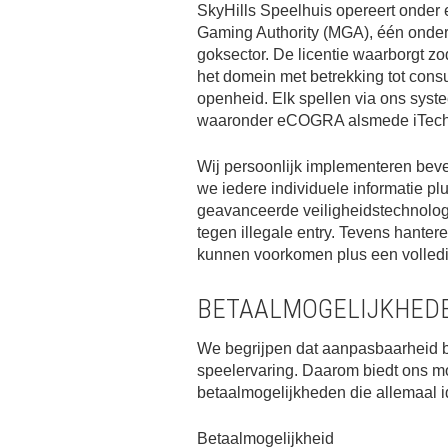
SkyHills Speelhuis opereert onder 
Gaming Authority (MGA), één onder 
goksector. De licentie waarborgt z
het domein met betrekking tot con
openheid. Elk spellen via ons syst
waaronder eCOGRA alsmede iTech
Wij persoonlijk implementeren bev
we iedere individuele informatie 
geavanceerde veiligheidstechnologi
tegen illegale entry. Tevens hantere
kunnen voorkomen plus een volled
BETAALMOGELIJKHEDE
We begrijpen dat aanpasbaarheid bij
speelervaring. Daarom biedt ons mo
betaalmogelijkheden die allemaal id
Betaalmogelijkheid