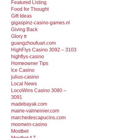
Featured Listing
Food for Thought
Gift Ideas
gigaspinz-casino-games.nl
Giving Back
Glory tr
guangzhoufuari.com
HighFlys Casino 3092 – 3103
highflys-casino
Homeowner Tips
Ice Casino
julius-casino
Local News
LocoWins Casino 3080 –
3091
madebayak.com
mairie-valmeinier.com
marchedescapucins.com
moonwin-casino
Mostbet
Mostbet AZ