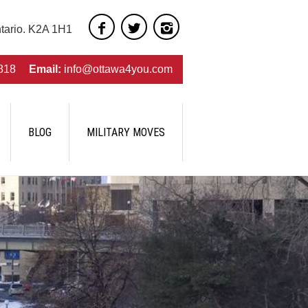
ntario. K2A 1H1
818
Email:
info@ottawa4you.com
BLOG
MILITARY MOVES