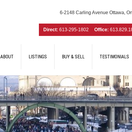
6-2148 Carling Avenue Ottawa, O
Direct:
613-295-1802
Office:
613.829.1
ABOUT
LISTINGS
BUY & SELL
TESTIMONIALS