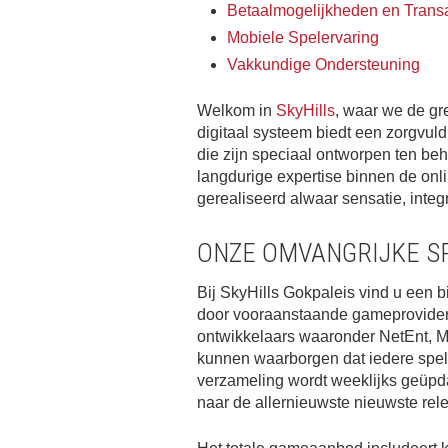
Betaalmogelijkheden en Transa
Mobiele Spelervaring
Vakkundige Ondersteuning
Welkom in
SkyHills
, waar we de gr
digitaal systeem biedt een zorgvuld
die zijn speciaal ontworpen ten beh
langdurige expertise binnen de on
gerealiseerd alwaar sensatie, inte
ONZE OMVANGRIJKE S
Bij SkyHills Gokpaleis vind u een 
door vooraanstaande gameproviders
ontwikkelaars waaronder NetEnt, M
kunnen waarborgen dat iedere spe
verzameling wordt weeklijks geüpda
naar de allernieuwste nieuwste rel