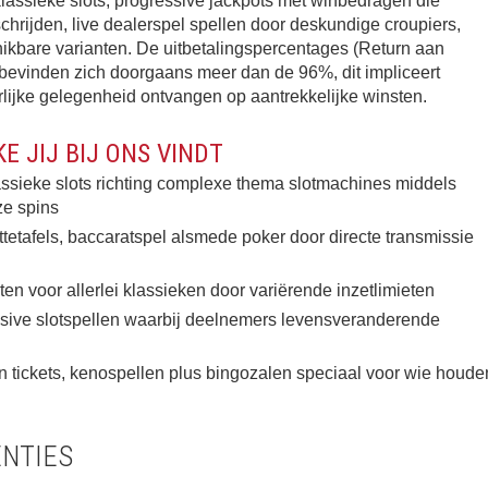
lassieke slots, progressive jackpots met winbedragen die
chrijden, live dealerspel spellen door deskundige croupiers,
hikbare varianten. De uitbetalingspercentages (Return aan
bevinden zich doorgaans meer dan de 96%, dit impliceert
lijke gelegenheid ontvangen op aantrekkelijke winsten.
 JIJ BIJ ONS VINDT
ssieke slots richting complexe thema slotmachines middels
ze spins
ttetafels, baccaratspel alsmede poker door directe transmissie
ten voor allerlei klassieken door variërende inzetlimieten
sive slotspellen waarbij deelnemers levensveranderende
n tickets, kenospellen plus bingozalen speciaal voor wie houde
ENTIES