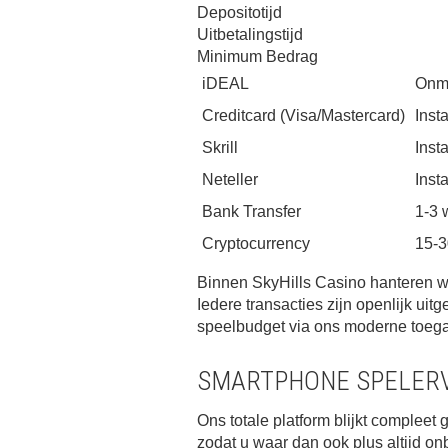
Depositotijd
Uitbetalingstijd
Minimum Bedrag
iDEAL
Onmi
Creditcard (Visa/Mastercard)
Inst
Skrill
Inst
Neteller
Inst
Bank Transfer
1-3 
Cryptocurrency
15-3
Binnen SkyHills Casino hanteren w
Iedere transacties zijn openlijk ui
speelbudget via ons moderne toega
SMARTPHONE SPELER
Ons totale platform blijkt compleet
zodat u waar dan ook plus altijd on