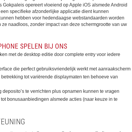
ls Gokpaleis opereert vloeiend op Apple iOS alsmede Android
een specifieke afzonderlijke applicatie dient kunnen
e kunnen hebben voor hedendaagse webstandaarden worden
en ze naadloos, zonder impact van deze schermgrootte van uw
PHONE SPELEN BIJ ONS
leken met de desktop editie door complete entry voor iedere
erface die perfect gebruiksvriendelijk werkt met aanraakscherm
 betrekking tot variërende displaymaten ten behoeve van
 deposito’s te verrichten plus opnamen kunnen te vragen
tot bonusaanbiedingen alsmede acties (naar keuze in te
TEUNING