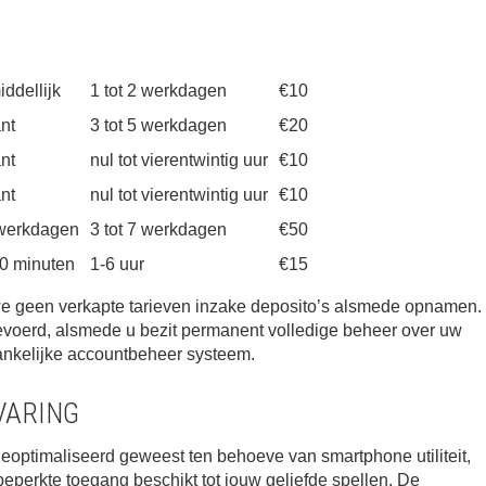
ddellijk
1 tot 2 werkdagen
€10
ant
3 tot 5 werkdagen
€20
ant
nul tot vierentwintig uur
€10
ant
nul tot vierentwintig uur
€10
werkdagen
3 tot 7 werkdagen
€50
0 minuten
1-6 uur
€15
e geen verkapte tarieven inzake deposito’s alsmede opnamen.
tgevoerd, alsmede u bezit permanent volledige beheer over uw
nkelijke accountbeheer systeem.
VARING
 geoptimaliseerd geweest ten behoeve van smartphone utiliteit,
beperkte toegang beschikt tot jouw geliefde spellen. De