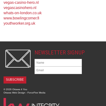
vegas-casino-hero.nl
vegascasinohero.nl
whats-on-london.co.uk
www.bowlingcorner.fi
youthworker.org.uk
NEWSLETTER SIGNUP
© 2026 Ottawa 4 You
Ottawa Web Design
-
ForceFive Media