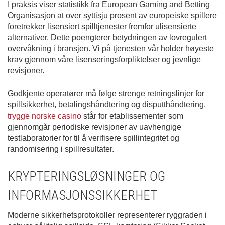
I praksis viser statistikk fra European Gaming and Betting
Organisasjon at over syttisju prosent av europeiske spillere
foretrekker lisensiert spilltjenester fremfor ulisensierte
alternativer. Dette poengterer betydningen av lovregulert
overvåkning i bransjen. Vi på tjenesten vår holder høyeste
krav gjennom våre lisenseringsforpliktelser og jevnlige
revisjoner.
Godkjente operatører må følge strenge retningslinjer for
spillsikkerhet, betalingshåndtering og disputthåndtering.
trygge norske casino
står for etablissementer som
gjennomgår periodiske revisjoner av uavhengige
testlaboratorier for til å verifisere spillintegritet og
randomisering i spillresultater.
KRYPTERINGSLØSNINGER OG
INFORMASJONSSIKKERHET
Moderne sikkerhetsprotokoller representerer ryggraden i