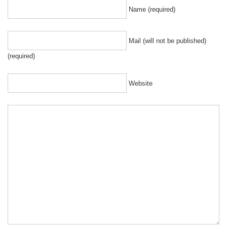
Name (required)
Mail (will not be published)
(required)
Website