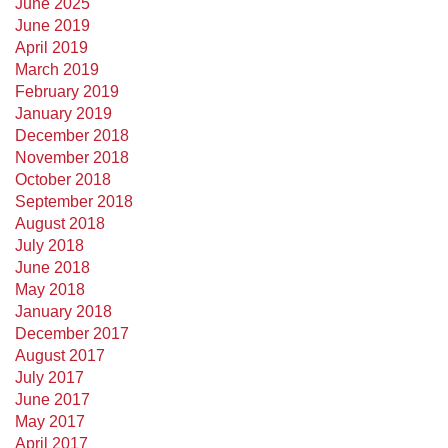
June 2025
June 2019
April 2019
March 2019
February 2019
January 2019
December 2018
November 2018
October 2018
September 2018
August 2018
July 2018
June 2018
May 2018
January 2018
December 2017
August 2017
July 2017
June 2017
May 2017
April 2017