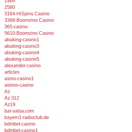
1Win
2580
3164-HiSpins Casino
3368-Boomzino Casino
365-casino
5610-Boomzino Casino
abuking-casino1
abuking-casino3
abuking-casino4
abuking-casino5
alexander-casino
articles
asino-casino1
asinos-casino
Az
Az 312
Az19
bar-salsa.com
bayern1-radioclub.de
bdmbet-casino
bdmbet-casino1