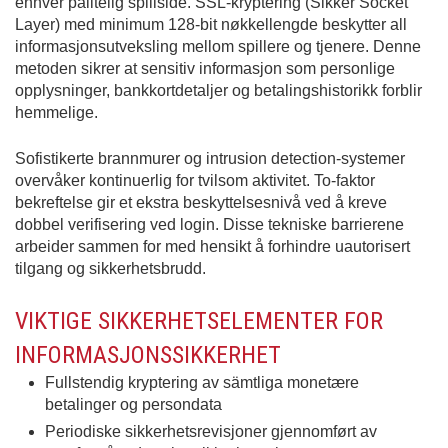
enhver pålitelig spillside. SSL-kryptering (Sikker Socket
Layer) med minimum 128-bit nøkkellengde beskytter all
informasjonsutveksling mellom spillere og tjenere. Denne
metoden sikrer at sensitiv informasjon som personlige
opplysninger, bankkortdetaljer og betalingshistorikk forblir
hemmelige.
Sofistikerte brannmurer og intrusion detection-systemer
overvåker kontinuerlig for tvilsom aktivitet. To-faktor
bekreftelse gir et ekstra beskyttelsesnivå ved å kreve
dobbel verifisering ved login. Disse tekniske barrierene
arbeider sammen for med hensikt å forhindre uautorisert
tilgang og sikkerhetsbrudd.
VIKTIGE SIKKERHETSELEMENTER FOR
INFORMASJONSSIKKERHET
Fullstendig kryptering av sämtliga monetære
betalinger og persondata
Periodiske sikkerhetsrevisjoner gjennomført av