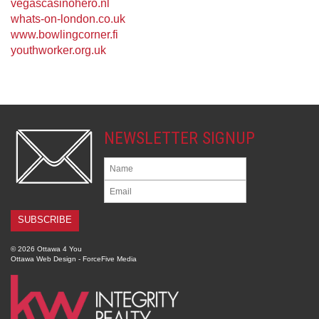
vegascasinohero.nl
whats-on-london.co.uk
www.bowlingcorner.fi
youthworker.org.uk
NEWSLETTER SIGNUP
© 2026 Ottawa 4 You
Ottawa Web Design
-
ForceFive Media