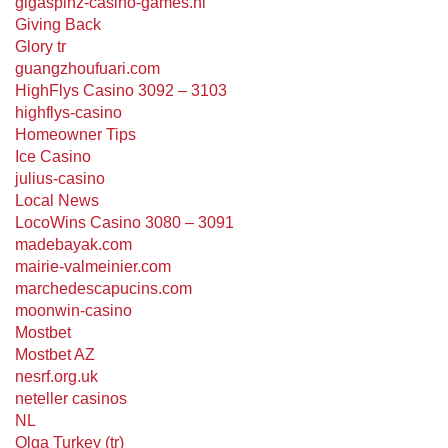
gigaspinz-casino-games.nl
Giving Back
Glory tr
guangzhoufuari.com
HighFlys Casino 3092 – 3103
highflys-casino
Homeowner Tips
Ice Casino
julius-casino
Local News
LocoWins Casino 3080 – 3091
madebayak.com
mairie-valmeinier.com
marchedescapucins.com
moonwin-casino
Mostbet
Mostbet AZ
nesrf.org.uk
neteller casinos
NL
Olga Turkey (tr)