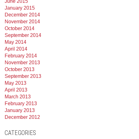
June 2015
January 2015
December 2014
November 2014
October 2014
September 2014
May 2014
April 2014
February 2014
November 2013
October 2013
September 2013
May 2013
April 2013
March 2013
February 2013
January 2013
December 2012
CATEGORIES