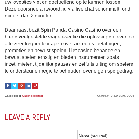
uw kwesties vlot en doeltreffend op te kunnen lossen.
Deze doorsnee antwoordtijd via live chat schommelt rond
minder dan 2 minuten.
Daarnaast bezit Spin Panda Casino Casino over een
brede veelgestelde vragen-sectie die oplossingen levert op
alle zeer frequente vragen over accounts, betalingen,
promoties en bewust spelen. Het casino behandelen
bewust spelen ernstig en bieden instrumenten zoals
inzetlimieten, tijdelijke pauzes en zelfuitsluiting om spelers
te ondersteunen regie te behouden over eigen spelgedrag.
Categories:
Uncategorized
Thursday, April 30th, 2026
LEAVE A REPLY
Name (required)