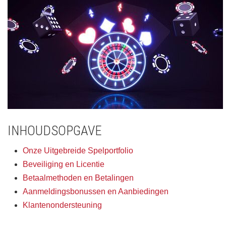
INHOUDSOPGAVE
Onze Uitgebreide Spelportfolio
Beveiliging en Licentie
Betaalmethoden en Betalingen
Aanmeldingsbonussen en Aanbiedingen
Klantenondersteuning