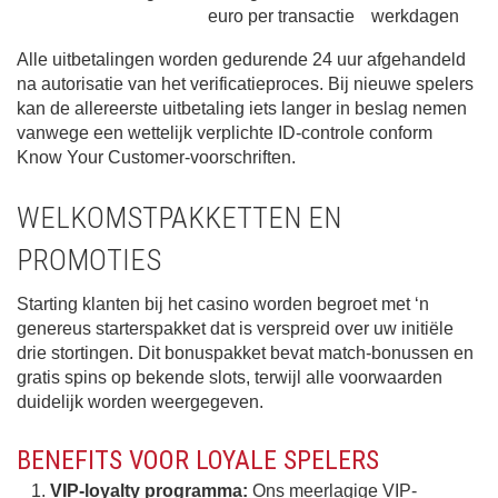
euro per transactie
werkdagen
Alle uitbetalingen worden gedurende 24 uur afgehandeld
na autorisatie van het verificatieproces. Bij nieuwe spelers
kan de allereerste uitbetaling iets langer in beslag nemen
vanwege een wettelijk verplichte ID-controle conform
Know Your Customer-voorschriften.
WELKOMSTPAKKETTEN EN
PROMOTIES
Starting klanten bij het casino worden begroet met ‘n
genereus starterspakket dat is verspreid over uw initiële
drie stortingen. Dit bonuspakket bevat match-bonussen en
gratis spins op bekende slots, terwijl alle voorwaarden
duidelijk worden weergegeven.
BENEFITS VOOR LOYALE SPELERS
VIP-loyalty programma:
Ons meerlagige VIP-