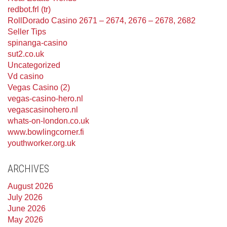
redbot.frl (tr)
RollDorado Casino 2671 – 2674, 2676 – 2678, 2682
Seller Tips
spinanga-casino
sut2.co.uk
Uncategorized
Vd casino
Vegas Casino (2)
vegas-casino-hero.nl
vegascasinohero.nl
whats-on-london.co.uk
www.bowlingcorner.fi
youthworker.org.uk
ARCHIVES
August 2026
July 2026
June 2026
May 2026