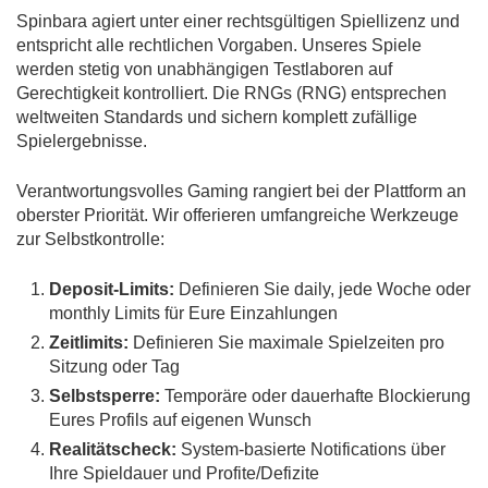
Spinbara agiert unter einer rechtsgültigen Spiellizenz und
entspricht alle rechtlichen Vorgaben. Unseres Spiele
werden stetig von unabhängigen Testlaboren auf
Gerechtigkeit kontrolliert. Die RNGs (RNG) entsprechen
weltweiten Standards und sichern komplett zufällige
Spielergebnisse.
Verantwortungsvolles Gaming rangiert bei der Plattform an
oberster Priorität. Wir offerieren umfangreiche Werkzeuge
zur Selbstkontrolle:
Deposit-Limits:
Definieren Sie daily, jede Woche oder
monthly Limits für Eure Einzahlungen
Zeitlimits:
Definieren Sie maximale Spielzeiten pro
Sitzung oder Tag
Selbstsperre:
Temporäre oder dauerhafte Blockierung
Eures Profils auf eigenen Wunsch
Realitätscheck:
System-basierte Notifications über
Ihre Spieldauer und Profite/Defizite