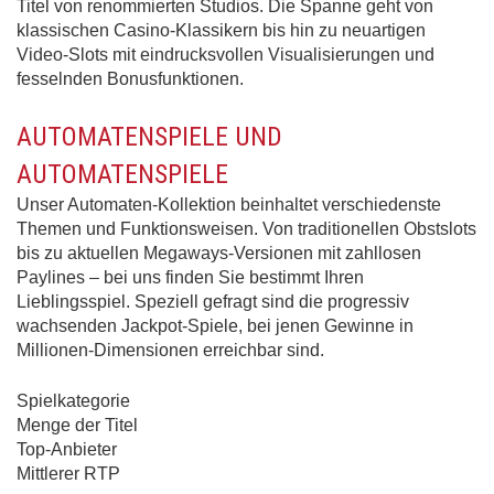
Titel von renommierten Studios. Die Spanne geht von
klassischen Casino-Klassikern bis hin zu neuartigen
Video-Slots mit eindrucksvollen Visualisierungen und
fesselnden Bonusfunktionen.
AUTOMATENSPIELE UND
AUTOMATENSPIELE
Unser Automaten-Kollektion beinhaltet verschiedenste
Themen und Funktionsweisen. Von traditionellen Obstslots
bis zu aktuellen Megaways-Versionen mit zahllosen
Paylines – bei uns finden Sie bestimmt Ihren
Lieblingsspiel. Speziell gefragt sind die progressiv
wachsenden Jackpot-Spiele, bei jenen Gewinne in
Millionen-Dimensionen erreichbar sind.
Spielkategorie
Menge der Titel
Top-Anbieter
Mittlerer RTP