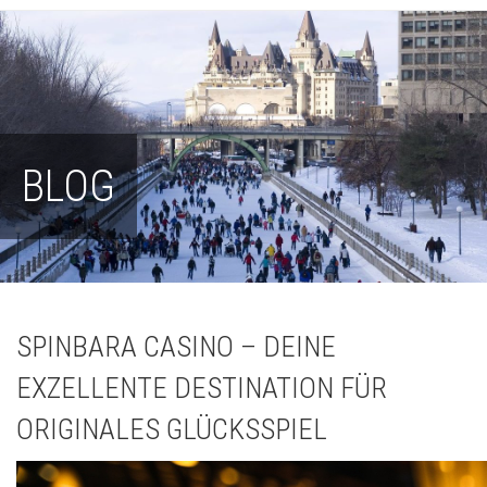
BLOG
SPINBARA CASINO – DEINE
EXZELLENTE DESTINATION FÜR
ORIGINALES GLÜCKSSPIEL