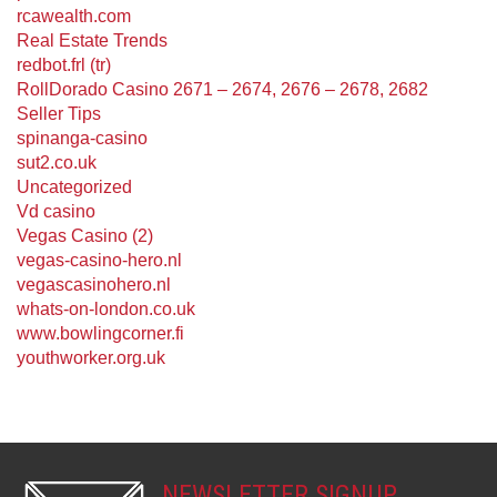
rcawealth.com
Real Estate Trends
redbot.frl (tr)
RollDorado Casino 2671 – 2674, 2676 – 2678, 2682
Seller Tips
spinanga-casino
sut2.co.uk
Uncategorized
Vd casino
Vegas Casino (2)
vegas-casino-hero.nl
vegascasinohero.nl
whats-on-london.co.uk
www.bowlingcorner.fi
youthworker.org.uk
NEWSLETTER SIGNUP