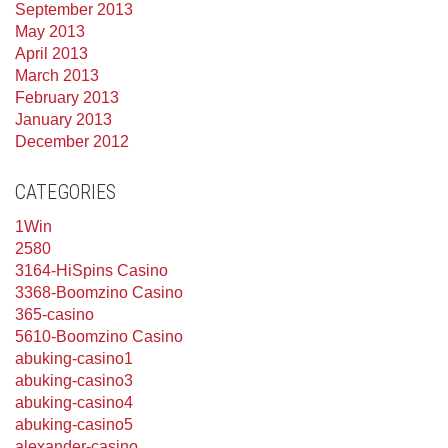
September 2013
May 2013
April 2013
March 2013
February 2013
January 2013
December 2012
CATEGORIES
1Win
2580
3164-HiSpins Casino
3368-Boomzino Casino
365-casino
5610-Boomzino Casino
abuking-casino1
abuking-casino3
abuking-casino4
abuking-casino5
alexander-casino