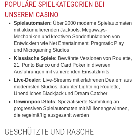
POPULÄRE SPIELKATEGORIEN BEI
UNSEREM CASINO
Spielautomaten:
Über 2000 moderne Spielautomaten
mit akkumulierenden Jackpots, Megaways-
Mechaniken und kreativen Sonderfunktionen von
Entwicklern wie Net Entertainment, Pragmatic Play
und Microgaming Studios
Klassische Spiele:
Bewährte Versionen von Roulette,
21, Punto Banco und Card Poker in diversen
Ausführungen mit variierenden Einsatzlimits
Live-Dealer:
Live-Streams mit erfahrenen Dealern aus
modernsten Studios, darunter Lightning Roulette,
Unendliches Blackjack und Dream Catcher
Gewinnpool-Slots:
Spezialisierte Sammlung an
progressiven Spielautomaten mit Millionengewinnen,
die regelmäßig ausgezahlt werden
GESCHÜTZTE UND RASCHE