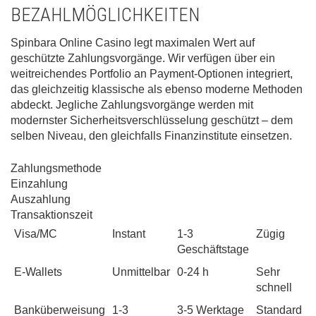
BEZAHLMÖGLICHKEITEN
Spinbara Online Casino legt maximalen Wert auf
geschützte Zahlungsvorgänge. Wir verfügen über ein
weitreichendes Portfolio an Payment-Optionen integriert,
das gleichzeitig klassische als ebenso moderne Methoden
abdeckt. Jegliche Zahlungsvorgänge werden mit
modernster Sicherheitsverschlüsselung geschützt – dem
selben Niveau, den gleichfalls Finanzinstitute einsetzen.
Zahlungsmethode
Einzahlung
Auszahlung
Transaktionszeit
Visa/MC
Instant
1-3
Zügig
Geschäftstage
E-Wallets
Unmittelbar
0-24 h
Sehr
schnell
Banküberweisung
1-3
3-5 Werktage
Standard