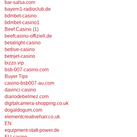
bar-salsa.com
bayern1-radioclub.de
bdmbet-casino
bdmbet-casino1
Beef Casino (1)
beefcasino-offiziell.de
betalright-casino
betlive-casino
betnjet-casino
bizzo.vip
bsb-007-casino.com
Buyer Tips
casino-bsb007-au.com
davinci-casino
diariodebelmez.com
digitalcamera-shopping.co.uk
dogaldogum.com
elementcreativehair.co.uk
EN
equipment-statt-power.de
EU casino