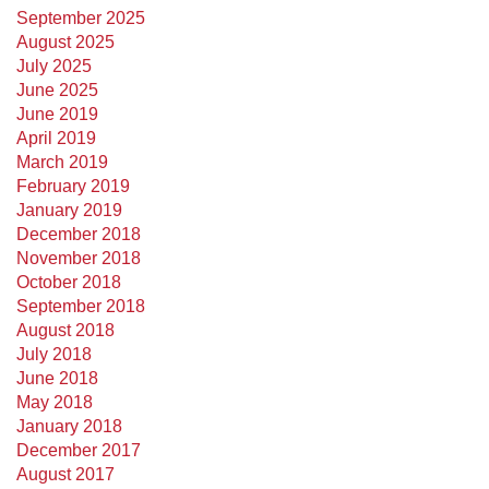
September 2025
August 2025
July 2025
June 2025
June 2019
April 2019
March 2019
February 2019
January 2019
December 2018
November 2018
October 2018
September 2018
August 2018
July 2018
June 2018
May 2018
January 2018
December 2017
August 2017