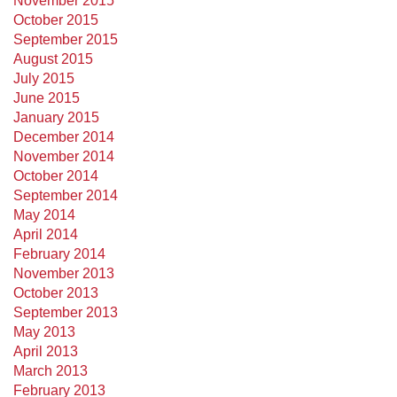
November 2015
October 2015
September 2015
August 2015
July 2015
June 2015
January 2015
December 2014
November 2014
October 2014
September 2014
May 2014
April 2014
February 2014
November 2013
October 2013
September 2013
May 2013
April 2013
March 2013
February 2013