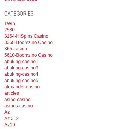
CATEGORIES
1Win
2580
3164-HiSpins Casino
3368-Boomzino Casino
365-casino
5610-Boomzino Casino
abuking-casino1
abuking-casino3
abuking-casino4
abuking-casino5
alexander-casino
articles
asino-casino1
asinos-casino
Az
Az 312
Az19