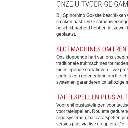
ONZE UITVOERIGE GA
Bij Spinorhino Goksite beschikken 
smaken past. Onze samenwerkinge
beschikbaarheid hebben tot zowel t
geplaatst.
SLOTMACHINES OMTRENT
Ons kloppende hart van ons speelhu
traditionele fruitmachines tot mode
meeslepende narratieven – we pres
spelers een gelegenheid om life-c
systemen garanderen tot tallozige 
TAFELSPELLEN PLUS AUT
Voor enthousiastelingen voor tact
voor tafelspellen. Roulette geduren
regelsystemen, baccaratspellen plu
versies plus via live croupiers. De 