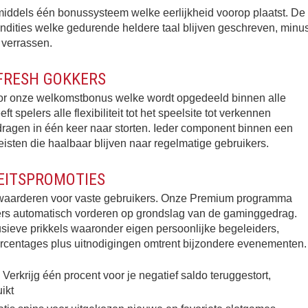
 middels één bonussysteem welke eerlijkheid voorop plaatst. De
ondities welke gedurende heldere taal blijven geschreven, minu
 verrassen.
FRESH GOKKERS
or onze welkomstbonus welke wordt opgedeeld binnen alle
 spelers alle flexibiliteit tot het speelsite tot verkennen
edragen in één keer naar storten. Ieder component binnen een
reisten die haalbaar blijven naar regelmatige gebruikers.
EITSPROMOTIES
waarderen voor vaste gebruikers. Onze Premium programma
ers automatisch vorderen op grondslag van de gaminggedrag.
ieve prikkels waaronder eigen persoonlijke begeleiders,
centages plus uitnodigingen omtrent bijzondere evenementen.
Verkrijg één procent voor je negatief saldo teruggestort,
ikt