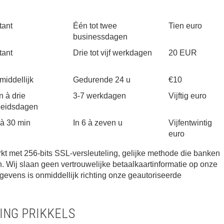
tant
Één tot twee
Tien euro
businessdagen
tant
Drie tot vijf werkdagen
20 EUR
middellijk
Gedurende 24 u
€10
 à drie
3-7 werkdagen
Vijftig euro
beidsdagen
 à 30 min
In 6 à zeven u
Vijfentwintig
euro
kt met 256-bits SSL-versleuteling, gelijke methode die banken
. Wij slaan geen vertrouwelijke betaalkaartinformatie op onze
egevens is onmiddellijk richting onze geautoriseerde
ING PRIKKELS