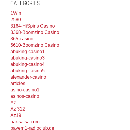
CATEGORIES
1Win
2580
3164-HiSpins Casino
3368-Boomzino Casino
365-casino
5610-Boomzino Casino
abuking-casino1
abuking-casino3
abuking-casino4
abuking-casino5
alexander-casino
articles
asino-casino1
asinos-casino
Az
Az 312
Az19
bar-salsa.com
bayern1-radioclub.de