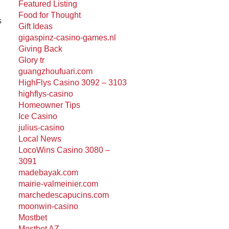
Featured Listing
Food for Thought
s
Gift Ideas
gigaspinz-casino-games.nl
Giving Back
Glory tr
guangzhoufuari.com
HighFlys Casino 3092 – 3103
highflys-casino
Homeowner Tips
Ice Casino
julius-casino
Local News
LocoWins Casino 3080 –
3091
madebayak.com
mairie-valmeinier.com
marchedescapucins.com
moonwin-casino
Mostbet
Mostbet AZ