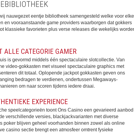
MEBIBLIOTHEEK
wij nauwgezet eentje bibliotheek samengesteld welke voor elke
n en vooraanstaande game providers waarborgen dat gokkers
ot klassieke favorieten plus verse releases die wekelijks worde
 ALLE CATEGORIE GAMER
is is gevormd middels één spectaculaire slotcollectie. Van
rne video-gokkasten met visueel spectaculaire graphics met
enteren dit totaal. Oplopende jackpot gokkasten geven ons
hanging bedragen te verdienen, ondertussen Megaways-
manieren om naar scoren tijdens iedere draai.
HENTIEKE EXPERIENCE
ische speelcategorieën toont Ons Casino een gevarieerd aanbod
de verschillende versies, blackjackvarianten met diverse
s poker blijven geheel voorhanden binnen zowel als online
live casino sectie brengt een atmosfeer omtrent fysieke