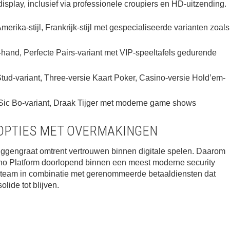
display, inclusief via professionele croupiers en HD-uitzending.
Amerika-stijl, Frankrijk-stijl met gespecialiseerde varianten zoals
-hand, Perfecte Pairs-variant met VIP-speeltafels gedurende
tud-variant, Three-versie Kaart Poker, Casino-versie Hold’em-
Sic Bo-variant, Draak Tijger met moderne game shows
OPTIES MET OVERMAKINGEN
uggengraat omtrent vertrouwen binnen digitale spelen. Daarom
no Platform doorlopend binnen een meest moderne security
team in combinatie met gerenommeerde betaaldiensten dat
ide tot blijven.