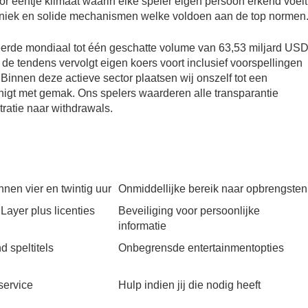
r eentje klimaat waarin elke speler eigen persoon erkend voelt
hniek en solide mechanismen welke voldoen aan de top normen
erde mondiaal tot één geschatte volume van 63,53 miljard US
de tendens vervolgt eigen koers voort inclusief voorspellingen
 Binnen deze actieve sector plaatsen wij onszelf tot een
enigt met gemak. Ons spelers waarderen alle transparantie
ratie naar withdrawals.
nnen vier en twintig uur
Onmiddellijke bereik naar opbrengsten
Layer plus licenties
Beveiliging voor persoonlijke
informatie
 speltitels
Onbegrensde entertainmentopties
service
Hulp indien jij die nodig heeft