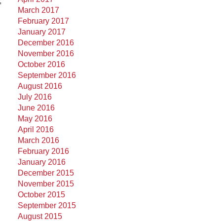
,
March 2017
.
February 2017
January 2017
D
December 2016
November 2016
October 2016
September 2016
August 2016
July 2016
June 2016
May 2016
April 2016
March 2016
February 2016
January 2016
December 2015
November 2015
October 2015
September 2015
August 2015