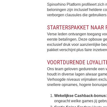
Spinorhino Platform profileert zich
beloningen zijn inclusief heldere c
verborgen clausules die gebruikers
STARTERSPAKKET NAAR 
Verse leden ontvangen toegang vo
eerste betalingen. Deze opbouw geeft
exclusief druk voor aanzienlijke b
pakket verschijnt plus faire inzetve
VOORTDURENDE LOYALIT
Ons team geloven gedurende een 
houdt in diverse lagen alwaar gam
Verhoogde niveaus vrijmaken exclus
snellere opnames, hogere bonusper
Wekelijkse Cashback-bonus:
ongeacht welke games jij gebru