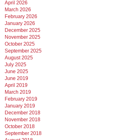
April 2026
March 2026
February 2026
January 2026
December 2025
November 2025
October 2025
September 2025
August 2025
July 2025
June 2025
June 2019
April 2019
March 2019
February 2019
January 2019
December 2018
November 2018
October 2018
September 2018