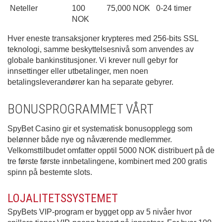
Neteller
100
75,000 NOK
0-24 timer
NOK
Hver eneste transaksjoner krypteres med 256-bits SSL
teknologi, samme beskyttelsesnivå som anvendes av
globale bankinstitusjoner. Vi krever null gebyr for
innsettinger eller utbetalinger, men noen
betalingsleverandører kan ha separate gebyrer.
BONUSPROGRAMMET VÅRT
SpyBet Casino gir et systematisk bonusopplegg som
belønner både nye og nåværende medlemmer.
Velkomsttilbudet omfatter opptil 5000 NOK distribuert på de
tre første første innbetalingene, kombinert med 200 gratis
spinn på bestemte slots.
LOJALITETSSYSTEMET
SpyBets VIP-program er bygget opp av 5 nivåer hvor