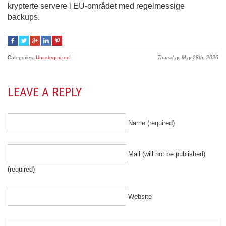
krypterte servere i EU-området med regelmessige
backups.
Categories:
Uncategorized
Thursday, May 28th, 2026
LEAVE A REPLY
Name (required)
Mail (will not be published)
(required)
Website