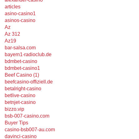
articles
asino-casino1
asinos-casino
Az
Az 312
Az19
bar-salsa.com
bayern1-radioclub.de
bdmbet-casino
bdmbet-casino1
Beef Casino (1)
beefcasino-offiziell.de
betalright-casino
betlive-casino
betnjet-casino
bizzo.vip
bsb-007-casino.com
Buyer Tips
casino-bsb007-au.com
davinci-casino