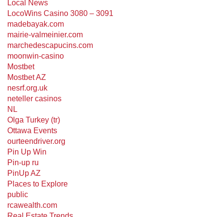
Local News
LocoWins Casino 3080 – 3091
madebayak.com
mairie-valmeinier.com
marchedescapucins.com
moonwin-casino
Mostbet
Mostbet AZ
nesrf.org.uk
neteller casinos
NL
Olga Turkey (tr)
Ottawa Events
ourteendriver.org
Pin Up Win
Pin-up ru
PinUp AZ
Places to Explore
public
rcawealth.com
Real Estate Trends