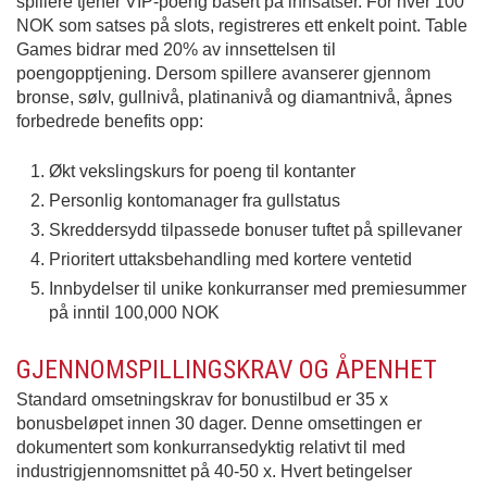
spillere tjener VIP-poeng basert på innsatser. For hver 100
NOK som satses på slots, registreres ett enkelt point. Table
Games bidrar med 20% av innsettelsen til
poengopptjening. Dersom spillere avanserer gjennom
bronse, sølv, gullnivå, platinanivå og diamantnivå, åpnes
forbedrede benefits opp:
Økt vekslingskurs for poeng til kontanter
Personlig kontomanager fra gullstatus
Skreddersydd tilpassede bonuser tuftet på spillevaner
Prioritert uttaksbehandling med kortere ventetid
Innbydelser til unike konkurranser med premiesummer
på inntil 100,000 NOK
GJENNOMSPILLINGSKRAV OG ÅPENHET
Standard omsetningskrav for bonustilbud er 35 x
bonusbeløpet innen 30 dager. Denne omsettingen er
dokumentert som konkurransedyktig relativt til med
industrigjennomsnittet på 40-50 x. Hvert betingelser