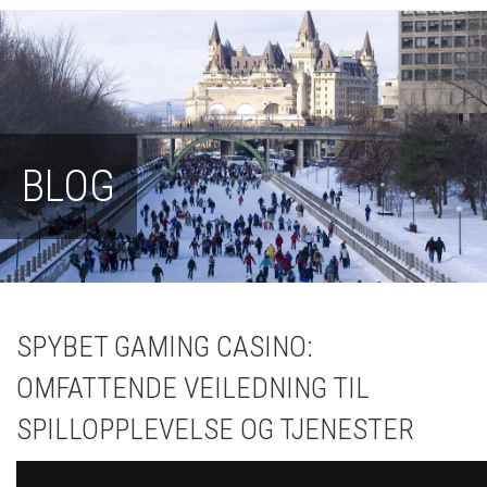
BLOG
SPYBET GAMING CASINO:
OMFATTENDE VEILEDNING TIL
SPILLOPPLEVELSE OG TJENESTER