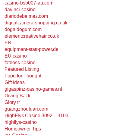
casino-bsb007-au.com
davinci-casino
diariodebelmez.com
digitalcamera-shopping.co.uk
dogaldogum.com
elementcreativehair.co.uk
EN
equipment-statt-power.de
EU casino
fatboss-casino
Featured Listing
Food for Thought
Gift Ideas
gigaspinz-casino-games.nl
Giving Back
Glory tr
guangzhoufuari.com
HighFlys Casino 3092 – 3103
highflys-casino
Homeowner Tips