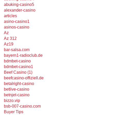
abuking-casino5
alexander-casino
articles
asino-casino1
asinos-casino
Az
Az 312
Az19
bar-salsa.com
bayern1-radioclub.de
bdmbet-casino
bdmbet-casino1
Beef Casino (1)
beefcasino-offiziell.de
betalright-casino
betlive-casino
betnjet-casino
bizzo.vip
bsb-007-casino.com
Buyer Tips