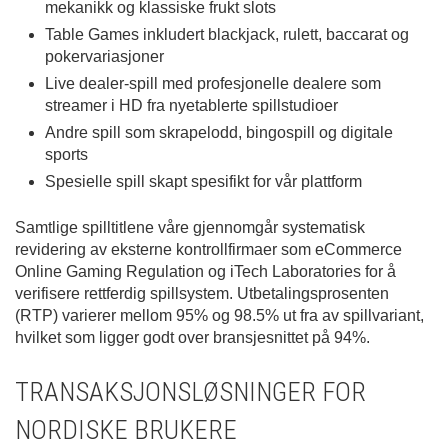
mekanikk og klassiske frukt slots
Table Games inkludert blackjack, rulett, baccarat og
pokervariasjoner
Live dealer-spill med profesjonelle dealere som
streamer i HD fra nyetablerte spillstudioer
Andre spill som skrapelodd, bingospill og digitale
sports
Spesielle spill skapt spesifikt for vår plattform
Samtlige spilltitlene våre gjennomgår systematisk
revidering av eksterne kontrollfirmaer som eCommerce
Online Gaming Regulation og iTech Laboratories for å
verifisere rettferdig spillsystem. Utbetalingsprosenten
(RTP) varierer mellom 95% og 98.5% ut fra av spillvariant,
hvilket som ligger godt over bransjesnittet på 94%.
TRANSAKSJONSLØSNINGER FOR
NORDISKE BRUKERE