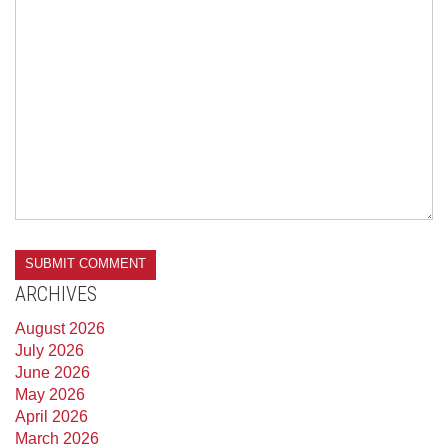
ARCHIVES
August 2026
July 2026
June 2026
May 2026
April 2026
March 2026