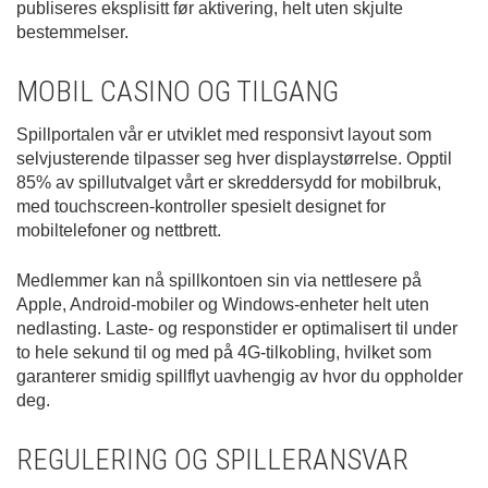
publiseres eksplisitt før aktivering, helt uten skjulte
bestemmelser.
MOBIL CASINO OG TILGANG
Spillportalen vår er utviklet med responsivt layout som
selvjusterende tilpasser seg hver displaystørrelse. Opptil
85% av spillutvalget vårt er skreddersydd for mobilbruk,
med touchscreen-kontroller spesielt designet for
mobiltelefoner og nettbrett.
Medlemmer kan nå spillkontoen sin via nettlesere på
Apple, Android-mobiler og Windows-enheter helt uten
nedlasting. Laste- og responstider er optimalisert til under
to hele sekund til og med på 4G-tilkobling, hvilket som
garanterer smidig spillflyt uavhengig av hvor du oppholder
deg.
REGULERING OG SPILLERANSVAR