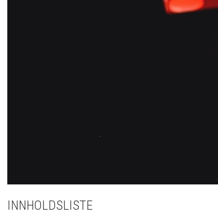
INNHOLDSLISTE