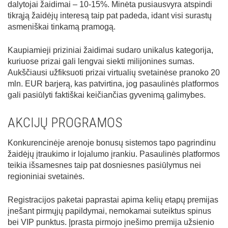
dalytojai žaidimai – 10-15%. Minėta pusiausvyra atspindi
tikrąją žaidėjų interesą taip pat padeda, idant visi surastų
asmeniškai tinkamą pramogą.
Kaupiamieji priziniai žaidimai sudaro unikalus kategorija,
kuriuose prizai gali lengvai siekti milijonines sumas.
Aukščiausi užfiksuoti prizai virtualių svetainėse pranoko 20
mln. EUR barjerą, kas patvirtina, jog pasaulinės platformos
gali pasiūlyti faktiškai keičiančias gyvenimą galimybes.
AKCIJŲ PROGRAMOS
Konkurencinėje arenoje bonusų sistemos tapo pagrindinu
žaidėjų įtraukimo ir lojalumo įrankiu. Pasaulinės platformos
teikia išsamesnes taip pat dosniesnes pasiūlymus nei
regioniniai svetainės.
Registracijos paketai paprastai apima kelių etapų premijas
įnešant pirmųjų papildymai, nemokamai suteiktus spinus
bei VIP punktus. Įprasta pirmojo įnešimo premija užsienio