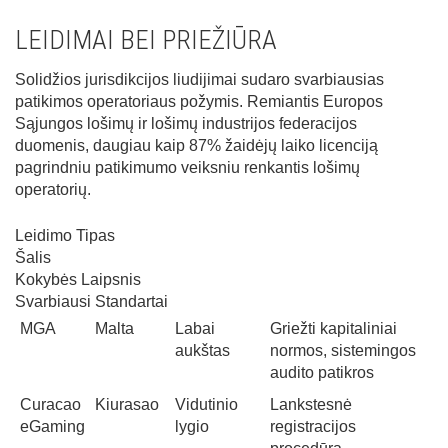
LEIDIMAI BEI PRIEŽIŪRA
Solidžios jurisdikcijos liudijimai sudaro svarbiausias
patikimos operatoriaus požymis. Remiantis Europos
Sąjungos lošimų ir lošimų industrijos federacijos
duomenis, daugiau kaip 87% žaidėjų laiko licenciją
pagrindniu patikimumo veiksniu renkantis lošimų
operatorių.
Leidimo Tipas
Šalis
Kokybės Laipsnis
Svarbiausi Standartai
MGA
Malta
Labai
Griežti kapitaliniai
aukštas
normos, sistemingos
audito patikros
Curacao
Kiurasao
Vidutinio
Lankstesnė
eGaming
lygio
registracijos