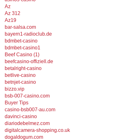
Az
Az 312
Az19
bar-salsa.com
bayern1-radioclub.de
bdmbet-casino
bdmbet-casino1
Beef Casino (1)
beefcasino-offiziell.de
betalright-casino
betlive-casino
betnjet-casino
bizzo.vip
bsb-007-casino.com
Buyer Tips
casino-bsb007-au.com
davinci-casino
diariodebelmez.com
digitalcamera-shopping.co.uk
dogaldogum.com