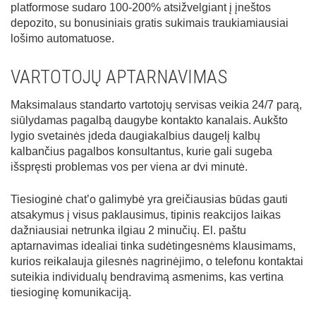
platformose sudaro 100-200% atsižvelgiant į įneštos
depozito, su bonusiniais gratis sukimais traukiamiausiai
lošimo automatuose.
VARTOTOJŲ APTARNAVIMAS
Maksimalaus standarto vartotojų servisas veikia 24/7 parą,
siūlydamas pagalbą daugybe kontakto kanalais. Aukšto
lygio svetainės įdeda daugiakalbius daugelį kalbų
kalbančius pagalbos konsultantus, kurie gali sugeba
išspręsti problemas vos per viena ar dvi minutė.
Tiesioginė chat’o galimybė yra greičiausias būdas gauti
atsakymus į visus paklausimus, tipinis reakcijos laikas
dažniausiai netrunka ilgiau 2 minučių. El. paštu
aptarnavimas idealiai tinka sudėtingesnėms klausimams,
kurios reikalauja gilesnės nagrinėjimo, o telefonu kontaktai
suteikia individualų bendravimą asmenims, kas vertina
tiesioginę komunikaciją.