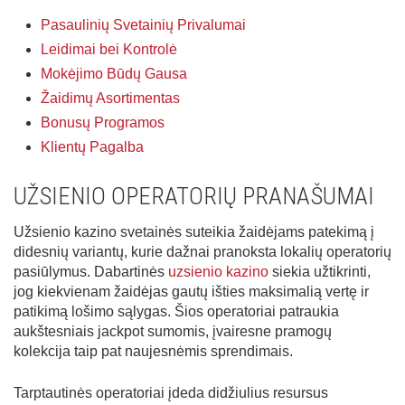
Pasaulinių Svetainių Privalumai
Leidimai bei Kontrolė
Mokėjimo Būdų Gausa
Žaidimų Asortimentas
Bonusų Programos
Klientų Pagalba
UŽSIENIO OPERATORIŲ PRANAŠUMAI
Užsienio kazino svetainės suteikia žaidėjams patekimą į
didesnių variantų, kurie dažnai pranoksta lokalių operatorių
pasiūlymus. Dabartinės
uzsienio kazino
siekia užtikrinti,
jog kiekvienam žaidėjas gautų išties maksimalią vertę ir
patikimą lošimo sąlygas. Šios operatoriai patraukia
aukštesniais jackpot sumomis, įvairesne pramogų
kolekcija taip pat naujesnėmis sprendimais.
Tarptautinės operatoriai įdeda didžiulius resursus