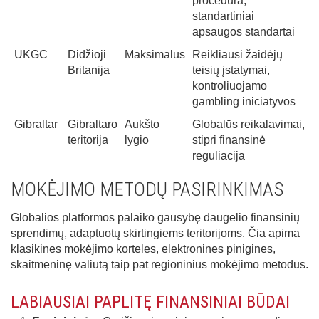
procedūra,
standartiniai
apsaugos standartai
UKGC
Didžioji
Maksimalus
Reikliausi žaidėjų
Britanija
teisių įstatymai,
kontroliuojamo
gambling iniciatyvos
Gibraltar
Gibraltaro
Aukšto
Globalūs reikalavimai,
teritorija
lygio
stipri finansinė
reguliacija
MOKĖJIMO METODŲ PASIRINKIMAS
Globalios platformos palaiko gausybę daugelio finansinių
sprendimų, adaptuotų skirtingiems teritorijoms. Čia apima
klasikines mokėjimo korteles, elektronines pinigines,
skaitmeninę valiutą taip pat regioninius mokėjimo metodus.
LABIAUSIAI PAPLITĘ FINANSINIAI BŪDAI