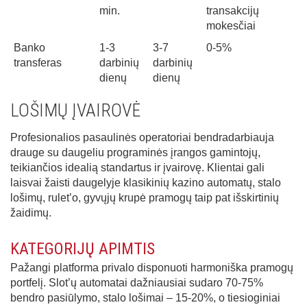
min.
transakcijų
mokesčiai
Banko
1-3
3-7
0-5%
transferas
darbinių
darbinių
dienų
dienų
LOŠIMŲ ĮVAIROVĖ
Profesionalios pasaulinės operatoriai bendradarbiauja
drauge su daugeliu programinės įrangos gamintojų,
teikiančios idealią standartus ir įvairovę. Klientai gali
laisvai žaisti daugelyje klasikinių kazino automatų, stalo
lošimų, rulet’o, gyvųjų krupė pramogų taip pat išskirtinių
žaidimų.
KATEGORIJŲ APIMTIS
Pažangi platforma privalo disponuoti harmoniška pramogų
portfelį. Slot’ų automatai dažniausiai sudaro 70-75%
bendro pasiūlymo, stalo lošimai – 15-20%, o tiesioginiai