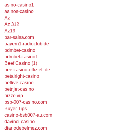
asino-casino1
asinos-casino
Az
Az 312
Az19
bar-salsa.com
bayern1-radioclub.de
bdmbet-casino
bdmbet-casino1
Beef Casino (1)
beefcasino-offiziell.de
betalright-casino
betlive-casino
betnjet-casino
bizzo.vip
bsb-007-casino.com
Buyer Tips
casino-bsb007-au.com
davinci-casino
diariodebelmez.com