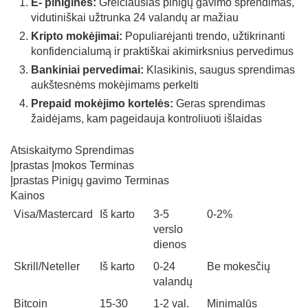
E- piniginės:
Greičiausias pinigų gavimo sprendimas,
vidutiniškai užtrunka 24 valandų ar mažiau
Kripto mokėjimai:
Populiarėjanti trendo, užtikrinanti
konfidencialumą ir praktiškai akimirksnius pervedimus
Bankiniai pervedimai:
Klasikinis, saugus sprendimas
aukštesnėms mokėjimams perkelti
Prepaid mokėjimo kortelės:
Geras sprendimas
žaidėjams, kam pageidauja kontroliuoti išlaidas
Atsiskaitymo Sprendimas
Įprastas Įmokos Terminas
Įprastas Pinigų gavimo Terminas
Kainos
Visa/Mastercard
Iš karto
3-5
0-2%
verslo
dienos
Skrill/Neteller
Iš karto
0-24
Be mokesčių
valandų
Bitcoin
15-30
1-2 val.
Minimalūs