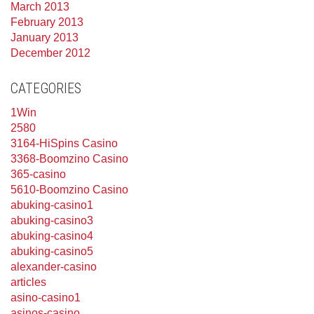
March 2013
February 2013
January 2013
December 2012
CATEGORIES
1Win
2580
3164-HiSpins Casino
3368-Boomzino Casino
365-casino
5610-Boomzino Casino
abuking-casino1
abuking-casino3
abuking-casino4
abuking-casino5
alexander-casino
articles
asino-casino1
asinos-casino