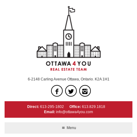
6-2148 Carling Avenue Ottawa, Ontario. K2A 1H1
Direct:
613-295-1802
Office:
613.829.1818
Email:
info@ottawa4you.com
Menu