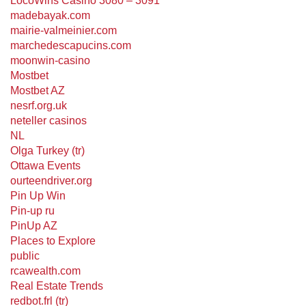
LocoWins Casino 3080 – 3091
madebayak.com
mairie-valmeinier.com
marchedescapucins.com
moonwin-casino
Mostbet
Mostbet AZ
nesrf.org.uk
neteller casinos
NL
Olga Turkey (tr)
Ottawa Events
ourteendriver.org
Pin Up Win
Pin-up ru
PinUp AZ
Places to Explore
public
rcawealth.com
Real Estate Trends
redbot.frl (tr)