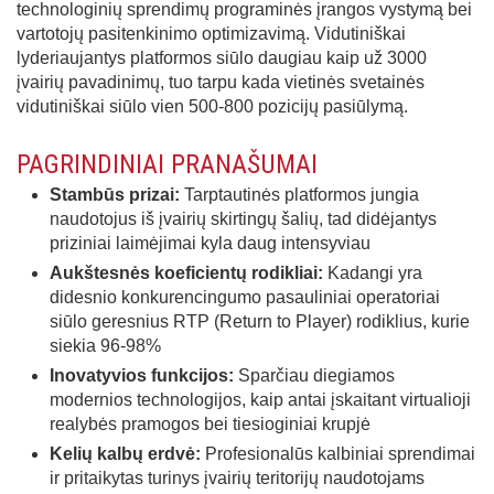
technologinių sprendimų programinės įrangos vystymą bei
vartotojų pasitenkinimo optimizavimą. Vidutiniškai
lyderiaujantys platformos siūlo daugiau kaip už 3000
įvairių pavadinimų, tuo tarpu kada vietinės svetainės
vidutiniškai siūlo vien 500-800 pozicijų pasiūlymą.
PAGRINDINIAI PRANAŠUMAI
Stambūs prizai:
Tarptautinės platformos jungia
naudotojus iš įvairių skirtingų šalių, tad didėjantys
priziniai laimėjimai kyla daug intensyviau
Aukštesnės koeficientų rodikliai:
Kadangi yra
didesnio konkurencingumo pasauliniai operatoriai
siūlo geresnius RTP (Return to Player) rodiklius, kurie
siekia 96-98%
Inovatyvios funkcijos:
Sparčiau diegiamos
modernios technologijos, kaip antai įskaitant virtualioji
realybės pramogos bei tiesioginiai krupjė
Kelių kalbų erdvė:
Profesionalūs kalbiniai sprendimai
ir pritaikytas turinys įvairių teritorijų naudotojams