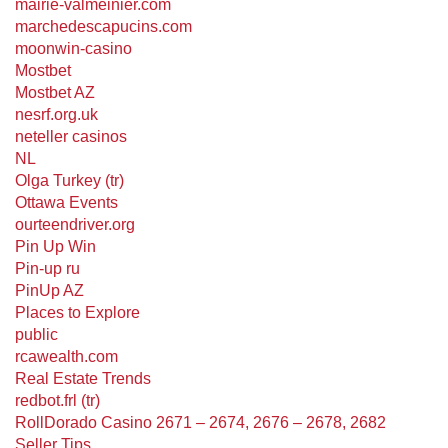
mairie-valmeinier.com
marchedescapucins.com
moonwin-casino
Mostbet
Mostbet AZ
nesrf.org.uk
neteller casinos
NL
Olga Turkey (tr)
Ottawa Events
ourteendriver.org
Pin Up Win
Pin-up ru
PinUp AZ
Places to Explore
public
rcawealth.com
Real Estate Trends
redbot.frl (tr)
RollDorado Casino 2671 – 2674, 2676 – 2678, 2682
Seller Tips