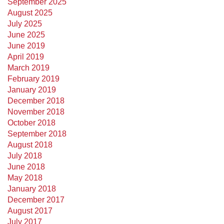
September 2025
August 2025
July 2025
June 2025
June 2019
April 2019
March 2019
February 2019
January 2019
December 2018
November 2018
October 2018
September 2018
August 2018
July 2018
June 2018
May 2018
January 2018
December 2017
August 2017
July 2017