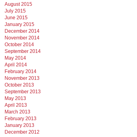
August 2015
July 2015
June 2015
January 2015
December 2014
November 2014
October 2014
September 2014
May 2014
April 2014
February 2014
November 2013
October 2013
September 2013
May 2013
April 2013
March 2013
February 2013
January 2013
December 2012