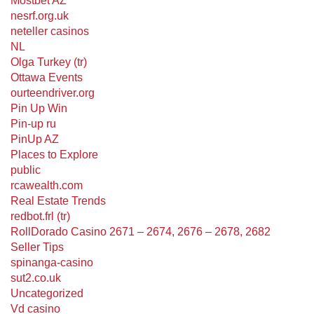
Mostbet AZ
nesrf.org.uk
neteller casinos
NL
Olga Turkey (tr)
Ottawa Events
ourteendriver.org
Pin Up Win
Pin-up ru
PinUp AZ
Places to Explore
public
rcawealth.com
Real Estate Trends
redbot.frl (tr)
RollDorado Casino 2671 – 2674, 2676 – 2678, 2682
Seller Tips
spinanga-casino
sut2.co.uk
Uncategorized
Vd casino