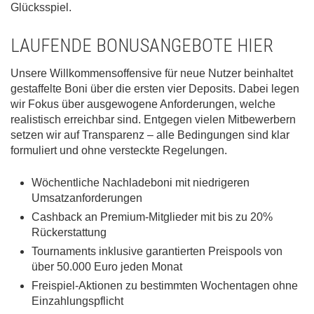
Glücksspiel.
LAUFENDE BONUSANGEBOTE HIER
Unsere Willkommensoffensive für neue Nutzer beinhaltet
gestaffelte Boni über die ersten vier Deposits. Dabei legen
wir Fokus über ausgewogene Anforderungen, welche
realistisch erreichbar sind. Entgegen vielen Mitbewerbern
setzen wir auf Transparenz – alle Bedingungen sind klar
formuliert und ohne versteckte Regelungen.
Wöchentliche Nachladeboni mit niedrigeren
Umsatzanforderungen
Cashback an Premium-Mitglieder mit bis zu 20%
Rückerstattung
Tournaments inklusive garantierten Preispools von
über 50.000 Euro jeden Monat
Freispiel-Aktionen zu bestimmten Wochentagen ohne
Einzahlungspflicht