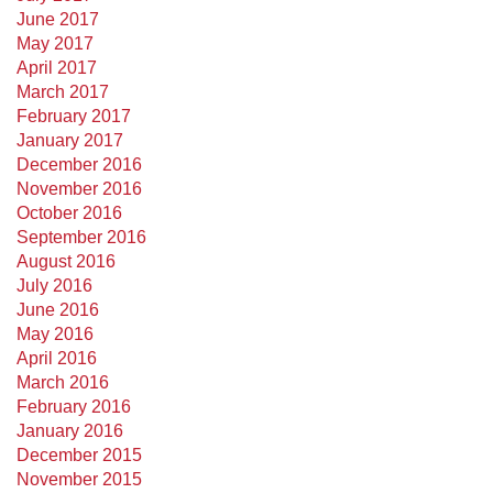
June 2017
May 2017
April 2017
March 2017
February 2017
January 2017
December 2016
November 2016
October 2016
September 2016
August 2016
July 2016
June 2016
May 2016
April 2016
March 2016
February 2016
January 2016
December 2015
November 2015