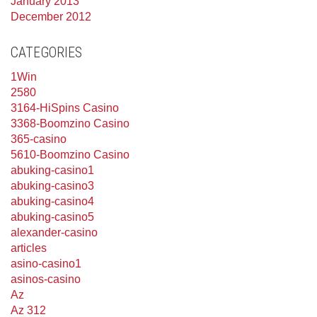
January 2013
December 2012
CATEGORIES
1Win
2580
3164-HiSpins Casino
3368-Boomzino Casino
365-casino
5610-Boomzino Casino
abuking-casino1
abuking-casino3
abuking-casino4
abuking-casino5
alexander-casino
articles
asino-casino1
asinos-casino
Az
Az 312