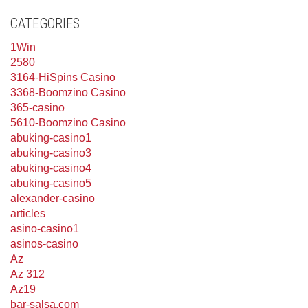
CATEGORIES
1Win
2580
3164-HiSpins Casino
3368-Boomzino Casino
365-casino
5610-Boomzino Casino
abuking-casino1
abuking-casino3
abuking-casino4
abuking-casino5
alexander-casino
articles
asino-casino1
asinos-casino
Az
Az 312
Az19
bar-salsa.com