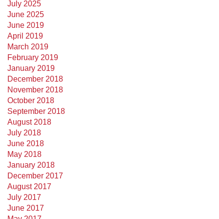
July 2025
June 2025
June 2019
April 2019
March 2019
February 2019
January 2019
December 2018
November 2018
October 2018
September 2018
August 2018
July 2018
June 2018
May 2018
January 2018
December 2017
August 2017
July 2017
June 2017
May 2017