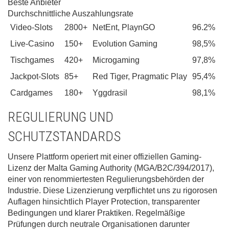
Beste Anbieter
Durchschnittliche Auszahlungsrate
Video-Slots
2800+
NetEnt, PlaynGO
96.2%
Live-Casino
150+
Evolution Gaming
98,5%
Tischgames
420+
Microgaming
97,8%
Jackpot-Slots
85+
Red Tiger, Pragmatic Play
95,4%
Cardgames
180+
Yggdrasil
98,1%
REGULIERUNG UND
SCHUTZSTANDARDS
Unsere Plattform operiert mit einer offiziellen Gaming-
Lizenz der Malta Gaming Authority (MGA/B2C/394/2017),
einer von renommiertesten Regulierungsbehörden der
Industrie. Diese Lizenzierung verpflichtet uns zu rigorosen
Auflagen hinsichtlich Player Protection, transparenter
Bedingungen und klarer Praktiken. Regelmäßige
Prüfungen durch neutrale Organisationen darunter