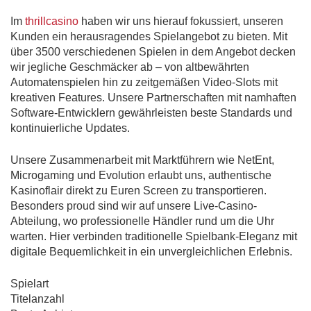
Im
thrillcasino
haben wir uns hierauf fokussiert, unseren
Kunden ein herausragendes Spielangebot zu bieten. Mit
über 3500 verschiedenen Spielen in dem Angebot decken
wir jegliche Geschmäcker ab – von altbewährten
Automatenspielen hin zu zeitgemäßen Video-Slots mit
kreativen Features. Unsere Partnerschaften mit namhaften
Software-Entwicklern gewährleisten beste Standards und
kontinuierliche Updates.
Unsere Zusammenarbeit mit Marktführern wie NetEnt,
Microgaming und Evolution erlaubt uns, authentische
Kasinoflair direkt zu Euren Screen zu transportieren.
Besonders proud sind wir auf unsere Live-Casino-
Abteilung, wo professionelle Händler rund um die Uhr
warten. Hier verbinden traditionelle Spielbank-Eleganz mit
digitale Bequemlichkeit in ein unvergleichlichen Erlebnis.
Spielart
Titelanzahl