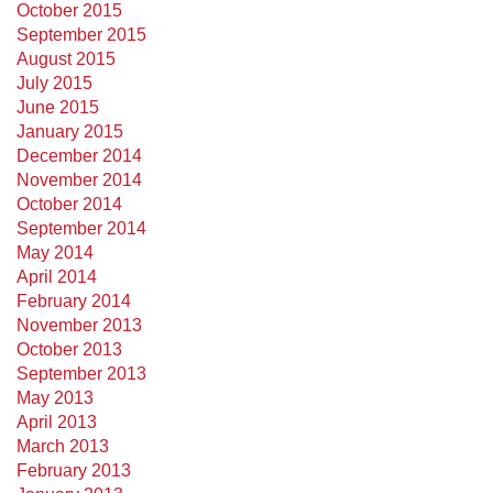
October 2015
September 2015
August 2015
July 2015
June 2015
January 2015
December 2014
November 2014
October 2014
September 2014
May 2014
April 2014
February 2014
November 2013
October 2013
September 2013
May 2013
April 2013
March 2013
February 2013