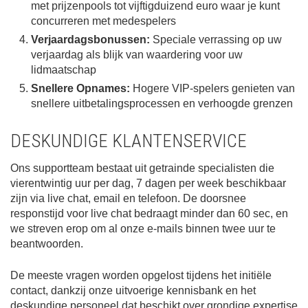
met prijzenpools tot vijftigduizend euro waar je kunt
concurreren met medespelers
Verjaardagsbonussen:
Speciale verrassing op uw
verjaardag als blijk van waardering voor uw
lidmaatschap
Snellere Opnames:
Hogere VIP-spelers genieten van
snellere uitbetalingsprocessen en verhoogde grenzen
DESKUNDIGE KLANTENSERVICE
Ons supportteam bestaat uit getrainde specialisten die
vierentwintig uur per dag, 7 dagen per week beschikbaar
zijn via live chat, email en telefoon. De doorsnee
responstijd voor live chat bedraagt minder dan 60 sec, en
we streven erop om al onze e-mails binnen twee uur te
beantwoorden.
De meeste vragen worden opgelost tijdens het initiële
contact, dankzij onze uitvoerige kennisbank en het
deskundige personeel dat beschikt over grondige expertise