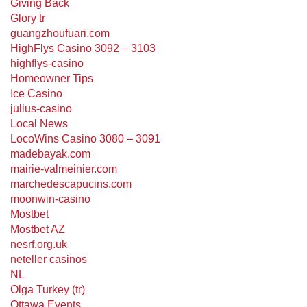
Giving Back
Glory tr
guangzhoufuari.com
HighFlys Casino 3092 – 3103
highflys-casino
Homeowner Tips
Ice Casino
julius-casino
Local News
LocoWins Casino 3080 – 3091
madebayak.com
mairie-valmeinier.com
marchedescapucins.com
moonwin-casino
Mostbet
Mostbet AZ
nesrf.org.uk
neteller casinos
NL
Olga Turkey (tr)
Ottawa Events