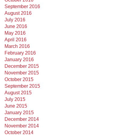
September 2016
August 2016
July 2016
June 2016
May 2016
April 2016
March 2016
February 2016
January 2016
December 2015
November 2015
October 2015
September 2015
August 2015
July 2015
June 2015
January 2015
December 2014
November 2014
October 2014