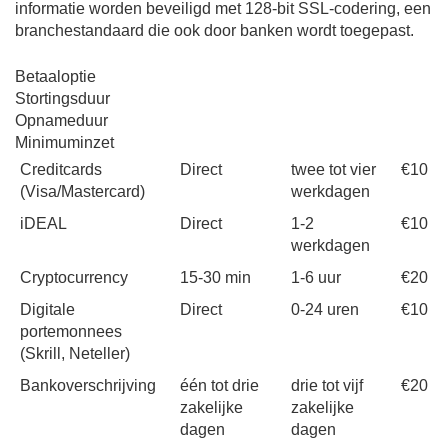
informatie worden beveiligd met 128-bit SSL-codering, een
branchestandaard die ook door banken wordt toegepast.
Betaaloptie
Stortingsduur
Opnameduur
Minimuminzet
Creditcards
Direct
twee tot vier
€10
(Visa/Mastercard)
werkdagen
iDEAL
Direct
1-2
€10
werkdagen
Cryptocurrency
15-30 min
1-6 uur
€20
Digitale
Direct
0-24 uren
€10
portemonnees
(Skrill, Neteller)
Bankoverschrijving
één tot drie
drie tot vijf
€20
zakelijke
zakelijke
dagen
dagen