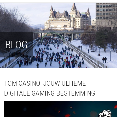
BLOG
TOM CASINO: JOUW ULTIEME
DIGITALE GAMING BESTEMMING