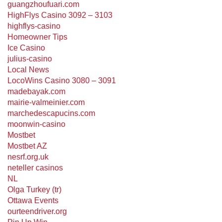
guangzhoufuari.com
HighFlys Casino 3092 – 3103
highflys-casino
Homeowner Tips
Ice Casino
julius-casino
Local News
LocoWins Casino 3080 – 3091
madebayak.com
mairie-valmeinier.com
marchedescapucins.com
moonwin-casino
Mostbet
Mostbet AZ
nesrf.org.uk
neteller casinos
NL
Olga Turkey (tr)
Ottawa Events
ourteendriver.org