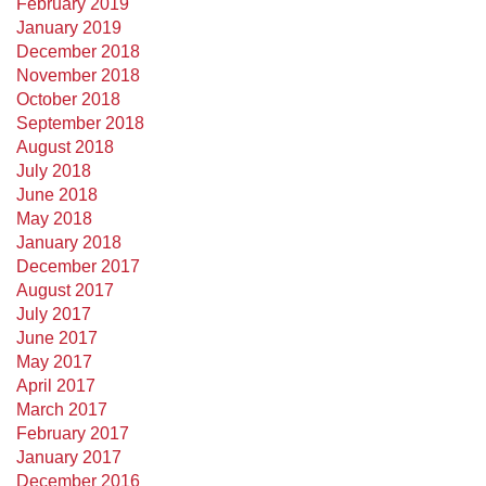
February 2019
January 2019
December 2018
November 2018
October 2018
September 2018
August 2018
July 2018
June 2018
May 2018
January 2018
December 2017
August 2017
July 2017
June 2017
May 2017
April 2017
March 2017
February 2017
January 2017
December 2016