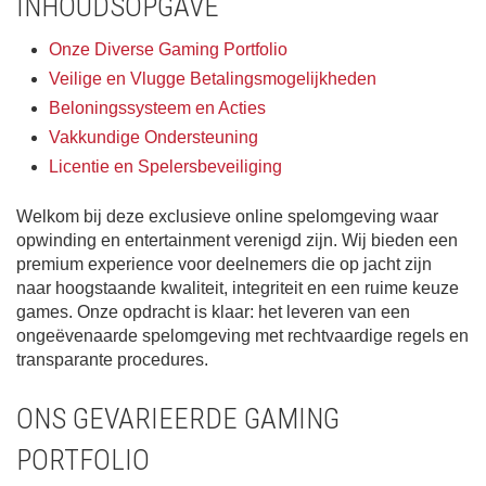
INHOUDSOPGAVE
Onze Diverse Gaming Portfolio
Veilige en Vlugge Betalingsmogelijkheden
Beloningssysteem en Acties
Vakkundige Ondersteuning
Licentie en Spelersbeveiliging
Welkom bij deze exclusieve online spelomgeving waar
opwinding en entertainment verenigd zijn. Wij bieden een
premium experience voor deelnemers die op jacht zijn
naar hoogstaande kwaliteit, integriteit en een ruime keuze
games. Onze opdracht is klaar: het leveren van een
ongeëvenaarde spelomgeving met rechtvaardige regels en
transparante procedures.
ONS GEVARIEERDE GAMING
PORTFOLIO