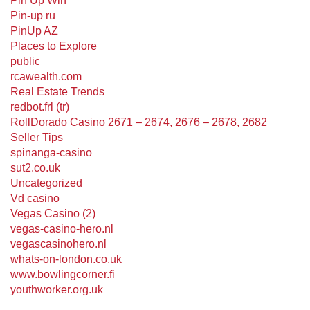
Pin Up Win
Pin-up ru
PinUp AZ
Places to Explore
public
rcawealth.com
Real Estate Trends
redbot.frl (tr)
RollDorado Casino 2671 – 2674, 2676 – 2678, 2682
Seller Tips
spinanga-casino
sut2.co.uk
Uncategorized
Vd casino
Vegas Casino (2)
vegas-casino-hero.nl
vegascasinohero.nl
whats-on-london.co.uk
www.bowlingcorner.fi
youthworker.org.uk