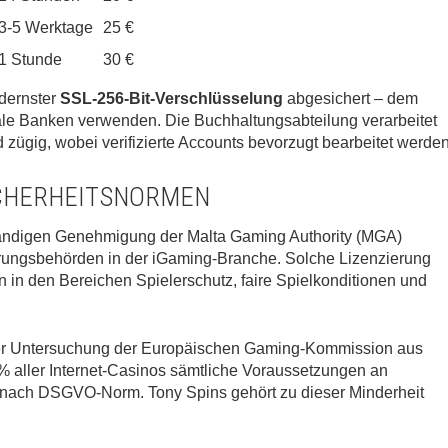
3-5 Werktage
25 €
1 Stunde
30 €
dernster
SSL-256-Bit-Verschlüsselung
abgesichert – dem
nale Banken verwenden. Die Buchhaltungsabteilung verarbeitet
 zügig, wobei verifizierte Accounts bevorzugt bearbeitet werden
ICHERHEITSNORMEN
lständigen Genehmigung der Malta Gaming Authority (MGA)
erungsbehörden in der iGaming-Branche. Solche Lizenzierung
n in den Bereichen Spielerschutz, faire Spielkonditionen und
einer Untersuchung der Europäischen Gaming-Kommission aus
 aller Internet-Casinos sämtliche Voraussetzungen an
 nach DSGVO-Norm. Tony Spins gehört zu dieser Minderheit