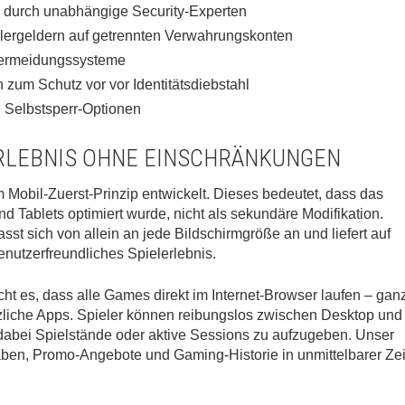
 durch unabhängige Security-Experten
lergeldern auf getrennten Verwahrungskonten
vermeidungssysteme
n zum Schutz vor vor Identitätsdiebstahl
d Selbstsperr-Optionen
RLEBNIS OHNE EINSCHRÄNKUNGEN
Mobil-Zuerst-Prinzip entwickelt. Dieses bedeutet, dass das
d Tablets optimiert wurde, nicht als sekundäre Modifikation.
st sich von allein an jede Bildschirmgröße an und liefert auf
enutzerfreundliches Spielerlebnis.
t es, dass alle Games direkt im Internet-Browser laufen – gan
liche Apps. Spieler können reibungslos zwischen Desktop und
abei Spielstände oder aktive Sessions zu aufzugeben. Unser
ben, Promo-Angebote und Gaming-Historie in unmittelbarer Zei