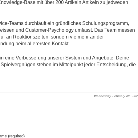
nowledge-Base mit über 200 Artikeln Artikeln zu jedweden
vice-Teams durchläuft ein gründliches Schulungsprogramm,
twissen und Customer-Psychology umfasst. Das Team messen
nur an Reaktionszeiten, sondern vielmehr an der
ndung beim allerersten Kontakt.
ch in eine Verbesserung unserer System und Angebote. Deine
n Spielvergnügen stehen im Mittelpunkt jeder Entscheidung, die
Wednesday, February 4th, 20
ame (required)