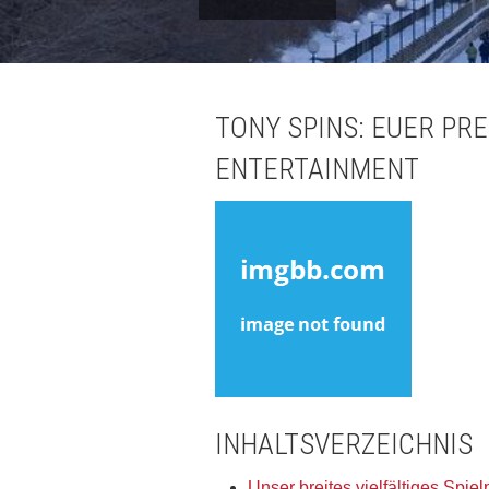
TONY SPINS: EUER PRE
ENTERTAINMENT
INHALTSVERZEICHNIS
Unser breites vielfältiges Spielp