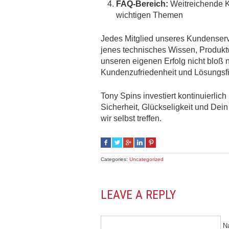
FAQ-Bereich:
Weitreichende K
wichtigen Themen
Jedes Mitglied unseres Kundenser
jenes technisches Wissen, Produk
unseren eigenen Erfolg nicht bloß 
Kundenzufriedenheit und Lösungsfi
Tony Spins investiert kontinuierli
Sicherheit, Glückseligkeit und Dei
wir selbst treffen.
Categories:
Uncategorized
LEAVE A REPLY
N