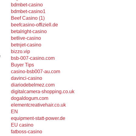
bdmbet-casino
bdmbet-casino1
Beef Casino (1)
beefcasino-offiziell.de
betalright-casino
betlive-casino
betnjet-casino
bizzo.vip
e
bsb-007-casino.com
Buyer Tips
casino-bsb007-au.com
davinci-casino
diariodebelmez.com
digitalcamera-shopping.co.uk
dogaldogum.com
elementcreativehair.co.uk
EN
equipment-statt-power.de
EU casino
fatboss-casino