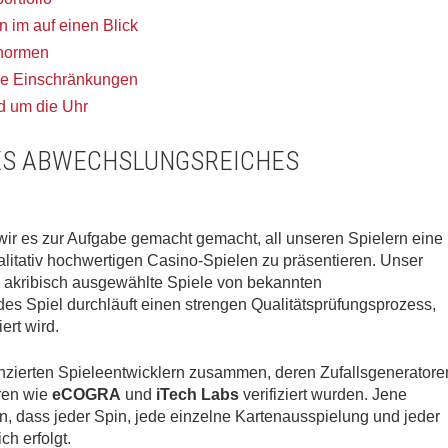
 im auf einen Blick
normen
ne Einschränkungen
d um die Uhr
ES ABWECHSLUNGSREICHES
wir es zur Aufgabe gemacht gemacht, all unseren Spielern eine
litativ hochwertigen Casino-Spielen zu präsentieren. Unser
d akribisch ausgewählte Spiele von bekannten
des Spiel durchläuft einen strengen Qualitätsprüfungsprozess,
ert wird.
izenzierten Spieleentwicklern zusammen, deren Zufallsgeneratore
ren wie
eCOGRA
und
iTech Labs
verifiziert wurden. Jene
, dass jeder Spin, jede einzelne Kartenausspielung und jeder
ch erfolgt.