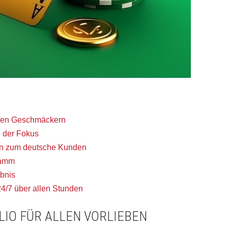
allen Geschmäckern
 der Fokus
ten zum deutsche Kunden
ramm
ebnis
24/7 über allen Stunden
LIO FÜR ALLEN VORLIEBEN