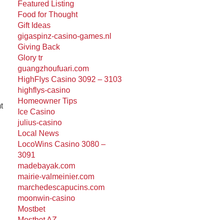
Featured Listing
Food for Thought
Gift Ideas
gigaspinz-casino-games.nl
Giving Back
Glory tr
guangzhoufuari.com
HighFlys Casino 3092 – 3103
highflys-casino
Homeowner Tips
t
Ice Casino
julius-casino
Local News
LocoWins Casino 3080 –
3091
madebayak.com
mairie-valmeinier.com
marchedescapucins.com
moonwin-casino
Mostbet
Mostbet AZ