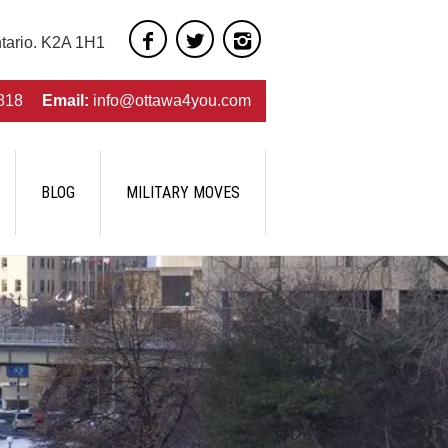
ntario. K2A 1H1
818
Email:
info@ottawa4you.com
BLOG
MILITARY MOVES