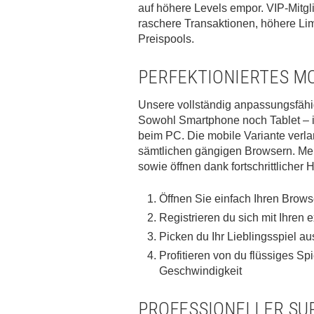
auf höhere Levels empor. VIP-Mitgl
raschere Transaktionen, höhere Limi
Preispools.
PERFEKTIONIERTES MO
Unsere vollständig anpassungsfähige
Sowohl Smartphone noch Tablet – i
beim PC. Die mobile Variante verla
sämtlichen gängigen Browsern. Meh
sowie öffnen dank fortschrittliche
Öffnen Sie einfach Ihren Browse
Registrieren du sich mit Ihren 
Picken du Ihr Lieblingsspiel au
Profitieren von du flüssiges S
Geschwindigkeit
PROFESSIONELLER SU