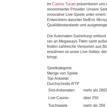
Im
Casino Tucan
präsentieren uns e
renommierter Provider. Unsere Seite
innovative Live-Spiele unter einem
Entwicklern darunter NetEnt, Micro
Qualitätsstandards und ausgewog
Die Automaten-Sammlung umfasst je
ran an Megaways-Titeln samt auße
finden zahlreiche Versionen aus B
erwähnen ist unser Live-Sektor, d
bringt.
Spielkategorie
Menge von Spiele
Top-Anbieter
Durchschnitts-RTP
Slot-Automaten
mehr als 280
Live Casino
über 250
Tischspiele
mehr als 350