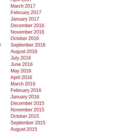
March 2017
February 2017
January 2017
December 2016
November 2016
October 2016
s
September 2016
August 2016
July 2016
June 2016
May 2016
April 2016
March 2016
February 2016
January 2016
December 2015
November 2015
October 2015
September 2015
August 2015