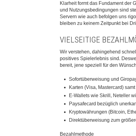
Klarheit formt das Fundament der 
und Nutzungsbedingungen sind stet
Servern wie auch befolgen uns ri
bleiben zu keinem Zeitpunkt bei D
VIELSEITIGE BEZAHLM
Wir verstehen, dahingehend schnell
positives Spielerlebnis sind. Des
bereit, jene speziell für den Wüns
Sofortüberweisung und Giropay
Karten (Visa, Mastercard) samt s
E-Wallets wie Skrill, Neteller w
Paysafecard bezüglich unerka
Kryptowährungen (Bitcoin, Et
Direktüberweisung zum größe
Bezahlmethode