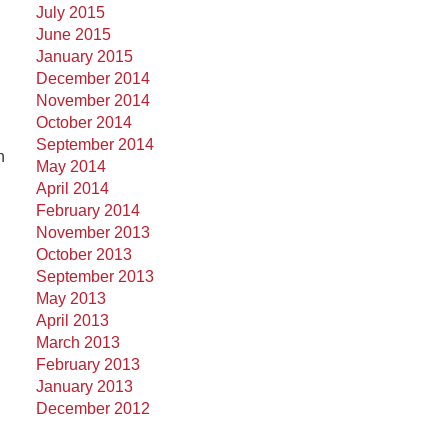
July 2015
June 2015
January 2015
December 2014
November 2014
October 2014
September 2014
n
May 2014
April 2014
February 2014
November 2013
October 2013
September 2013
May 2013
April 2013
March 2013
February 2013
January 2013
December 2012