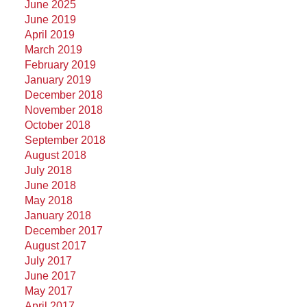
June 2025
June 2019
April 2019
March 2019
February 2019
January 2019
December 2018
November 2018
October 2018
September 2018
August 2018
July 2018
June 2018
May 2018
January 2018
December 2017
August 2017
July 2017
June 2017
May 2017
April 2017