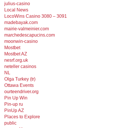
julius-casino
Local News
LocoWins Casino 3080 – 3091
madebayak.com
mairie-valmeinier.com
marchedescapucins.com
moonwin-casino
Mostbet
Mostbet AZ
nesrf.org.uk
neteller casinos
NL
Olga Turkey (tr)
Ottawa Events
ourteendriver.org
Pin Up Win
Pin-up ru
PinUp AZ
Places to Explore
public