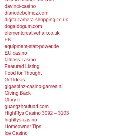
davinci-casino
diariodebelmez.com
digitalcamera-shopping.co.uk
dogaldogum.com
elementcreativehair.co.uk
EN
equipment-statt-power.de
EU casino
fatboss-casino
Featured Listing
Food for Thought
Gift Ideas
gigaspinz-casino-games.nl
Giving Back
Glory tr
guangzhoufuari.com
HighFlys Casino 3092 – 3103
highflys-casino
Homeowner Tips
Ice Casino