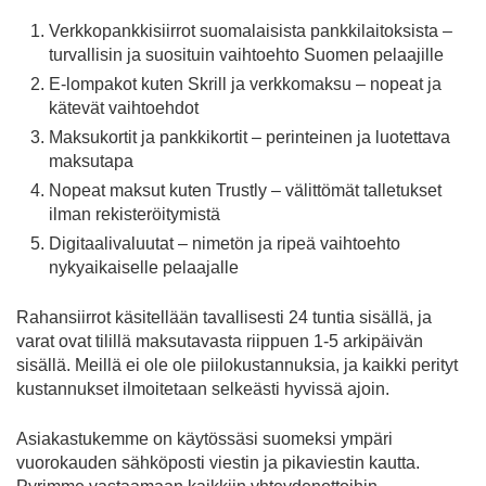
Verkkopankkisiirrot suomalaisista pankkilaitoksista –
turvallisin ja suosituin vaihtoehto Suomen pelaajille
E-lompakot kuten Skrill ja verkkomaksu – nopeat ja
kätevät vaihtoehdot
Maksukortit ja pankkikortit – perinteinen ja luotettava
maksutapa
Nopeat maksut kuten Trustly – välittömät talletukset
ilman rekisteröitymistä
Digitaalivaluutat – nimetön ja ripeä vaihtoehto
nykyaikaiselle pelaajalle
Rahansiirrot käsitellään tavallisesti 24 tuntia sisällä, ja
varat ovat tilillä maksutavasta riippuen 1-5 arkipäivän
sisällä. Meillä ei ole ole piilokustannuksia, ja kaikki perityt
kustannukset ilmoitetaan selkeästi hyvissä ajoin.
Asiakastukemme on käytössäsi suomeksi ympäri
vuorokauden sähköposti viestin ja pikaviestin kautta.