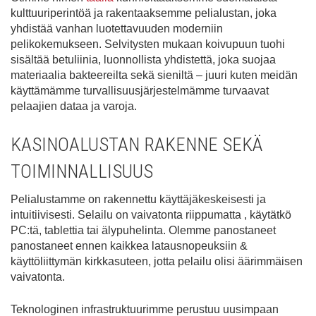
kulttuuriperintöä ja rakentaaksemme pelialustan, joka
yhdistää vanhan luotettavuuden moderniin
pelikokemukseen. Selvitysten mukaan koivupuun tuohi
sisältää betuliinia, luonnollista yhdistettä, joka suojaa
materiaalia bakteereilta sekä sieniltä – juuri kuten meidän
käyttämämme turvallisuusjärjestelmämme turvaavat
pelaajien dataa ja varoja.
KASINOALUSTAN RAKENNE SEKÄ
TOIMINNALLISUUS
Pelialustamme on rakennettu käyttäjäkeskeisesti ja
intuitiivisesti. Selailu on vaivatonta riippumatta , käytätkö
PC:tä, tablettia tai älypuhelinta. Olemme panostaneet
panostaneet ennen kaikkea latausnopeuksiin &
käyttöliittymän kirkkasuteen, jotta pelailu olisi äärimmäisen
vaivatonta.
Teknologinen infrastruktuurimme perustuu uusimpaan