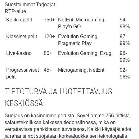
Suosituimmat Tarjoajat
RTP-alue
Kolikkopelit
750+
NetEnt, Microgaming,
94-
Play’n GO
98%
Klassiset pelit
120+
Evolution Gaming,
97-
Pragmatic Play
99%
Live-kasino
80+
Evolution Gaming, Ezugi
96-
99%
Progressiiviset
45+
Microgaming, NetEnt
92-
pelit
96%
TIETOTURVA JA LUOTETTAVUUS
KESKIÖSSÄ
Suojaus on kasinomme perusta. Sovellamme 256-bittistä
salaustekniikkaa kaikessa tiedonsiirrossa, mikä on
verrattavissa pankkitason turvatasoa. Kaikki käyttäjätiedot
ja rahansiirrot suojataan korkealuokkaisen teknologialla.