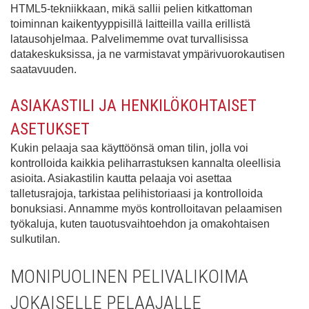
HTML5-tekniikkaan, mikä sallii pelien kitkattoman
toiminnan kaikentyyppisillä laitteilla vailla erillistä
latausohjelmaa. Palvelimemme ovat turvallisissa
datakeskuksissa, ja ne varmistavat ympärivuorokautisen
saatavuuden.
ASIAKASTILI JA HENKILÖKOHTAISET
ASETUKSET
Kukin pelaaja saa käyttöönsä oman tilin, jolla voi
kontrolloida kaikkia peliharrastuksen kannalta oleellisia
asioita. Asiakastilin kautta pelaaja voi asettaa
talletusrajoja, tarkistaa pelihistoriaasi ja kontrolloida
bonuksiasi. Annamme myös kontrolloitavan pelaamisen
työkaluja, kuten tauotusvaihtoehdon ja omakohtaisen
sulkutilan.
MONIPUOLINEN PELIVALIKOIMA
JOKAISELLE PELAAJALLE