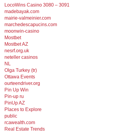
LocoWins Casino 3080 – 3091
madebayak.com
mairie-valmeinier.com
marchedescapucins.com
moonwin-casino
Mostbet
Mostbet AZ
nesrf.org.uk
neteller casinos
NL
Olga Turkey (tr)
Ottawa Events
ourteendriver.org
Pin Up Win
Pin-up ru
PinUp AZ
Places to Explore
public
rcawealth.com
Real Estate Trends