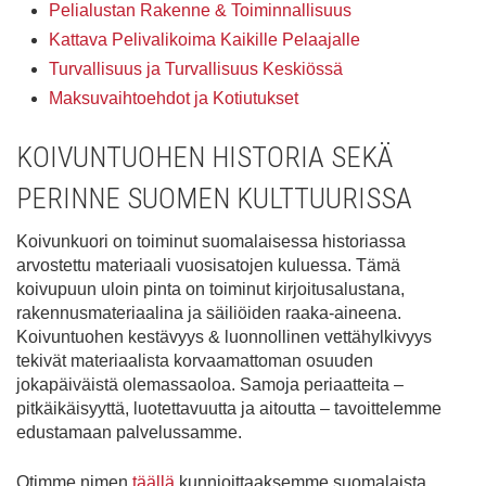
Pelialustan Rakenne & Toiminnallisuus
Kattava Pelivalikoima Kaikille Pelaajalle
Turvallisuus ja Turvallisuus Keskiössä
Maksuvaihtoehdot ja Kotiutukset
KOIVUNTUOHEN HISTORIA SEKÄ
PERINNE SUOMEN KULTTUURISSA
Koivunkuori on toiminut suomalaisessa historiassa
arvostettu materiaali vuosisatojen kuluessa. Tämä
koivupuun uloin pinta on toiminut kirjoitusalustana,
rakennusmateriaalina ja säiliöiden raaka-aineena.
Koivuntuohen kestävyys & luonnollinen vettähylkivyys
tekivät materiaalista korvaamattoman osuuden
jokapäiväistä olemassaoloa. Samoja periaatteita –
pitkäikäisyyttä, luotettavuutta ja aitoutta – tavoittelemme
edustamaan palvelussamme.
Otimme nimen
täällä
kunnioittaaksemme suomalaista