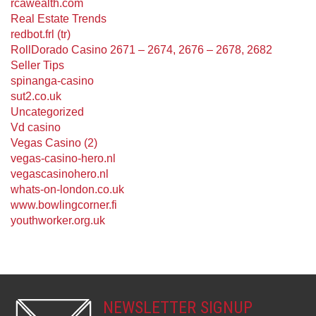
rcawealth.com
Real Estate Trends
redbot.frl (tr)
RollDorado Casino 2671 – 2674, 2676 – 2678, 2682
Seller Tips
spinanga-casino
sut2.co.uk
Uncategorized
Vd casino
Vegas Casino (2)
vegas-casino-hero.nl
vegascasinohero.nl
whats-on-london.co.uk
www.bowlingcorner.fi
youthworker.org.uk
NEWSLETTER SIGNUP