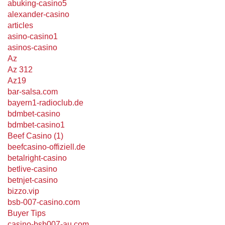
abuking-casino5
alexander-casino
articles
asino-casino1
asinos-casino
Az
Az 312
Az19
bar-salsa.com
bayern1-radioclub.de
bdmbet-casino
bdmbet-casino1
Beef Casino (1)
beefcasino-offiziell.de
betalright-casino
betlive-casino
betnjet-casino
bizzo.vip
bsb-007-casino.com
Buyer Tips
casino-bsb007-au.com