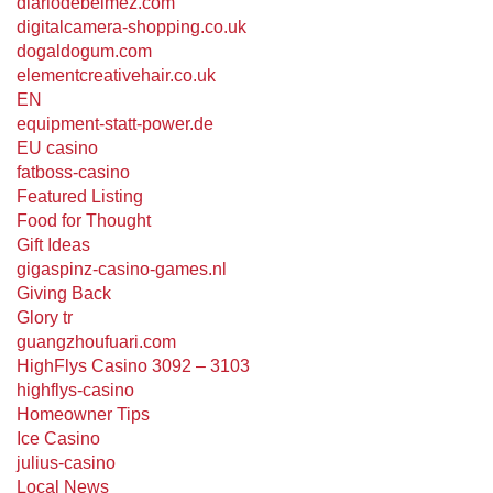
diariodebelmez.com
digitalcamera-shopping.co.uk
dogaldogum.com
elementcreativehair.co.uk
EN
equipment-statt-power.de
EU casino
fatboss-casino
Featured Listing
Food for Thought
Gift Ideas
gigaspinz-casino-games.nl
Giving Back
Glory tr
guangzhoufuari.com
HighFlys Casino 3092 – 3103
highflys-casino
Homeowner Tips
Ice Casino
julius-casino
Local News