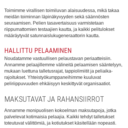
Toimimme virallisen toimiluvan alaisuudessa, mikä takaa
meidän toiminnan läpinäkyvyyden sekä säännösten
seuraamisen. Pelien tasavertaisuus varmistetaan
riippumattomien testaajien kautta, ja kaikki pelitulokset
määräytyvät satunnaislukugeneraattorin kautta.
HALLITTU PELAAMINEN
Noudatamme vastuullisen pelaustavan periaatteisiin.
Annamme pelaajillemme välineitä pelaamisen sääntelyyn,
mukaan luettuna talletusrajat, tappiolimiitit ja peliaika-
rajoitukset. Yhteistyökumppaneihimme kuuluvat
peliriippuvuuden ehkäisyyn keskittyvät organisaatiot.
MAKSUTAVAT JA RAHANSIIRROT
Annamme monipuolisen kokoelman maksutapoja, jotka
palvelevat kotimaisia pelaajia. Kaikki tehdyt talletukset
toteutuvat välittömiä, ja kotiutukset käsitellään nopeasti.