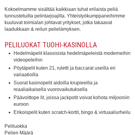
Kokoelmamme sisältää kaikkiaan tuhat erilaista peliä
tunnustetuilta pelintarjoajilta. Yhteistyökumppaneihimme
kuuluvat toimialan johtavat yritykset, jotka takaavat
laadukkaan & reilun pelielämyksen.
PELILUOKAT TUOHI-KASINOLLA
Hedelmäpelit klassisista hedelmäpeleistä moderneihin
videopeleihin
Pöytäpelit kuten 21, ruletti ja baccarat useilla eri
variaatioilla
Suorat kasinopelit aidoilla krupieeilla ja
reaaliaikaisella vuorovaikutuksella
Päävoittope lit, joissa jackpotit voivat kohota miljooniin
euroon
Erikoispelit kuten scratch-kortit, bingo & virtuaaliurheilu
Peliluokka
Pelien Määrä