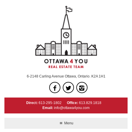
6-2148 Carling Avenue Ottawa, Ontario. K2A 1H1
Direct:
613-295-1802
Office:
613.829.1818
Email:
info@ottawa4you.com
Menu