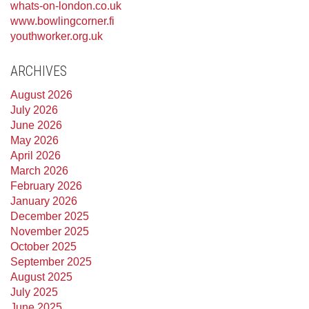
whats-on-london.co.uk
www.bowlingcorner.fi
youthworker.org.uk
ARCHIVES
August 2026
July 2026
June 2026
May 2026
April 2026
March 2026
February 2026
January 2026
December 2025
November 2025
October 2025
September 2025
August 2025
July 2025
June 2025