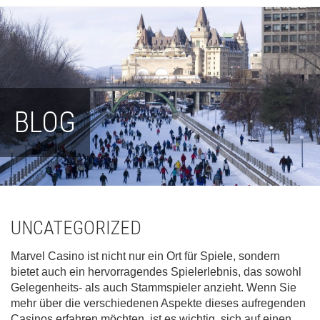
BLOG
UNCATEGORIZED
Marvel Casino ist nicht nur ein Ort für Spiele, sondern
bietet auch ein hervorragendes Spielerlebnis, das sowohl
Gelegenheits- als auch Stammspieler anzieht. Wenn Sie
mehr über die verschiedenen Aspekte dieses aufregenden
Casinos erfahren möchten, ist es wichtig, sich auf einen