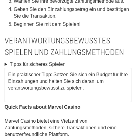
Wählen Sie Ihre bevorzugte Zahlungsmethode aus.
Geben Sie den Einzahlungsbetrag ein und bestätigen
Sie die Transaktion.
Beginnen Sie mit dem Spielen!
VERANTWORTUNGSBEWUSSTES
SPIELEN UND ZAHLUNGSMETHODEN
Tipps für sicheres Spielen
Ein praktischer Tipp: Setzen Sie sich ein Budget für Ihre
Einzahlungen und halten Sie sich daran, um
verantwortungsbewusst zu spielen.
Quick Facts about Marvel Casino
Marvel Casino bietet eine Vielzahl von
Zahlungsmethoden, sichere Transaktionen und eine
benutzerfreundliche Plattform.