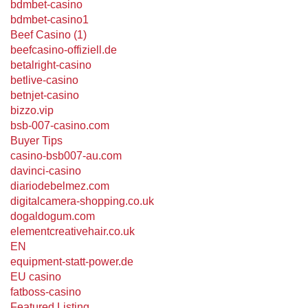
bdmbet-casino
bdmbet-casino1
Beef Casino (1)
beefcasino-offiziell.de
betalright-casino
betlive-casino
betnjet-casino
bizzo.vip
bsb-007-casino.com
Buyer Tips
casino-bsb007-au.com
davinci-casino
diariodebelmez.com
digitalcamera-shopping.co.uk
dogaldogum.com
elementcreativehair.co.uk
EN
equipment-statt-power.de
EU casino
fatboss-casino
Featured Listing