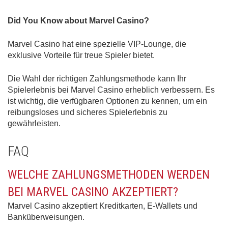
Did You Know about Marvel Casino?
Marvel Casino hat eine spezielle VIP-Lounge, die
exklusive Vorteile für treue Spieler bietet.
Die Wahl der richtigen Zahlungsmethode kann Ihr
Spielerlebnis bei Marvel Casino erheblich verbessern. Es
ist wichtig, die verfügbaren Optionen zu kennen, um ein
reibungsloses und sicheres Spielerlebnis zu
gewährleisten.
FAQ
WELCHE ZAHLUNGSMETHODEN WERDEN
BEI MARVEL CASINO AKZEPTIERT?
Marvel Casino akzeptiert Kreditkarten, E-Wallets und
Banküberweisungen.