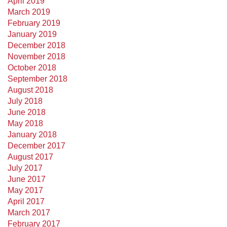
April 2019
March 2019
February 2019
January 2019
December 2018
November 2018
October 2018
September 2018
August 2018
July 2018
June 2018
May 2018
January 2018
December 2017
August 2017
July 2017
June 2017
May 2017
April 2017
March 2017
February 2017