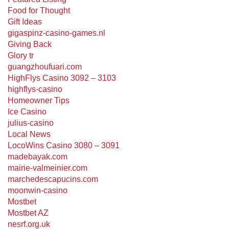
Food for Thought
Gift Ideas
gigaspinz-casino-games.nl
Giving Back
Glory tr
guangzhoufuari.com
HighFlys Casino 3092 – 3103
highflys-casino
Homeowner Tips
Ice Casino
julius-casino
Local News
LocoWins Casino 3080 – 3091
madebayak.com
mairie-valmeinier.com
marchedescapucins.com
moonwin-casino
Mostbet
Mostbet AZ
nesrf.org.uk