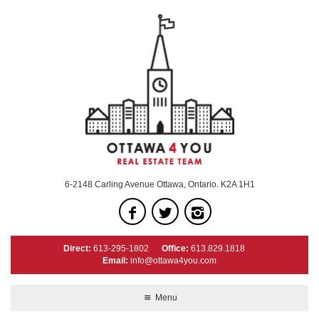
6-2148 Carling Avenue Ottawa, Ontario. K2A 1H1
Direct:
613-295-1802
Office:
613.829.1818
Email:
info@ottawa4you.com
Menu