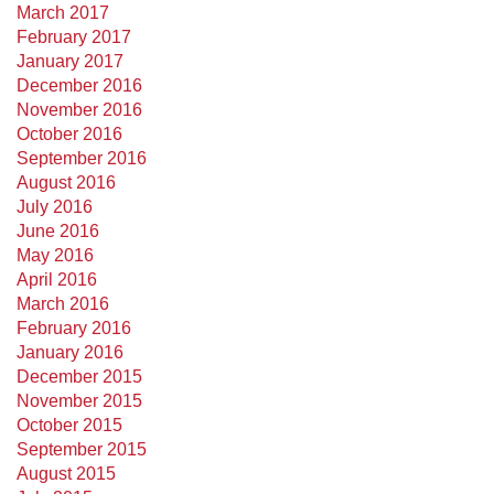
March 2017
February 2017
January 2017
December 2016
November 2016
October 2016
September 2016
August 2016
July 2016
June 2016
May 2016
April 2016
March 2016
February 2016
January 2016
December 2015
November 2015
October 2015
September 2015
August 2015