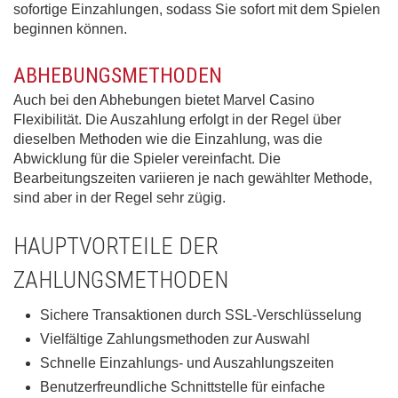
sofortige Einzahlungen, sodass Sie sofort mit dem Spielen
beginnen können.
ABHEBUNGSMETHODEN
Auch bei den Abhebungen bietet Marvel Casino
Flexibilität. Die Auszahlung erfolgt in der Regel über
dieselben Methoden wie die Einzahlung, was die
Abwicklung für die Spieler vereinfacht. Die
Bearbeitungszeiten variieren je nach gewählter Methode,
sind aber in der Regel sehr zügig.
HAUPTVORTEILE DER
ZAHLUNGSMETHODEN
Sichere Transaktionen durch SSL-Verschlüsselung
Vielfältige Zahlungsmethoden zur Auswahl
Schnelle Einzahlungs- und Auszahlungszeiten
Benutzerfreundliche Schnittstelle für einfache