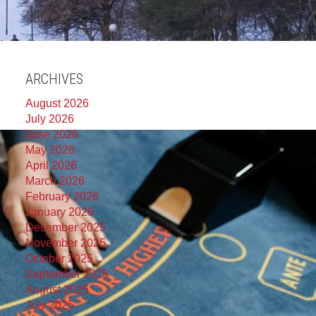
ARCHIVES
August 2026
July 2026
June 2026
May 2026
April 2026
March 2026
February 2026
January 2026
December 2025
November 2025
October 2025
September 2025
August 2025
July 2025