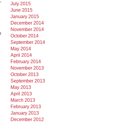
,
July 2015
June 2015
January 2015
December 2014
November 2014
o
October 2014
September 2014
May 2014
April 2014
February 2014
November 2013
October 2013
September 2013
May 2013
April 2013
March 2013
February 2013
January 2013
December 2012