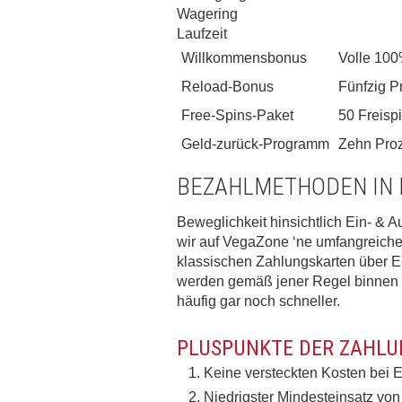
Wagering
Laufzeit
Willkommensbonus
Volle 100
Reload-Bonus
Fünfzig P
Free-Spins-Paket
50 Freisp
Geld-zurück-Programm
Zehn Pro
BEZAHLMETHODEN IN 
Beweglichkeit hinsichtlich Ein- & 
wir auf VegaZone ‘ne umfangreich
klassischen Zahlungskarten über 
werden gemäß jener Regel binnen ei
häufig gar noch schneller.
PLUSPUNKTE DER ZAHL
Keine versteckten Kosten bei
Niedrigster Mindesteinsatz vo