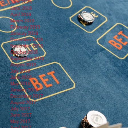
June 2025
June 2019
April 2019
March 2019
February 2019
January 2019
December 2018
November 2018
October 2018
September 2018
August 2018
July 2018
June 2018
May 2018
January 2018
December 2017
August 2017
July 2017
June 2017
May 2017
April 2017