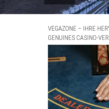
VEGAZONE – IHRE HE
GENUINES CASINO-VE