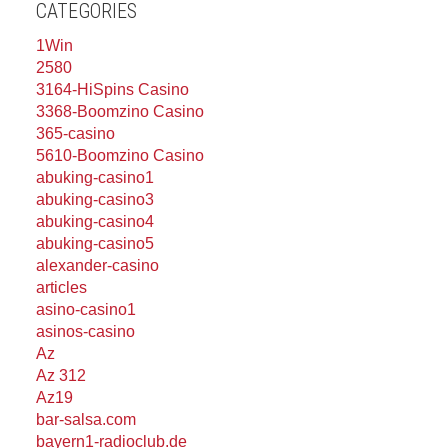
CATEGORIES
1Win
2580
3164-HiSpins Casino
3368-Boomzino Casino
365-casino
5610-Boomzino Casino
abuking-casino1
abuking-casino3
abuking-casino4
abuking-casino5
alexander-casino
articles
asino-casino1
asinos-casino
Az
Az 312
Az19
bar-salsa.com
bayern1-radioclub.de