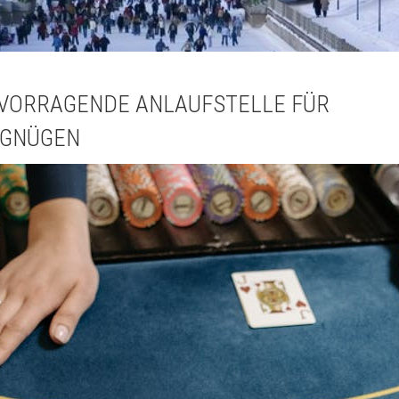
RVORRAGENDE ANLAUFSTELLE FÜR
RGNÜGEN