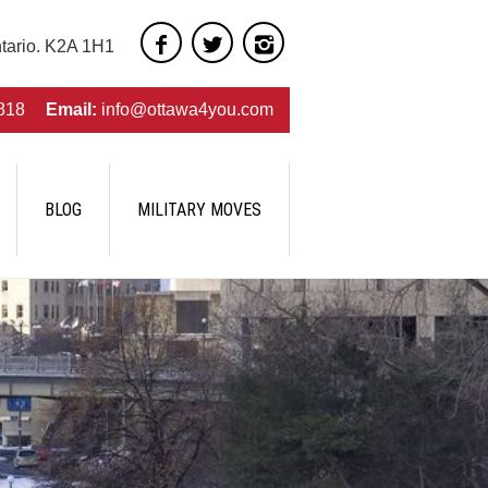
ntario. K2A 1H1
818
Email:
info@ottawa4you.com
BLOG
MILITARY MOVES