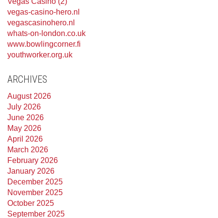
Vegas Casino (2)
vegas-casino-hero.nl
vegascasinohero.nl
whats-on-london.co.uk
www.bowlingcorner.fi
youthworker.org.uk
ARCHIVES
August 2026
July 2026
June 2026
May 2026
April 2026
March 2026
February 2026
January 2026
December 2025
November 2025
October 2025
September 2025