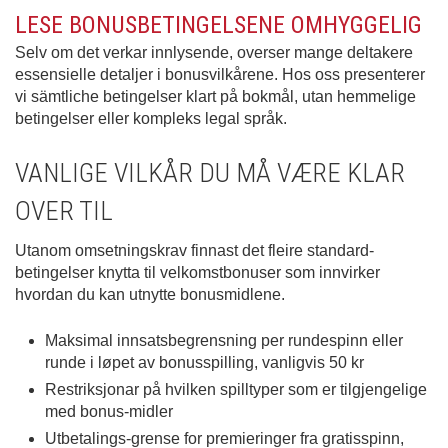
LESE BONUSBETINGELSENE OMHYGGELIG
Selv om det verkar innlysende, overser mange deltakere
essensielle detaljer i bonusvilkårene. Hos oss presenterer
vi sämtliche betingelser klart på bokmål, utan hemmelige
betingelser eller kompleks legal språk.
VANLIGE VILKÅR DU MÅ VÆRE KLAR
OVER TIL
Utanom omsetningskrav finnast det fleire standard-
betingelser knytta til velkomstbonuser som innvirker
hvordan du kan utnytte bonusmidlene.
Maksimal innsatsbegrensning per rundespinn eller
runde i løpet av bonusspilling, vanligvis 50 kr
Restriksjonar på hvilken spilltyper som er tilgjengelige
med bonus-midler
Utbetalings-grense for premieringer fra gratisspinn,