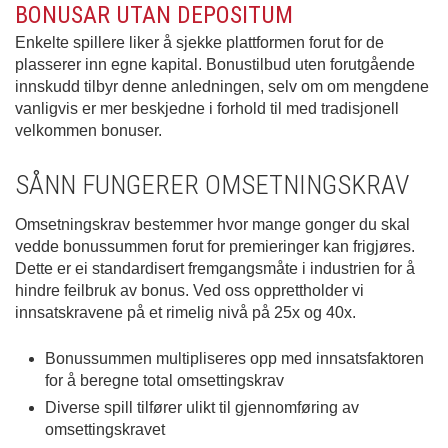
BONUSAR UTAN DEPOSITUM
Enkelte spillere liker å sjekke plattformen forut for de
plasserer inn egne kapital. Bonustilbud uten forutgående
innskudd tilbyr denne anledningen, selv om om mengdene
vanligvis er mer beskjedne i forhold til med tradisjonell
velkommen bonuser.
SÅNN FUNGERER OMSETNINGSKRAV
Omsetningskrav bestemmer hvor mange gonger du skal
vedde bonussummen forut for premieringer kan frigjøres.
Dette er ei standardisert fremgangsmåte i industrien for å
hindre feilbruk av bonus. Ved oss opprettholder vi
innsatskravene på et rimelig nivå på 25x og 40x.
Bonussummen multipliseres opp med innsatsfaktoren
for å beregne total omsettingskrav
Diverse spill tilfører ulikt til gjennomføring av
omsettingskravet