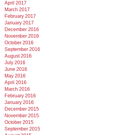
April 2017
March 2017
February 2017
January 2017
December 2016
November 2016
October 2016
September 2016
August 2016
July 2016
June 2016
May 2016
April 2016
March 2016
February 2016
January 2016
December 2015
November 2015
October 2015
September 2015