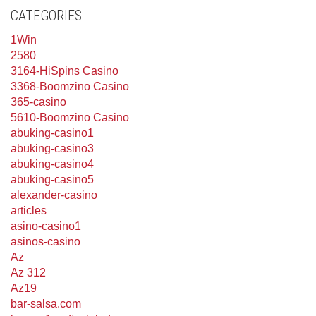
CATEGORIES
1Win
2580
3164-HiSpins Casino
3368-Boomzino Casino
365-casino
5610-Boomzino Casino
abuking-casino1
abuking-casino3
abuking-casino4
abuking-casino5
alexander-casino
articles
asino-casino1
asinos-casino
Az
Az 312
Az19
bar-salsa.com