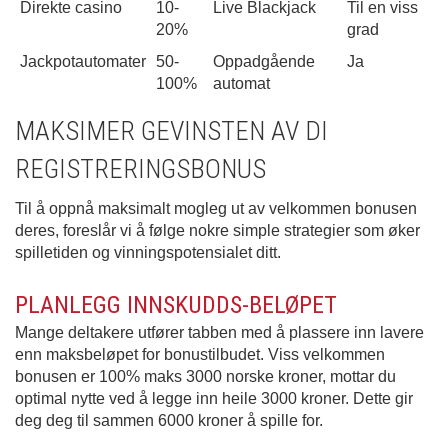
Direkte casino
10-
Live Blackjack
Til en viss
20%
grad
Jackpotautomater
50-
Oppadgående
Ja
100%
automat
MAKSIMER GEVINSTEN AV DI
REGISTRERINGSBONUS
Til å oppnå maksimalt mogleg ut av velkommen bonusen
deres, foreslår vi å følge nokre simple strategier som øker
spilletiden og vinningspotensialet ditt.
PLANLEGG INNSKUDDS-BELØPET
Mange deltakere utfører tabben med å plassere inn lavere
enn maksbeløpet for bonustilbudet. Viss velkommen
bonusen er 100% maks 3000 norske kroner, mottar du
optimal nytte ved å legge inn heile 3000 kroner. Dette gir
deg deg til sammen 6000 kroner å spille for.