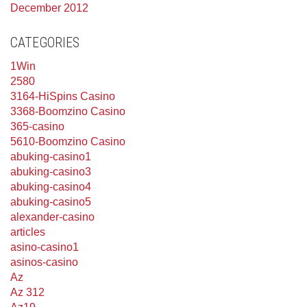
December 2012
CATEGORIES
1Win
2580
3164-HiSpins Casino
3368-Boomzino Casino
365-casino
5610-Boomzino Casino
abuking-casino1
abuking-casino3
abuking-casino4
abuking-casino5
alexander-casino
articles
asino-casino1
asinos-casino
Az
Az 312