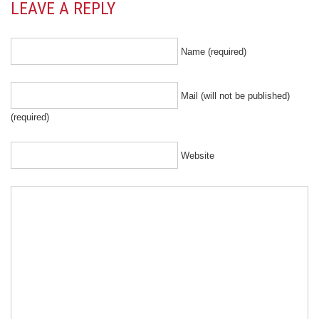
LEAVE A REPLY
Name (required)
Mail (will not be published)
(required)
Website