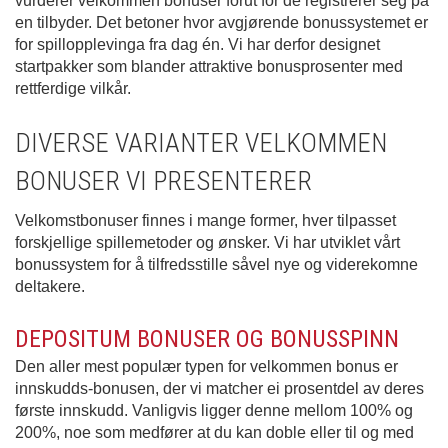
vurderer velkommen bonuser forut for de registrerer seg på
en tilbyder. Det betoner hvor avgjørende bonussystemet er
for spillopplevinga fra dag én. Vi har derfor designet
startpakker som blander attraktive bonusprosenter med
rettferdige vilkår.
DIVERSE VARIANTER VELKOMMEN
BONUSER VI PRESENTERER
Velkomstbonuser finnes i mange former, hver tilpasset
forskjellige spillemetoder og ønsker. Vi har utviklet vårt
bonussystem for å tilfredsstille såvel nye og viderekomne
deltakere.
DEPOSITUM BONUSER OG BONUSSPINN
Den aller mest populær typen for velkommen bonus er
innskudds-bonusen, der vi matcher ei prosentdel av deres
første innskudd. Vanligvis ligger denne mellom 100% og
200%, noe som medfører at du kan doble eller til og med