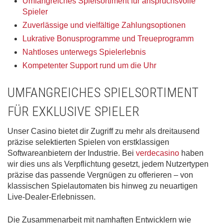
Umfangreiches Spielsortiment für anspruchsvolle
Spieler
Zuverlässige und vielfältige Zahlungsoptionen
Lukrative Bonusprogramme und Treueprogramm
Nahtloses unterwegs Spielerlebnis
Kompetenter Support rund um die Uhr
UMFANGREICHES SPIELSORTIMENT
FÜR EXKLUSIVE SPIELER
Unser Casino bietet dir Zugriff zu mehr als dreitausend
präzise selektierten Spielen von erstklassigen
Softwareanbietern der Industrie. Bei
verdecasino
haben
wir dies uns als Verpflichtung gesetzt, jedem Nutzertypen
präzise das passende Vergnügen zu offerieren – von
klassischen Spielautomaten bis hinweg zu neuartigen
Live-Dealer-Erlebnissen.
Die Zusammenarbeit mit namhaften Entwicklern wie