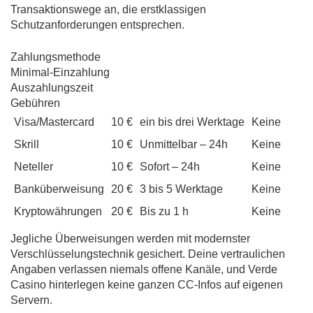
Transaktionswege an, die erstklassigen
Schutzanforderungen entsprechen.
Zahlungsmethode
Minimal-Einzahlung
Auszahlungszeit
Gebühren
Visa/Mastercard
10 €
ein bis drei Werktage
Keine
Skrill
10 €
Unmittelbar – 24h
Keine
Neteller
10 €
Sofort – 24h
Keine
Banküberweisung
20 €
3 bis 5 Werktage
Keine
Kryptowährungen
20 €
Bis zu 1 h
Keine
Jegliche Überweisungen werden mit modernster
Verschlüsselungstechnik gesichert. Deine vertraulichen
Angaben verlassen niemals offene Kanäle, und Verde
Casino hinterlegen keine ganzen CC-Infos auf eigenen
Servern.