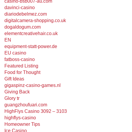
casino-bsb007-au.com
davinci-casino
diariodebelmez.com
digitalcamera-shopping.co.uk
dogaldogum.com
elementcreativehair.co.uk
EN
equipment-statt-power.de
EU casino
fatboss-casino
Featured Listing
Food for Thought
Gift Ideas
gigaspinz-casino-games.nl
Giving Back
Glory tr
guangzhoufuari.com
HighFlys Casino 3092 – 3103
highflys-casino
Homeowner Tips
Ice Casino