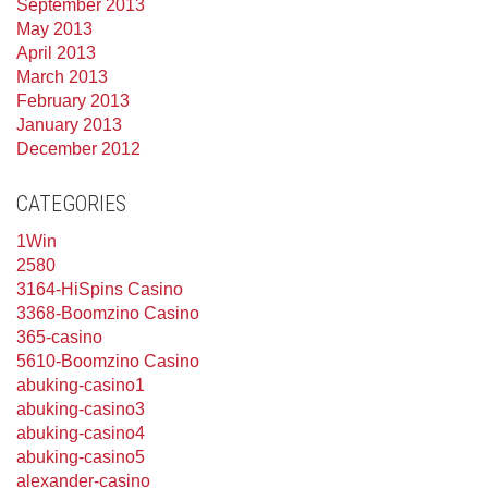
September 2013
May 2013
April 2013
March 2013
February 2013
January 2013
December 2012
CATEGORIES
1Win
2580
3164-HiSpins Casino
3368-Boomzino Casino
365-casino
5610-Boomzino Casino
abuking-casino1
abuking-casino3
abuking-casino4
abuking-casino5
alexander-casino