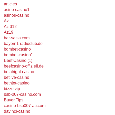
articles
asino-casino1
asinos-casino
Az
Az 312
Az19
bar-salsa.com
bayern1-radioclub.de
bdmbet-casino
bdmbet-casino1
Beef Casino (1)
beefcasino-offiziell.de
betalright-casino
betlive-casino
betnjet-casino
bizzo.vip
bsb-007-casino.com
Buyer Tips
casino-bsb007-au.com
davinci-casino