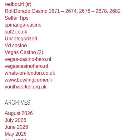
redbot.frl (tr)
RollDorado Casino 2671 – 2674, 2676 – 2678, 2682
Seller Tips
spinanga-casino
sut2.co.uk
Uncategorized
Vd casino
Vegas Casino (2)
vegas-casino-hero.nl
vegascasinohero.nl
whats-on-london.co.uk
www.bowlingcorner.fi
youthworker.org.uk
ARCHIVES
August 2026
July 2026
June 2026
May 2026