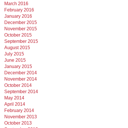
March 2016
February 2016
January 2016
December 2015
November 2015
October 2015
September 2015
August 2015
July 2015
June 2015
January 2015
December 2014
November 2014
October 2014
September 2014
May 2014
April 2014
February 2014
November 2013
October 2013