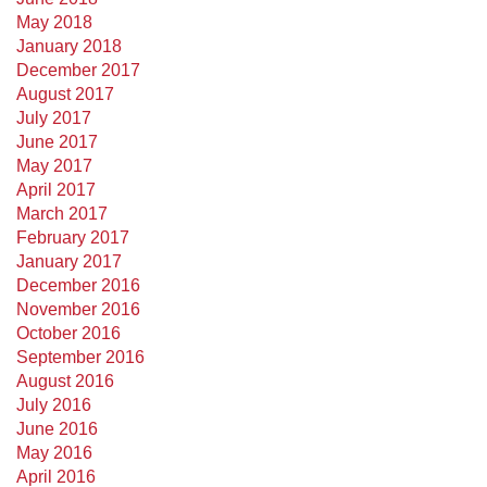
May 2018
January 2018
December 2017
August 2017
July 2017
June 2017
May 2017
April 2017
March 2017
February 2017
January 2017
December 2016
November 2016
October 2016
September 2016
August 2016
July 2016
June 2016
May 2016
April 2016