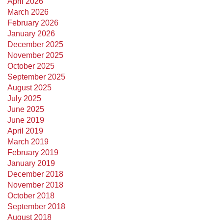
April 2026
March 2026
February 2026
January 2026
December 2025
November 2025
October 2025
September 2025
August 2025
July 2025
June 2025
June 2019
April 2019
March 2019
February 2019
January 2019
December 2018
November 2018
October 2018
September 2018
August 2018