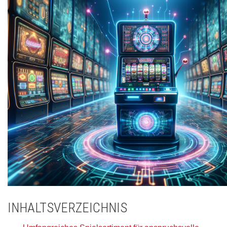
INHALTSVERZEICHNIS