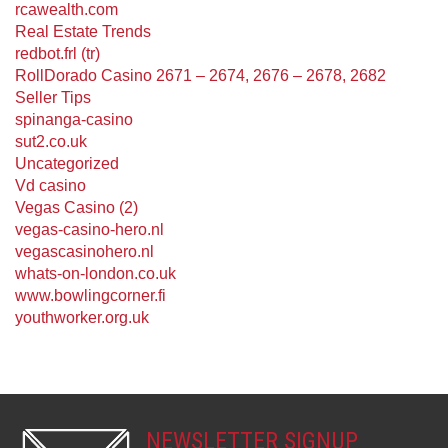
rcawealth.com
Real Estate Trends
redbot.frl (tr)
RollDorado Casino 2671 – 2674, 2676 – 2678, 2682
Seller Tips
spinanga-casino
sut2.co.uk
Uncategorized
Vd casino
Vegas Casino (2)
vegas-casino-hero.nl
vegascasinohero.nl
whats-on-london.co.uk
www.bowlingcorner.fi
youthworker.org.uk
NEWSLETTER SIGNUP