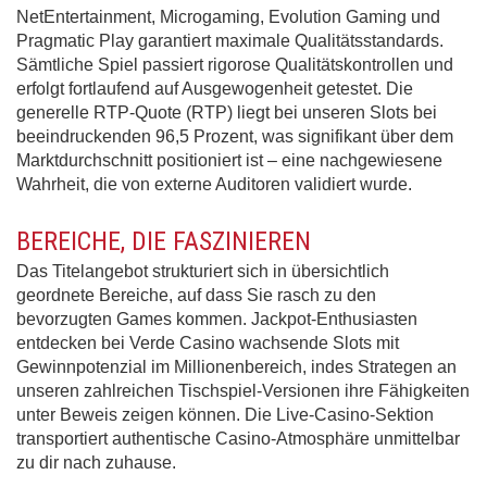
NetEntertainment, Microgaming, Evolution Gaming und
Pragmatic Play garantiert maximale Qualitätsstandards.
Sämtliche Spiel passiert rigorose Qualitätskontrollen und
erfolgt fortlaufend auf Ausgewogenheit getestet. Die
generelle RTP-Quote (RTP) liegt bei unseren Slots bei
beeindruckenden 96,5 Prozent, was signifikant über dem
Marktdurchschnitt positioniert ist – eine nachgewiesene
Wahrheit, die von externe Auditoren validiert wurde.
BEREICHE, DIE FASZINIEREN
Das Titelangebot strukturiert sich in übersichtlich
geordnete Bereiche, auf dass Sie rasch zu den
bevorzugten Games kommen. Jackpot-Enthusiasten
entdecken bei Verde Casino wachsende Slots mit
Gewinnpotenzial im Millionenbereich, indes Strategen an
unseren zahlreichen Tischspiel-Versionen ihre Fähigkeiten
unter Beweis zeigen können. Die Live-Casino-Sektion
transportiert authentische Casino-Atmosphäre unmittelbar
zu dir nach zuhause.