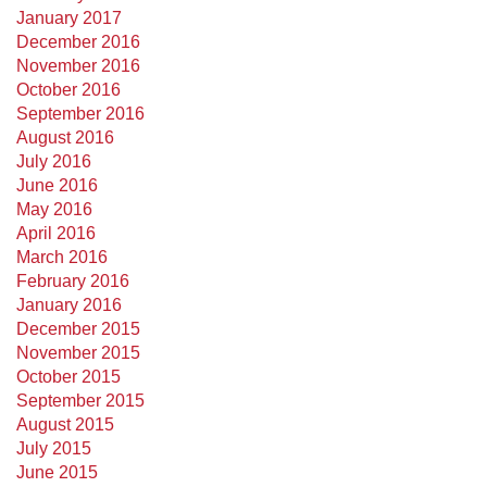
January 2017
December 2016
November 2016
October 2016
September 2016
August 2016
July 2016
June 2016
May 2016
April 2016
March 2016
February 2016
January 2016
December 2015
November 2015
October 2015
September 2015
August 2015
July 2015
June 2015