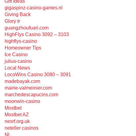
Gift Ideas
gigaspinz-casino-games.nl
Giving Back
Glory tr
guangzhoufuari.com
HighFlys Casino 3092 – 3103
highflys-casino
Homeowner Tips
Ice Casino
julius-casino
Local News
LocoWins Casino 3080 – 3091
madebayak.com
mairie-valmeinier.com
marchedescapucins.com
moonwin-casino
Mostbet
Mostbet AZ
nesrf.org.uk
neteller casinos
NL