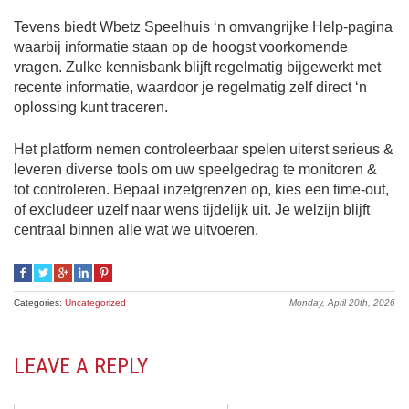
Tevens biedt Wbetz Speelhuis ‘n omvangrijke Help-pagina
waarbij informatie staan op de hoogst voorkomende
vragen. Zulke kennisbank blijft regelmatig bijgewerkt met
recente informatie, waardoor je regelmatig zelf direct ‘n
oplossing kunt traceren.
Het platform nemen controleerbaar spelen uiterst serieus &
leveren diverse tools om uw speelgedrag te monitoren &
tot controleren. Bepaal inzetgrenzen op, kies een time-out,
of excludeer uzelf naar wens tijdelijk uit. Je welzijn blijft
centraal binnen alle wat we uitvoeren.
Categories:
Uncategorized
Monday, April 20th, 2026
LEAVE A REPLY