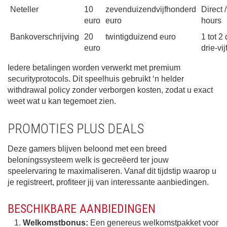
Neteller
10
zevenduizendvijfhonderd
Direct 
euro
euro
hours
Bankoverschrijving
20
twintigduizend euro
1 tot 2 
euro
drie-vi
Iedere betalingen worden verwerkt met premium
securityprotocols. Dit speelhuis gebruikt ‘n helder
withdrawal policy zonder verborgen kosten, zodat u exact
weet wat u kan tegemoet zien.
PROMOTIES PLUS DEALS
Deze gamers blijven beloond met een breed
beloningssysteem welk is gecreëerd ter jouw
speelervaring te maximaliseren. Vanaf dit tijdstip waarop u
je registreert, profiteer jij van interessante aanbiedingen.
BESCHIKBARE AANBIEDINGEN
Welkomstbonus:
Een genereus welkomstpakket voor