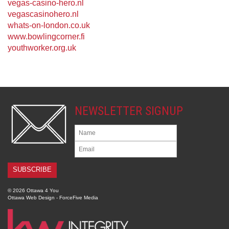
vegas-casino-hero.nl
vegascasinohero.nl
whats-on-london.co.uk
www.bowlingcorner.fi
youthworker.org.uk
NEWSLETTER SIGNUP
© 2026 Ottawa 4 You
Ottawa Web Design
-
ForceFive Media