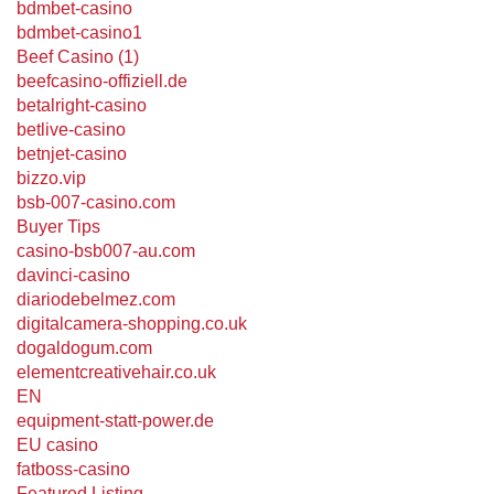
bdmbet-casino
bdmbet-casino1
Beef Casino (1)
beefcasino-offiziell.de
betalright-casino
betlive-casino
betnjet-casino
bizzo.vip
bsb-007-casino.com
Buyer Tips
casino-bsb007-au.com
davinci-casino
diariodebelmez.com
digitalcamera-shopping.co.uk
dogaldogum.com
elementcreativehair.co.uk
EN
equipment-statt-power.de
EU casino
fatboss-casino
Featured Listing