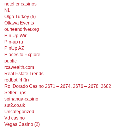
neteller casinos
NL
Olga Turkey (tr)
Ottawa Events
ourteendriver.org
Pin Up Win
Pin-up ru
PinUp AZ
Places to Explore
public
rcawealth.com
Real Estate Trends
redbot.frl (tr)
RollDorado Casino 2671 – 2674, 2676 – 2678, 2682
Seller Tips
spinanga-casino
sut2.co.uk
Uncategorized
Vd casino
Vegas Casino (2)