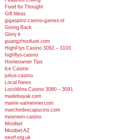
Food for Thought
Gift Ideas
gigaspinz-casino-games.nl
Giving Back
Glory tr
guangzhoufuari.com
HighFlys Casino 3092 – 3103
highflys-casino
Homeowner Tips
Ice Casino
julius-casino
Local News
LocoWins Casino 3080 – 3091
madebayak.com
mairie-valmeinier.com
marchedescapucins.com
moonwin-casino
Mostbet
Mostbet AZ
nesrf.org.uk