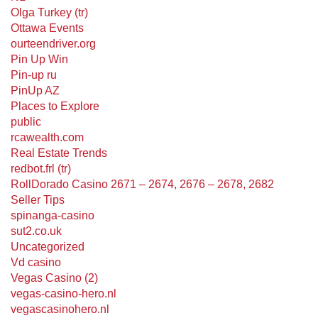
Olga Turkey (tr)
Ottawa Events
ourteendriver.org
Pin Up Win
Pin-up ru
PinUp AZ
Places to Explore
public
rcawealth.com
Real Estate Trends
redbot.frl (tr)
RollDorado Casino 2671 – 2674, 2676 – 2678, 2682
Seller Tips
spinanga-casino
sut2.co.uk
Uncategorized
Vd casino
Vegas Casino (2)
vegas-casino-hero.nl
vegascasinohero.nl