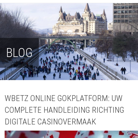
BLOG
WBETZ ONLINE GOKPLATFORM: UW
COMPLETE HANDLEIDING RICHTING
DIGITALE CASINOVERMAAK