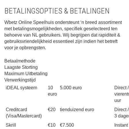
BETALINGSOPTIES & BETALINGEN
Wbetz Online Speelhuis ondersteunt ‘n breed assortiment
met betalingsmogelijkheden, specifiek geselecteerd ten
behoeve van NL gebruikers. Wij begrijpen dat rapiditeit &
gebruiksvriendelijkheid essentieel zijn indien het betreft
voor je opbrengsten.
Betaalmethode
Laagste Storting
Maximum Uitbetaling
Verwerkingstijd
iDEAL systeem
10
5.000 euro
Direct /
euro
vierent
uur
Creditcard
€20
tienduizend euro
Direct /
(Visa/Mastercard)
3 dage
Skrill
€10
€7.500
Instant