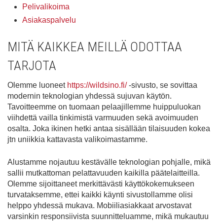
Pelivalikoima
Asiakaspalvelu
MITÄ KAIKKEA MEILLÄ ODOTTAA
TARJOTA
Olemme luoneet
https://wildsino.fi/
-sivusto, se sovittaa
modernin teknologian yhdessä sujuvan käytön.
Tavoitteemme on tuomaan pelaajillemme huippuluokan
viihdettä vailla tinkimistä varmuuden sekä avoimuuden
osalta. Joka ikinen hetki antaa sisällään tilaisuuden kokea
jtn uniikkia kattavasta valikoimastamme.
Alustamme nojautuu kestävälle teknologian pohjalle, mikä
sallii mutkattoman pelattavuuden kaikilla päätelaitteilla.
Olemme sijoittaneet merkittävästi käyttökokemukseen
turvataksemme, ettei kaikki käynti sivustollamme olisi
helppo yhdessä mukava. Mobiiliasiakkaat arvostavat
varsinkin responsiivista suunnitteluamme, mikä mukautuu