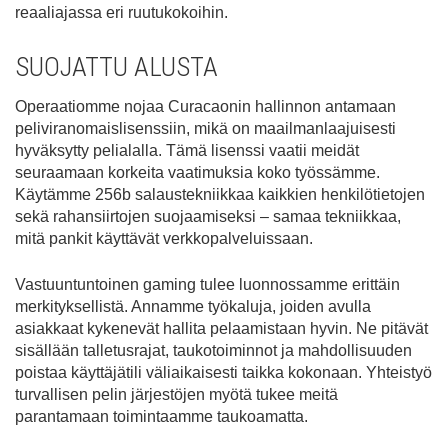
reaaliajassa eri ruutukokoihin.
SUOJATTU ALUSTA
Operaatiomme nojaa Curacaonin hallinnon antamaan
peliviranomaislisenssiin, mikä on maailmanlaajuisesti
hyväksytty pelialalla. Tämä lisenssi vaatii meidät
seuraamaan korkeita vaatimuksia koko työssämme.
Käytämme 256b salaustekniikkaa kaikkien henkilötietojen
sekä rahansiirtojen suojaamiseksi – samaa tekniikkaa,
mitä pankit käyttävät verkkopalveluissaan.
Vastuuntuntoinen gaming tulee luonnossamme erittäin
merkityksellistä. Annamme työkaluja, joiden avulla
asiakkaat kykenevät hallita pelaamistaan hyvin. Ne pitävät
sisällään talletusrajat, taukotoiminnot ja mahdollisuuden
poistaa käyttäjätili väliaikaisesti taikka kokonaan. Yhteistyö
turvallisen pelin järjestöjen myötä tukee meitä
parantamaan toimintaamme taukoamatta.