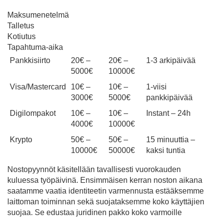
Maksumenetelmä
Talletus
Kotiutus
Tapahtuma-aika
Pankkisiirto
20€ –
20€ –
1-3 arkipäivää
5000€
10000€
Visa/Mastercard
10€ –
10€ –
1-viisi
3000€
5000€
pankkipäivää
Digilompakot
10€ –
10€ –
Instant – 24h
4000€
10000€
Krypto
50€ –
50€ –
15 minuuttia –
10000€
50000€
kaksi tuntia
Nostopyynnöt käsitellään tavallisesti vuorokauden
kuluessa työpäivinä. Ensimmäisen kerran noston aikana
saatamme vaatia identiteetin varmennusta estääksemme
laittoman toiminnan sekä suojataksemme koko käyttäjien
suojaa. Se edustaa juridinen pakko koko varmoille