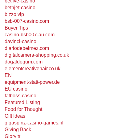
betlive-casino
betnjet-casino
bizzo.vip
bsb-007-casino.com
Buyer Tips
casino-bsb007-au.com
davinci-casino
diariodebelmez.com
digitalcamera-shopping.co.uk
dogaldogum.com
elementcreativehair.co.uk
EN
equipment-statt-power.de
EU casino
fatboss-casino
Featured Listing
Food for Thought
Gift Ideas
gigaspinz-casino-games.nl
Giving Back
Glory tr