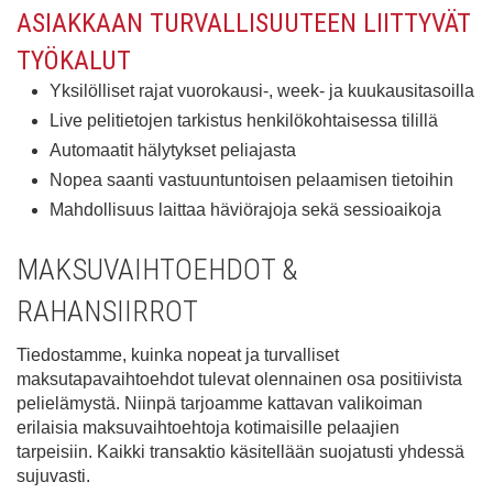
ASIAKKAAN TURVALLISUUTEEN LIITTYVÄT
TYÖKALUT
Yksilölliset rajat vuorokausi-, week- ja kuukausitasoilla
Live pelitietojen tarkistus henkilökohtaisessa tilillä
Automaatit hälytykset peliajasta
Nopea saanti vastuuntuntoisen pelaamisen tietoihin
Mahdollisuus laittaa häviörajoja sekä sessioaikoja
MAKSUVAIHTOEHDOT &
RAHANSIIRROT
Tiedostamme, kuinka nopeat ja turvalliset
maksutapavaihtoehdot tulevat olennainen osa positiivista
pelielämystä. Niinpä tarjoamme kattavan valikoiman
erilaisia maksuvaihtoehtoja kotimaisille pelaajien
tarpeisiin. Kaikki transaktio käsitellään suojatusti yhdessä
sujuvasti.