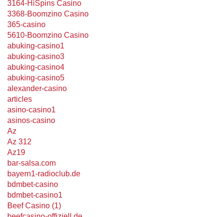
3164-HiSpins Casino
3368-Boomzino Casino
365-casino
5610-Boomzino Casino
abuking-casino1
abuking-casino3
abuking-casino4
abuking-casino5
alexander-casino
articles
asino-casino1
asinos-casino
Az
Az 312
Az19
bar-salsa.com
bayern1-radioclub.de
bdmbet-casino
bdmbet-casino1
Beef Casino (1)
beefcasino-offiziell.de