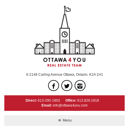
6-2148 Carling Avenue Ottawa, Ontario. K2A 1H1
Direct:
613-295-1802
Office:
613.829.1818
Email:
info@ottawa4you.com
Menu