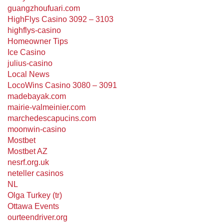
guangzhoufuari.com
HighFlys Casino 3092 – 3103
highflys-casino
Homeowner Tips
Ice Casino
julius-casino
Local News
LocoWins Casino 3080 – 3091
madebayak.com
mairie-valmeinier.com
marchedescapucins.com
moonwin-casino
Mostbet
Mostbet AZ
nesrf.org.uk
neteller casinos
NL
Olga Turkey (tr)
Ottawa Events
ourteendriver.org