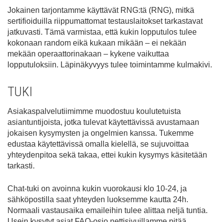
Jokainen tarjontamme käyttävät RNG:tä (RNG), mitkä
sertifioiduilla riippumattomat testauslaitokset tarkastavat
jatkuvasti. Tämä varmistaa, että kukin lopputulos tulee
kokonaan random eikä kukaan mikään – ei nekään
mekään operaattorinakaan – kykene vaikuttaa
lopputuloksiin. Läpinäkyvyys tulee toimintamme kulmakivi.
TUKI
Asiakaspalvelutiimimme muodostuu koulutetuista
asiantuntijoista, jotka tulevat käytettävissä avustamaan
jokaisen kysymysten ja ongelmien kanssa. Tukemme
edustaa käytettävissä omalla kielellä, se sujuvoittaa
yhteydenpitoa sekä takaa, ettei kukin kysymys käsitetään
tarkasti.
Chat-tuki on avoinna kukin vuorokausi klo 10-24, ja
sähköpostilla saat yhteyden luoksemme kautta 24h.
Normaali vastausaika emaileihin tulee alittaa neljä tuntia.
Usein kysytyt asiat FAQ-osio nettisivuillamme pitää