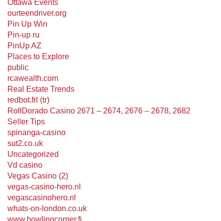
Ottawa Events
ourteendriver.org
Pin Up Win
Pin-up ru
PinUp AZ
Places to Explore
public
rcawealth.com
Real Estate Trends
redbot.frl (tr)
RollDorado Casino 2671 – 2674, 2676 – 2678, 2682
Seller Tips
spinanga-casino
sut2.co.uk
Uncategorized
Vd casino
Vegas Casino (2)
vegas-casino-hero.nl
vegascasinohero.nl
whats-on-london.co.uk
www.bowlingcorner.fi