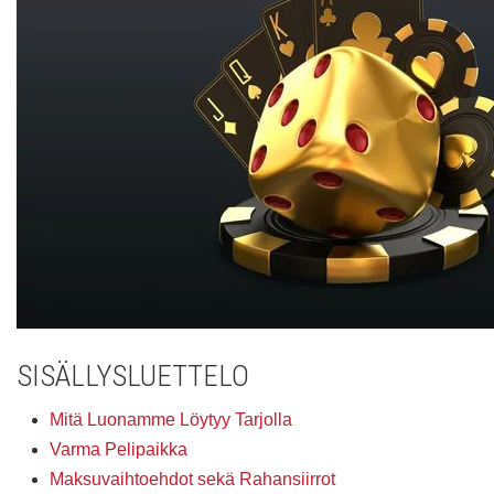
SISÄLLYSLUETTELO
Mitä Luonamme Löytyy Tarjolla
Varma Pelipaikka
Maksuvaihtoehdot sekä Rahansiirrot