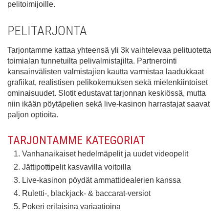
pelitoimijoille.
PELITARJONTA
Tarjontamme kattaa yhteensä yli 3k vaihtelevaa pelituotetta
toimialan tunnetuilta pelivalmistajilta. Partnerointi
kansainvälisten valmistajien kautta varmistaa laadukkaat
grafiikat, realistisen pelikokemuksen sekä mielenkiintoiset
ominaisuudet. Slotit edustavat tarjonnan keskiössä, mutta
niin ikään pöytäpelien sekä live-kasinon harrastajat saavat
paljon optioita.
TARJONTAMME KATEGORIAT
Vanhanaikaiset hedelmäpelit ja uudet videopelit
Jättipottipelit kasvavilla voitoilla
Live-kasinon pöydät ammattidealerien kanssa
Ruletti-, blackjack- & baccarat-versiot
Pokeri erilaisina variaatioina