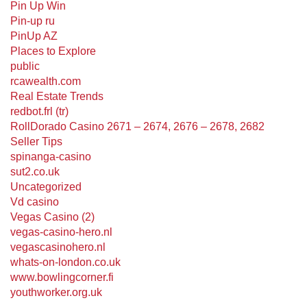
Pin Up Win
Pin-up ru
PinUp AZ
Places to Explore
public
rcawealth.com
Real Estate Trends
redbot.frl (tr)
RollDorado Casino 2671 – 2674, 2676 – 2678, 2682
Seller Tips
spinanga-casino
sut2.co.uk
Uncategorized
Vd casino
Vegas Casino (2)
vegas-casino-hero.nl
vegascasinohero.nl
whats-on-london.co.uk
www.bowlingcorner.fi
youthworker.org.uk