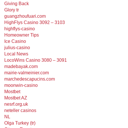
Giving Back
Glory tr
guangzhoufuari.com
HighFlys Casino 3092 – 3103
highflys-casino
Homeowner Tips
Ice Casino
julius-casino
Local News
LocoWins Casino 3080 – 3091
madebayak.com
mairie-valmeinier.com
marchedescapucins.com
moonwin-casino
Mostbet
Mostbet AZ
nesrf.org.uk
neteller casinos
NL
Olga Turkey (tr)