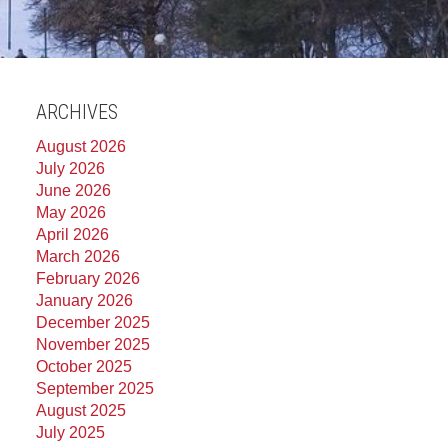
ARCHIVES
August 2026
July 2026
June 2026
May 2026
April 2026
March 2026
February 2026
January 2026
December 2025
November 2025
October 2025
September 2025
August 2025
July 2025