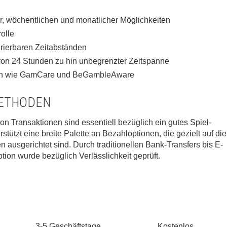
er, wöchentlichen und monatlicher Möglichkeiten
olle
rierbaren Zeitabständen
on 24 Stunden zu hin unbegrenzter Zeitspanne
onen wie GamCare und BeGambleAware
METHODEN
on Transaktionen sind essentiell bezüglich ein gutes Spiel-
stützt eine breite Palette an Bezahloptionen, die gezielt auf die
usgerichtet sind. Durch traditionellen Bank-Transfers bis E-
ption wurde bezüglich Verlässlichkeit geprüft.
3-5 Geschäftstage
Kostenlos