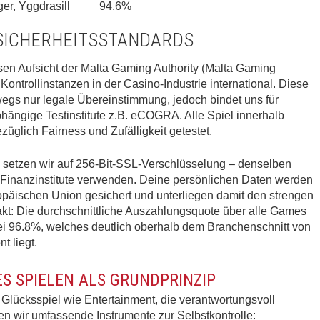
er, Yggdrasill
94.6%
 SICHERHEITSSTANDARDS
rosen Aufsicht der Malta Gaming Authority (Malta Gaming
Kontrollinstanzen in der Casino-Industrie international. Diese
egs nur legale Übereinstimmung, jedoch bindet uns für
hängige Testinstitute z.B. eCOGRA. Alle Spiel innerhalb
züglich Fairness und Zufälligkeit getestet.
e setzen wir auf 256-Bit-SSL-Verschlüsselung – denselben
Finanzinstitute verwenden. Deine persönlichen Daten werden
opäischen Union gesichert und unterliegen damit den strengen
akt: Die durchschnittliche Auszahlungsquote über alle Games
ei 96.8%, welches deutlich oberhalb dem Branchenschnitt von
 liegt.
 SPIELEN ALS GRUNDPRINZIP
Glücksspiel wie Entertainment, die verantwortungsvoll
en wir umfassende Instrumente zur Selbstkontrolle: