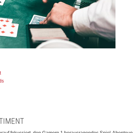
t
ds
RTIMENT
erauf fokussiert, den Gamern 1 herausragendes Spiel-Abenteue