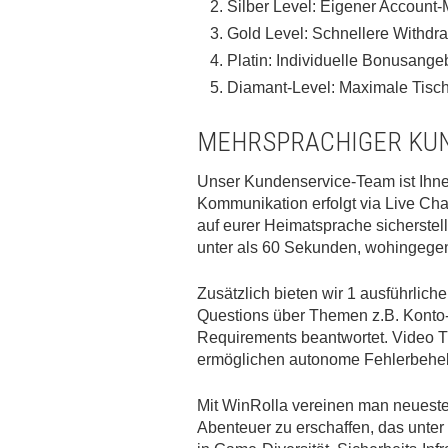
Silber Level: Eigener Accoun
Gold Level: Schnellere Withdra
Platin: Individuelle Bonusange
Diamant-Level: Maximale Tisch
MEHRSPRACHIGER KU
Unser Kundenservice-Team ist Ihne
Kommunikation erfolgt via Live Cha
auf eurer Heimatsprache sicherstell
unter als 60 Sekunden, wohingegen 
Zusätzlich bieten wir 1 ausführliche
Questions über Themen z.B. Konto
Requirements beantwortet. Video Tu
ermöglichen autonome Fehlerbeheb
Mit WinRolla vereinen man neueste
Abenteuer zu erschaffen, das unter 