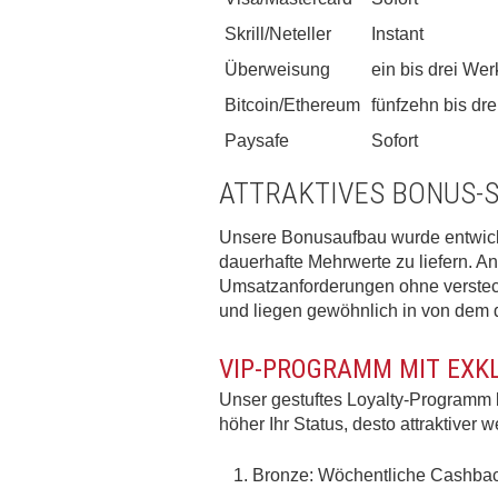
Skrill/Neteller
Instant
Überweisung
ein bis drei We
Bitcoin/Ethereum
fünfzehn bis dre
Paysafe
Sofort
ATTRAKTIVES BONUS-
Unsere Bonusaufbau wurde entwicke
dauerhafte Mehrwerte zu liefern. An
Umsatzanforderungen ohne versteck
und liegen gewöhnlich in von dem d
VIP-PROGRAMM MIT EXKL
Unser gestuftes Loyalty-Programm b
höher Ihr Status, desto attraktiver
Bronze: Wöchentliche Cashbac