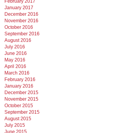
February 2017
January 2017
December 2016
November 2016
October 2016
September 2016
August 2016
July 2016
June 2016
May 2016
April 2016
March 2016
February 2016
January 2016
December 2015
November 2015
October 2015
September 2015
August 2015
July 2015
June 2015