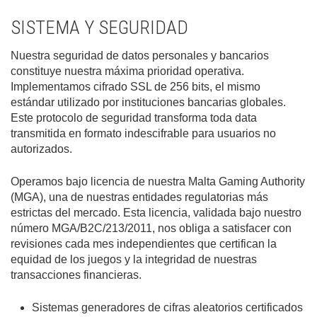
SISTEMA Y SEGURIDAD
Nuestra seguridad de datos personales y bancarios
constituye nuestra máxima prioridad operativa.
Implementamos cifrado SSL de 256 bits, el mismo
estándar utilizado por instituciones bancarias globales.
Este protocolo de seguridad transforma toda data
transmitida en formato indescifrable para usuarios no
autorizados.
Operamos bajo licencia de nuestra Malta Gaming Authority
(MGA), una de nuestras entidades regulatorias más
estrictas del mercado. Esta licencia, validada bajo nuestro
número MGA/B2C/213/2011, nos obliga a satisfacer con
revisiones cada mes independientes que certifican la
equidad de los juegos y la integridad de nuestras
transacciones financieras.
Sistemas generadores de cifras aleatorios certificados