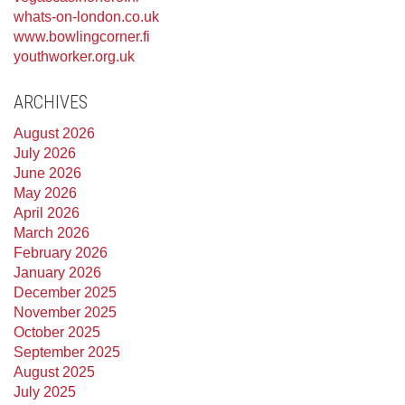
whats-on-london.co.uk
www.bowlingcorner.fi
youthworker.org.uk
ARCHIVES
August 2026
July 2026
June 2026
May 2026
April 2026
March 2026
February 2026
January 2026
December 2025
November 2025
October 2025
September 2025
August 2025
July 2025