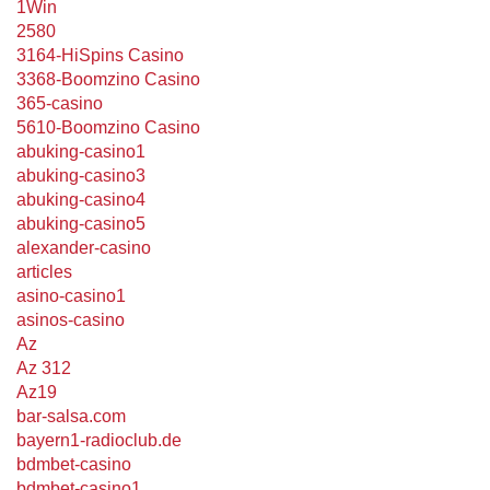
1Win
2580
3164-HiSpins Casino
3368-Boomzino Casino
365-casino
5610-Boomzino Casino
abuking-casino1
abuking-casino3
abuking-casino4
abuking-casino5
alexander-casino
articles
asino-casino1
asinos-casino
Az
Az 312
Az19
bar-salsa.com
bayern1-radioclub.de
bdmbet-casino
bdmbet-casino1