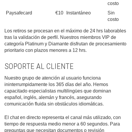
costo
Paysafecard
€10
Instantáneo
Sin
costo
Los retiros se procesan en el máximo de 24 hrs laborables
tras la validación de perfil. Nuestros miembros VIP de
categoría Platinum y Diamante disfrutan de procesamiento
prioritario con plazos menores a 12 hrs.
SOPORTE AL CLIENTE
Nuestro grupo de atención al usuario funciona
ininterrumpidamente los 365 días del año. Hemos
capacitado especialistas multilingües que dominan
español, inglés, alemán y francés, asegurando
comunicación fluida sin obstáculos idiomáticas.
El chat en directo representa el canal más utilizado, con
tiempo de respuesta medio menor a 60 segundos. Para
preguntas que necesitan documentos o revisión