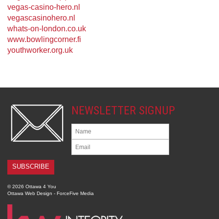
vegas-casino-hero.nl
vegascasinohero.nl
whats-on-london.co.uk
www.bowlingcorner.fi
youthworker.org.uk
NEWSLETTER SIGNUP
© 2026 Ottawa 4 You
Ottawa Web Design
-
ForceFive Media