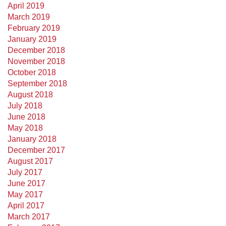
April 2019
March 2019
February 2019
January 2019
December 2018
November 2018
October 2018
September 2018
August 2018
July 2018
June 2018
May 2018
January 2018
December 2017
August 2017
July 2017
June 2017
May 2017
April 2017
March 2017