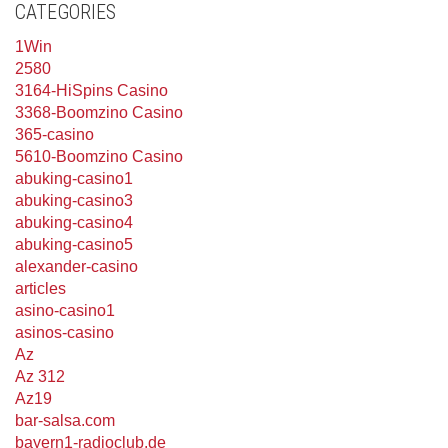
CATEGORIES
1Win
2580
3164-HiSpins Casino
3368-Boomzino Casino
365-casino
5610-Boomzino Casino
abuking-casino1
abuking-casino3
abuking-casino4
abuking-casino5
alexander-casino
articles
asino-casino1
asinos-casino
Az
Az 312
Az19
bar-salsa.com
bayern1-radioclub.de