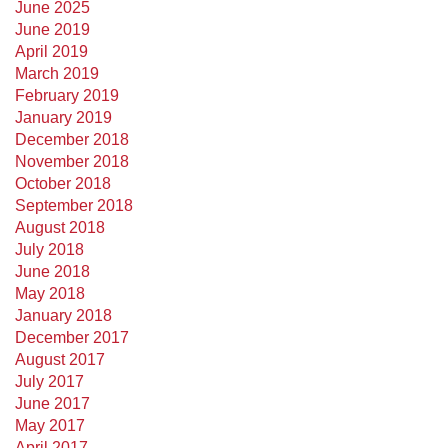
June 2025
June 2019
April 2019
March 2019
February 2019
January 2019
December 2018
November 2018
October 2018
September 2018
August 2018
July 2018
June 2018
May 2018
January 2018
December 2017
August 2017
July 2017
June 2017
May 2017
April 2017