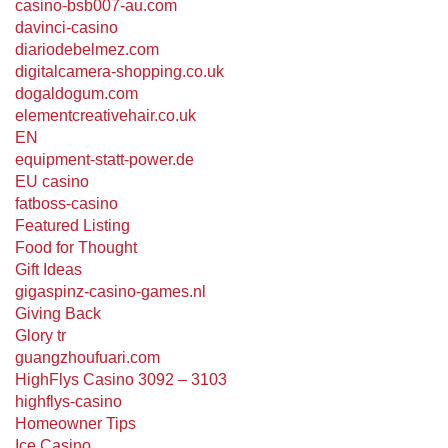
casino-bsb007-au.com
davinci-casino
diariodebelmez.com
digitalcamera-shopping.co.uk
dogaldogum.com
elementcreativehair.co.uk
EN
equipment-statt-power.de
EU casino
fatboss-casino
Featured Listing
Food for Thought
Gift Ideas
gigaspinz-casino-games.nl
Giving Back
Glory tr
guangzhoufuari.com
HighFlys Casino 3092 – 3103
highflys-casino
Homeowner Tips
Ice Casino