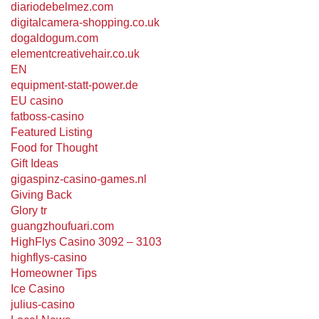
diariodebelmez.com
digitalcamera-shopping.co.uk
dogaldogum.com
elementcreativehair.co.uk
EN
equipment-statt-power.de
EU casino
fatboss-casino
Featured Listing
Food for Thought
Gift Ideas
gigaspinz-casino-games.nl
Giving Back
Glory tr
guangzhoufuari.com
HighFlys Casino 3092 – 3103
highflys-casino
Homeowner Tips
Ice Casino
julius-casino