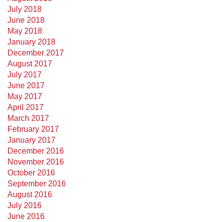
July 2018
June 2018
May 2018
January 2018
December 2017
August 2017
July 2017
June 2017
May 2017
April 2017
March 2017
February 2017
January 2017
December 2016
November 2016
October 2016
September 2016
August 2016
July 2016
June 2016