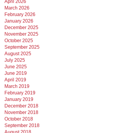
April 2026
March 2026
February 2026
January 2026
December 2025
November 2025
October 2025
September 2025
August 2025
July 2025
June 2025
June 2019
April 2019
March 2019
February 2019
January 2019
December 2018
November 2018
October 2018
September 2018
August 2018