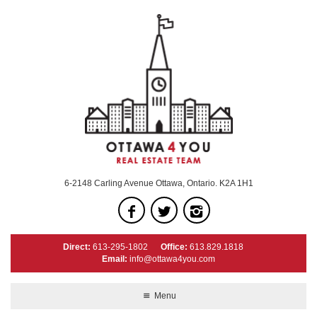
6-2148 Carling Avenue Ottawa, Ontario. K2A 1H1
Direct:
613-295-1802
Office:
613.829.1818
Email:
info@ottawa4you.com
Menu