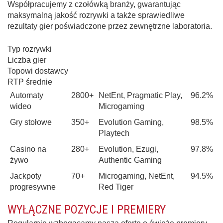
Współpracujemy z czołówką branży, gwarantując
maksymalną jakość rozrywki a także sprawiedliwe
rezultaty gier poświadczone przez zewnętrzne laboratoria.
Typ rozrywki
Liczba gier
Topowi dostawcy
RTP średnie
Automaty
2800+
NetEnt, Pragmatic Play,
96.2%
wideo
Microgaming
Gry stołowe
350+
Evolution Gaming,
98.5%
Playtech
Casino na
280+
Evolution, Ezugi,
97.8%
żywo
Authentic Gaming
Jackpoty
70+
Microgaming, NetEnt,
94.5%
progresywne
Red Tiger
WYŁĄCZNE POZYCJE I PREMIERY