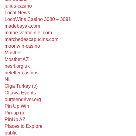
julius-casino
Local News
LocoWins Casino 3080 – 3091
madebayak.com
mairie-valmeinier.com
marchedescapucins.com
moonwin-casino
Mostbet
Mostbet AZ
nesrf.org.uk
neteller casinos
NL
Olga Turkey (tr)
Ottawa Events
ourteendriver.org
Pin Up Win
Pin-up ru
PinUp AZ
Places to Explore
public