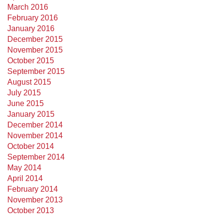
March 2016
February 2016
January 2016
December 2015
November 2015
October 2015
September 2015
August 2015
July 2015
June 2015
January 2015
December 2014
November 2014
October 2014
September 2014
May 2014
April 2014
February 2014
November 2013
October 2013